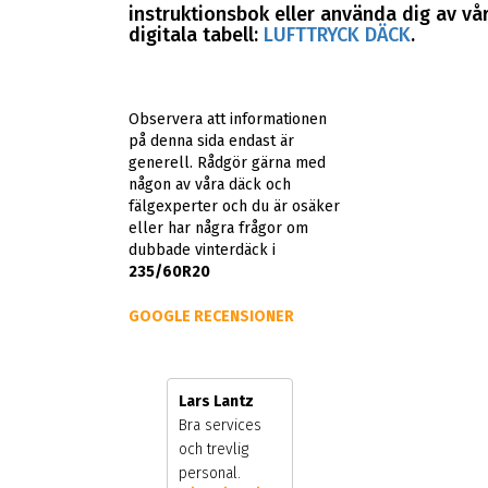
instruktionsbok eller använda dig av vå
digitala tabell:
LUFTTRYCK DÄCK
.
Observera att informationen
på denna sida endast är
generell. Rådgör gärna med
någon av våra däck och
fälgexperter och du är osäker
eller har några frågor om
dubbade vinterdäck i
235/60R20
GOOGLE RECENSIONER
Bo Lundahl
Lars Lantz
Super bra
Bra services
personal och
och trevlig
ägare
personal.