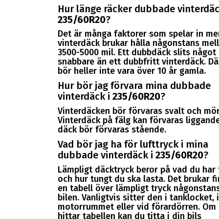
Hur länge räcker dubbade vinterdäc
235/60R20
?
Det är många faktorer som spelar in me
vinterdäck brukar hålla någonstans mel
3500-5000 mil. Ett dubbdäck slits något
snabbare än ett dubbfritt vinterdäck. D
bör heller inte vara över 10 år gamla.
Hur bör jag förvara mina dubbade
vinterdäck i
235/60R20
?
Vinterdäcken bör förvaras svalt och mör
Vinterdäck på fälg kan förvaras liggande
däck bör förvaras stående.
Vad bör jag ha för lufttryck i mina
dubbade vinterdäck i
235/60R20
?
Lämpligt däcktryck beror på vad du har f
och hur tungt du ska lasta. Det brukar f
en tabell över lämpligt tryck någonstans
bilen. Vanligtvis sitter den i tanklocket, i
motorrummet eller vid förardörren. Om 
hittar tabellen kan du titta i din bils