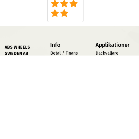
Info
Applikationer
ABS WHEELS
Betal / Finans
Däckväljare
SWEDEN AB
Villkor
Däckomvandlare
556839 5429
Göran Hammarsjös
Fälgprovaren
Press
Väg 2
Jobba På ABS
TPMS
19572 Rosersberg
Sidkarta
Offroad Däck
Mån-Fre 08:00-
Varumärken
17:00
Lunchstängt 12:00-
13:00
Bankgiro: 5300-
1194