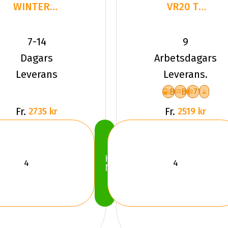
WINTERSAF
VR20 TL
WS-1
104V CO
235/50R20
ALL SEAS
7-14
9
105 Q XL
CONT 2
Dagars
Arbetsdagars
XL
Leverans
Leverans.
B
B
71
Fr.
Fr.
2735 kr
2519 kr
Köp
Nu