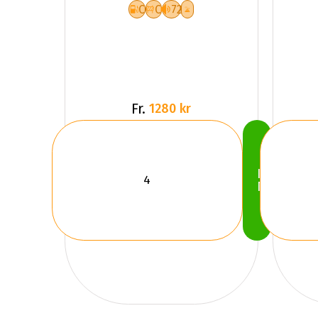
C
C
72
Fr.
1280 kr
Köp
Nu