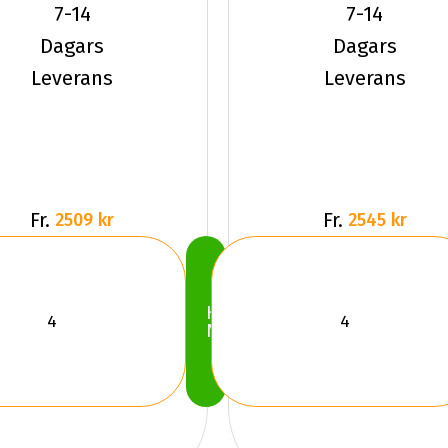
235/50R20
235/50R20
7-14
7-14
104 V XL
104 V XL
Dagars
Dagars
Leverans
Leverans
Fr.
Fr.
2509 kr
2545 kr
Köp
Nu