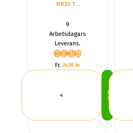
HR20 TL
104H GY
VEC
9
4SEASONS
Arbetsdagars
G3 XL FP
Leverans.
C
B
72
Fr.
2438 kr
Köp
Nu