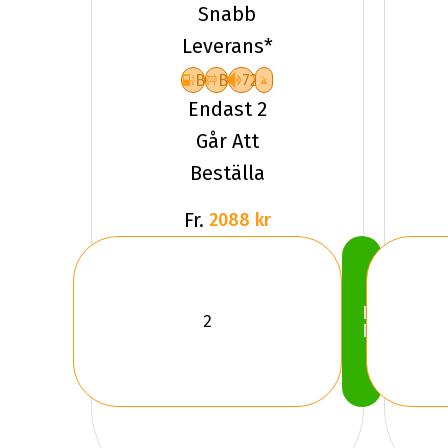
ULTRAGRIP
Snabb
PERFO
Leverans*
B
B
72
Endast 2
Går Att
Beställa
Fr.
2088 kr
Köp
Nu