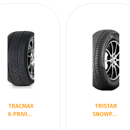
TRACMAX
TRISTAR
X-PRIVILO
SNOWPOWER
S330
UHP