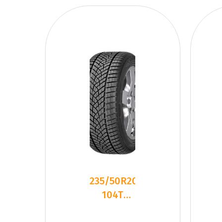
235/50R20
104T
Goodyear