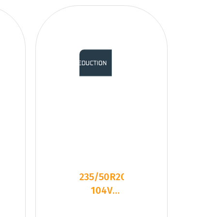
235/50R20
104V
Kumho