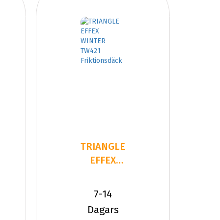
TRIANGLE
EFFEX
WINTER
TW421
7-14
235/50R20
Dagars
1