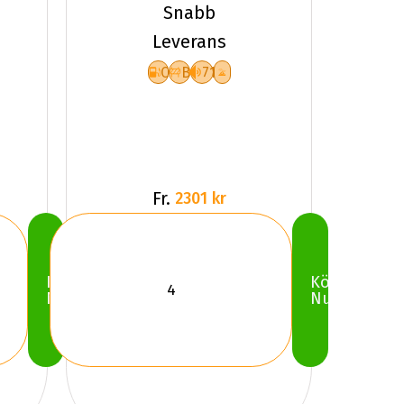
WinterCraft
Snabb
WP52+
Leverans
C
B
71
Fr.
2301 kr
Köp
Köp
Nu
Nu