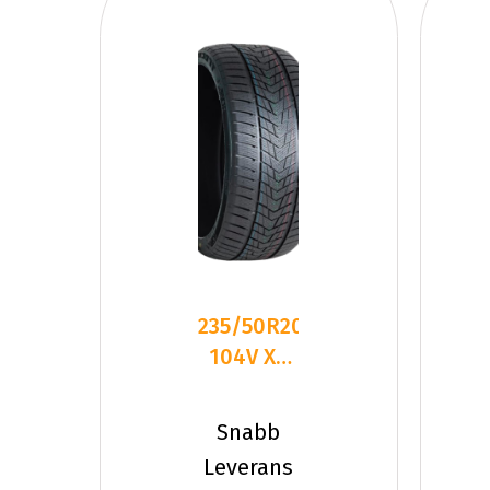
235/50R20
104V XL
FR
TRACMAX
Snabb
S330
Leverans
CCB72