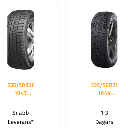
235/50R20
235/50R20
104T
104V
Sailun ICE
Nankang
BLAZER
SV-4 XL
Snabb
1-3
Arctic
Friktion
Leverans*
Dagars
2024