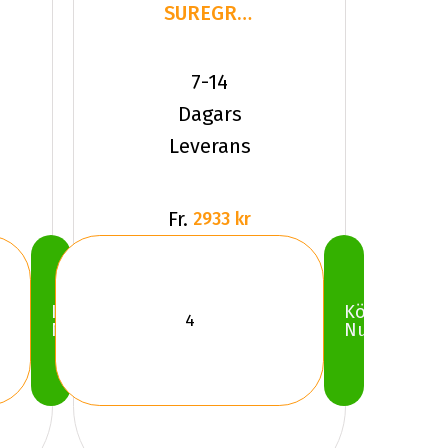
SUREGRIP
PRO
WINTER
7-14
235/50R20
Dagars
1
Leverans
Fr.
2933 kr
Köp
Köp
Nu
Nu