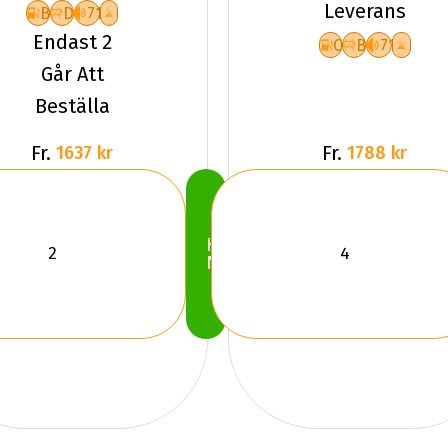
Leverans
B
D
71
Endast 2
C
B
71
Går Att
Beställa
Fr.
Fr.
1637 kr
1788 kr
Köp
Nu