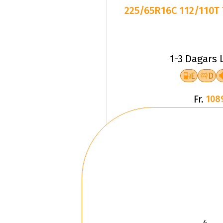
225/65R16C 112/110T T
1-3 Dagars 
E
D
Fr.
108