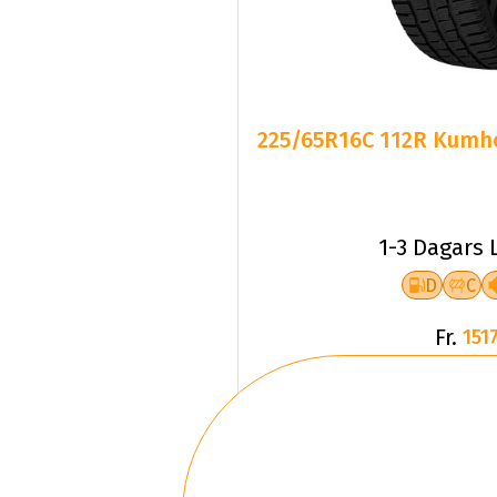
225/65R16C 112R Kumho
1-3 Dagars 
D
C
Fr.
1517