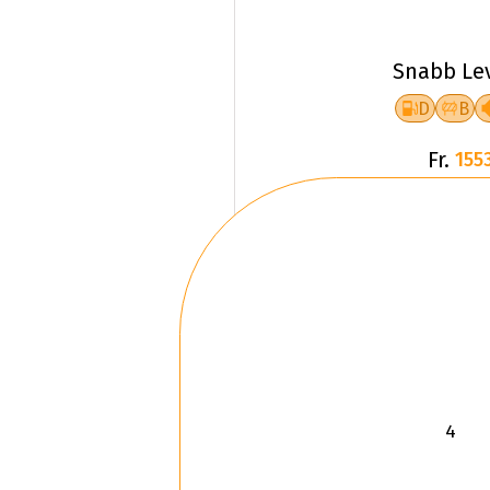
Snabb Le
D
B
Fr.
1553