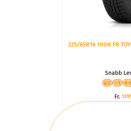
225/65R16 100H FR TOY
Snabb Le
E
E
Fr.
139