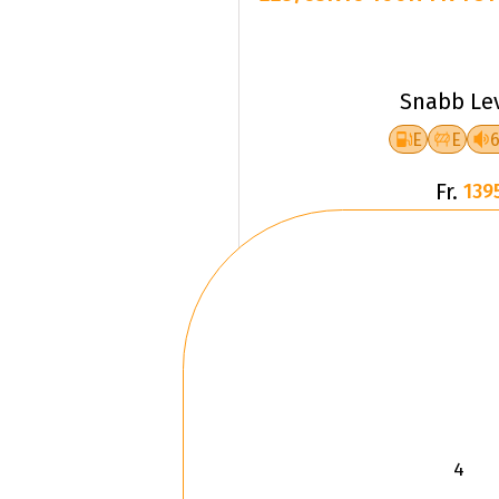
Snabb Le
E
E
Fr.
139