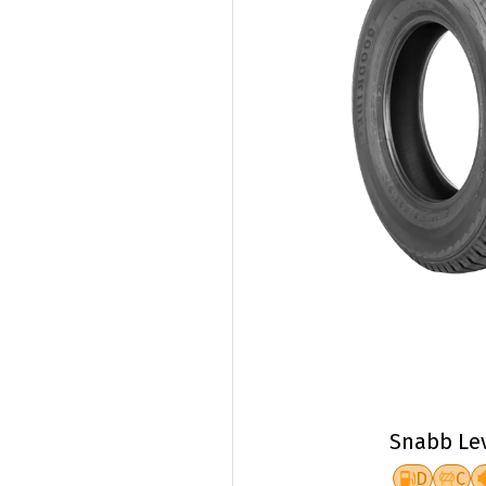
Snabb Le
D
C