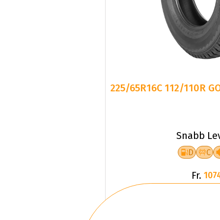
225/65R16C 112/110R G
Snabb Le
D
C
Fr.
107