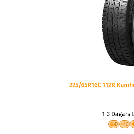
225/65R16C 112R Kumho
1-3 Dagars 
D
C