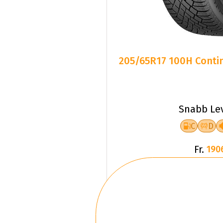
205/65R17 100H Contin
Snabb Le
C
D
Fr.
190