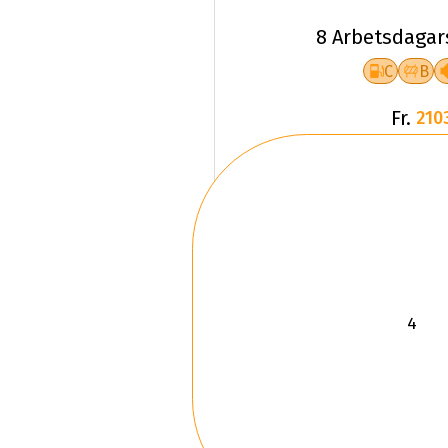
8 Arbetsdagar
C
B
Fr.
210