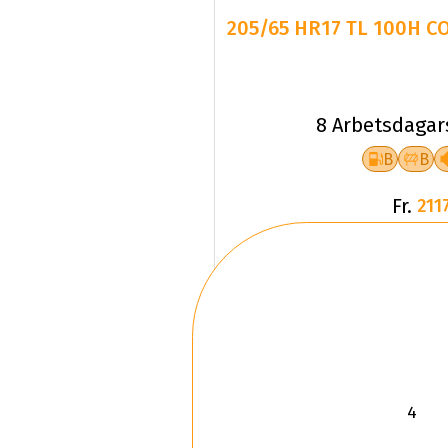
205/65 HR17 TL 100H CO
8 Arbetsdagar
B
B
Fr.
2117