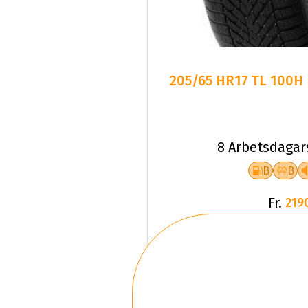
205/65 HR17 TL 100H P
8 Arbetsdagar
B
B
Fr.
219