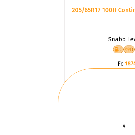
205/65R17 100H Contin
Snabb Le
C
D
Fr.
187