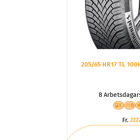
205/65 HR17 TL 100H
8 Arbetsdagar
C
B
Fr.
222