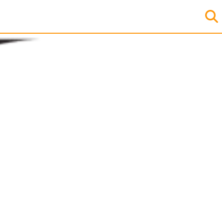
Börja
med
ditt
registreringsnummer
MANUELL
SÖKNING