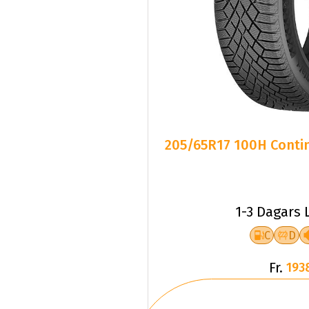
205/65R17 100H Contin
1-3 Dagars 
C
D
Fr.
193