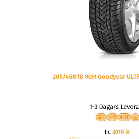
205/45R18 90H Goodyear UL
1-3 Dagars Lever
C
B
70
Fr.
2010 kr