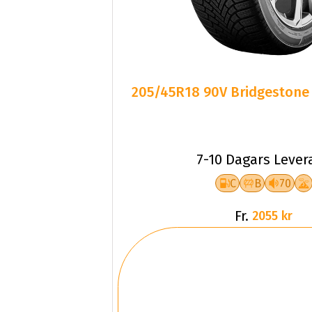
205/45R18 90V Bridgestone
7-10 Dagars Lever
C
B
70
Fr.
2055 kr