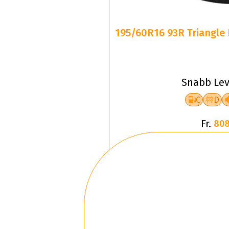
195/60R16 93R Triangle 
Snabb Lev
C
D
Fr.
808