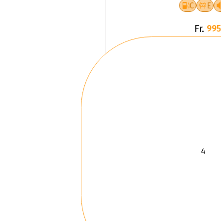
C
E
Fr.
995