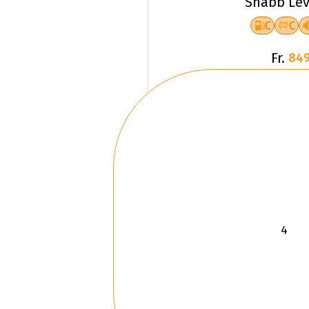
Snabb Lev
C
C
Fr.
849