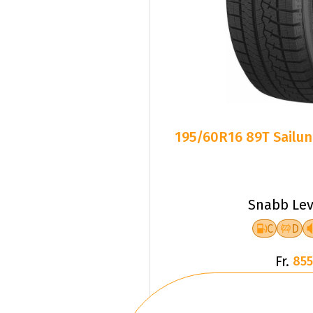
195/60R16 89T Sailun
Snabb Lev
C
D
Fr.
855