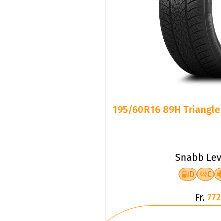
195/60R16 89H Triangle
Snabb Lev
D
C
Fr.
772