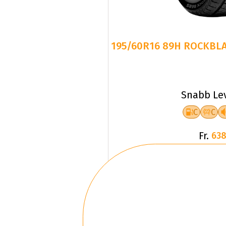
195/60R16 89H ROCKBLA
Snabb Le
C
C
Fr.
638