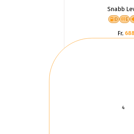
Snabb Le
D
E
Fr.
688