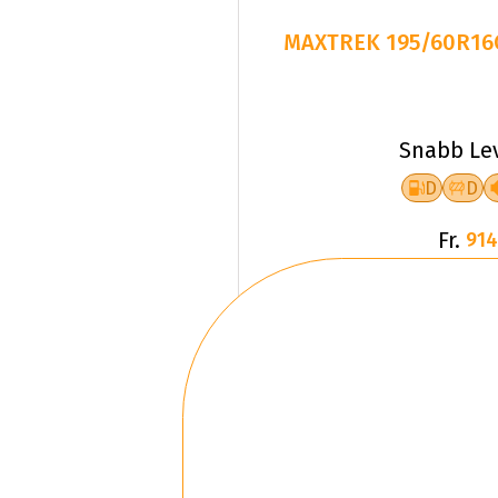
MAXTREK 195/60R16C
Snabb Le
D
D
Fr.
914