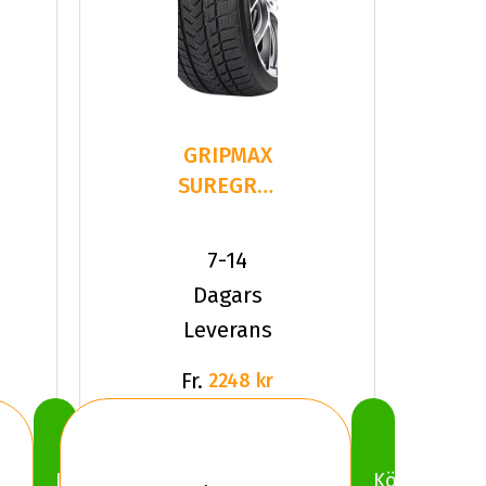
GRIPMAX
SUREGRIP
PRO
WINTER
7-14
215/40R18
Dagars
8
Leverans
Fr.
2248 kr
Köp
Köp