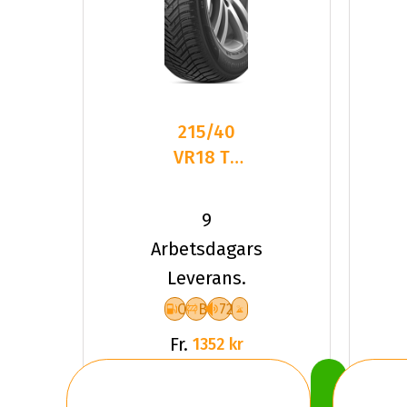
215/40
VR18 TL
89V HA
H750
9
KINERGY
Arbetsdagars
4S2 XL
Leverans.
C
B
72
Fr.
1352 kr