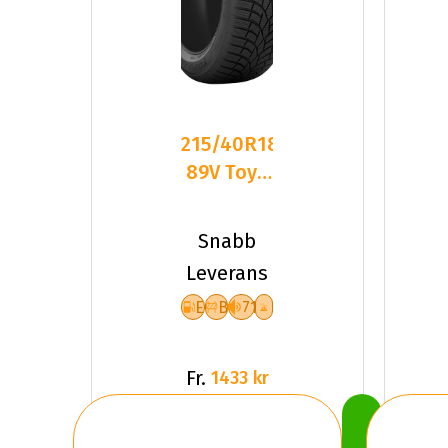
215/40R18
89V Toyo
Observe
S944 XL
Snabb
Friktion
Leverans
E
B
71
Fr.
1433 kr