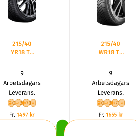
215/40
215/40
YR18 TL
WR18 TL
89Y BR
89W CO
TURANZA
ALL SEAS
9
9
AS 6 XL
CONT 2
Arbetsdagars
Arbetsdagars
XL FR
Leverans.
Leverans.
C
B
70
C
B
71
Fr.
Fr.
1497 kr
1655 kr