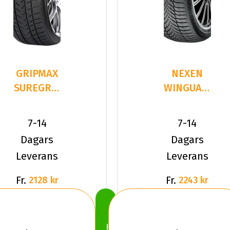
GRIPMAX
NEXEN
SUREGRIP
WINGUARD
PRO
SPORT 2
WINTER
215/40R18
7-14
7-14
215/40R18
89 V XL
Dagars
Dagars
8
Leverans
Leverans
Fr.
Fr.
2128 kr
2243 kr
Köp