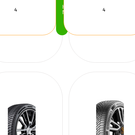
Köp
Nu