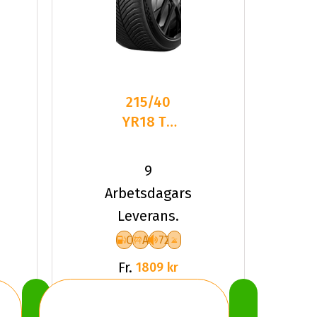
215/40
YR18 TL
89Y MI
CROSSCL
9
3 SPORT
Arbetsdagars
XL
Leverans.
C
A
72
Fr.
1809 kr