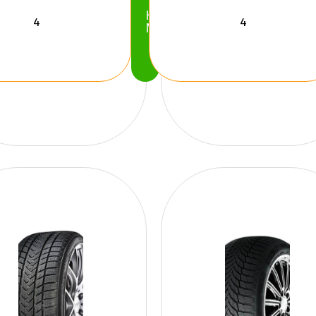
Köp
Nu