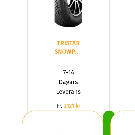
TRISTAR
SNOWPOWER
UHP
215/40R18
7-14
89 V XL
Dagars
Leverans
Fr.
2121 kr
Köp