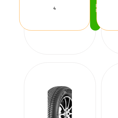
Köp
Nu