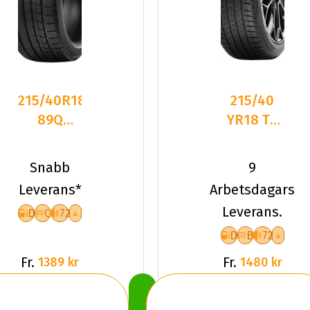
215/40R18
215/40
89Q
YR18 TL
Nankang
89Y VR
WS-1 XL
QUATRAC
Snabb
9
Friktion
PRO+ XL
Leverans*
Arbetsdagars
2024
Leverans.
D
C
72
D
B
72
Fr.
Fr.
1389 kr
1480 kr