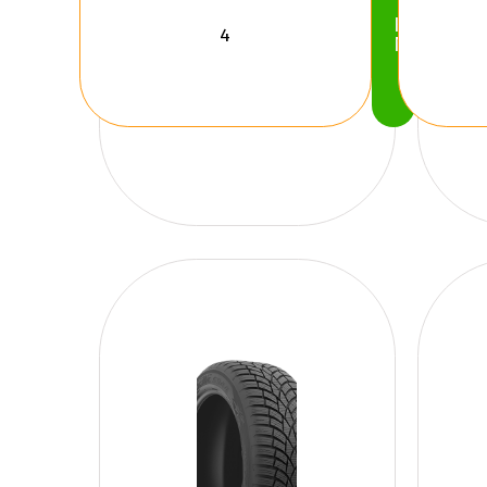
Köp
Nu