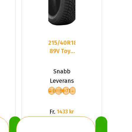
215/40R18
89V Toyo
Observe
S944 XL
Snabb
Friktion
Leverans
E
B
71
Fr.
1433 kr