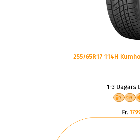
255/65R17 114H Kumho 
1-3 Dagars 
C
C
Fr.
179