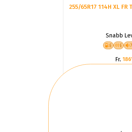
255/65R17 114H XL FR 
Snabb Le
E
E
Fr.
186