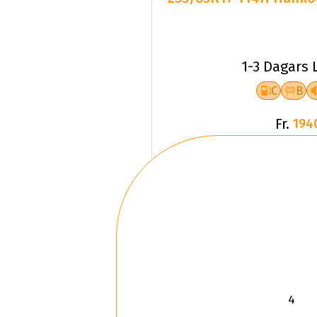
1-3 Dagars 
C
B
Fr.
194