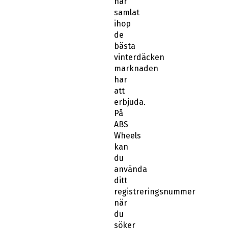
har
samlat
ihop
de
bästa
vinterdäcken
marknaden
har
att
erbjuda.
På
ABS
Wheels
kan
du
använda
ditt
registreringsnummer
när
du
söker