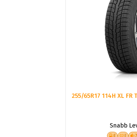
255/65R17 114H XL FR 
Snabb Le
E
E