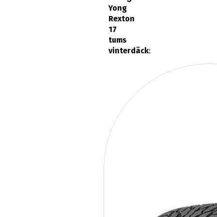
Yong
Rexton
17
tums
vinterdäck
: