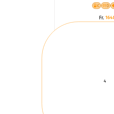
C
D
Fr.
164