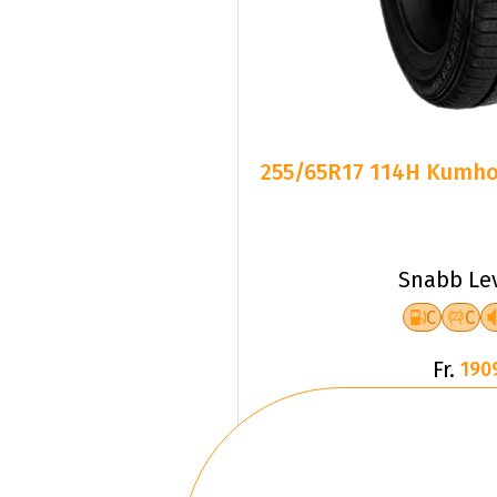
255/65R17 114H Kumho 
Snabb Le
C
C
Fr.
190