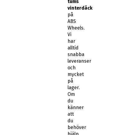
tums
vinterdäck
på
ABS
Wheels.
Vi
har
alltid
snabba
leveranser
och
mycket
på
lager.
Om
du
känner
att
du
behöver
hjälp