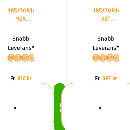
185/70R14
185/70R14
92R
92T
Triangle
Kumho
PL01 XL
WinterCraft
Snabb
Snabb
Friktion
ICE WI5
Leverans*
Leverans*
2025
C
D
71
C
E
71
Fr.
Fr.
816 kr
897 kr
Köp
Nu