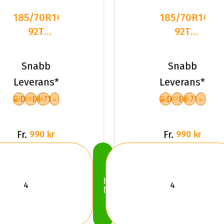
185/70R14
185/70R14
92T
92T
Hankook
Hankook
Winter
Winter
Snabb
Snabb
I*cept Iz2
I*cept Iz2
Leverans*
Leverans*
D
E
71
D
E
71
Fr.
Fr.
990 kr
990 kr
Köp
Nu