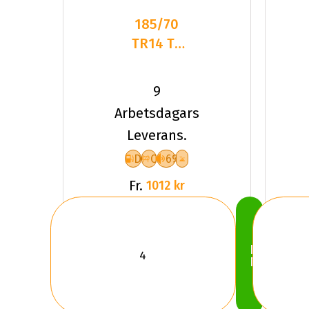
185/70
TR14 TL
88T VR
QUATRAC
9
5
Arbetsdagars
Leverans.
D
C
69
Fr.
1012 kr
Köp
Nu