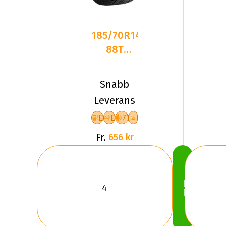
185/70R14
88T
GOODRIDE
SW618
Snabb
EEB71
Leverans
PCRW
E
E
71
Fr.
656 kr
Köp
Nu