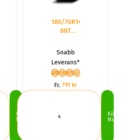
185/70R14
88T
Triangle
TW401
Snabb
Friktion
Leverans*
2025
D
C
70
Fr.
791 kr
Köp
Köp
Nu
Nu