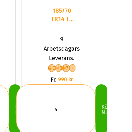
185/70
TR14 TL
88T HA
H750
9
KINERGY
Arbetsdagars
4S2
Leverans.
C
B
71
Fr.
990 kr
Köp
Köp
Nu
Nu