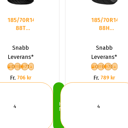
185/70R14
185/70R14
88T
88H
Laufenn I
Sailun ICE
Fit IZ
BLAZER
Snabb
Snabb
LW51 Fri
Arctic
Leverans*
Leverans*
D
E
71
C
E
70
Fr.
Fr.
706 kr
789 kr
Köp
Nu