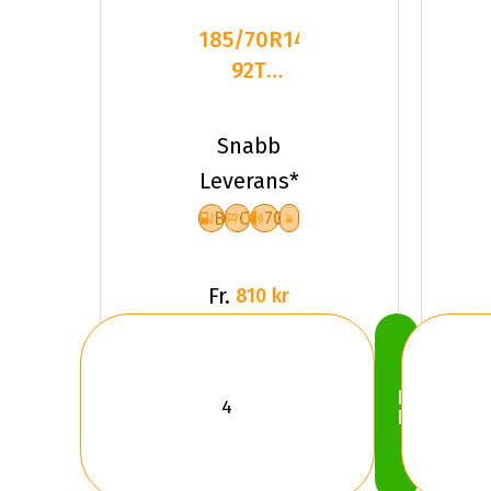
185/70R14
92T
Dynamo
SNOW-H
Snabb
MSL01 XL
Leverans*
Fr
B
C
70
Fr.
810 kr
Köp
Nu