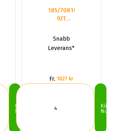
185/70R14
92T
Kumho
WinterCraft
Snabb
Ice Wi3
Leverans*
Fr.
1027 kr
Köp
Köp
Nu
Nu