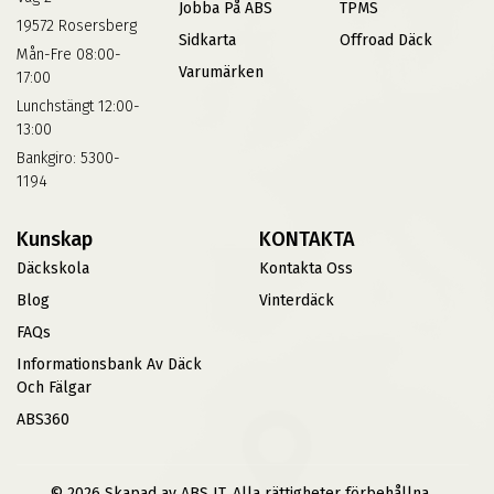
Jobba På ABS
TPMS
19572 Rosersberg
Sidkarta
Offroad Däck
Mån-Fre 08:00-
Varumärken
17:00
Lunchstängt 12:00-
13:00
Bankgiro: 5300-
1194
Kunskap
KONTAKTA
Däckskola
Kontakta Oss
Blog
Vinterdäck
FAQs
Informationsbank Av Däck
Och Fälgar
ABS360
© 2026 Skapad av ABS IT. Alla rättigheter förbehållna.