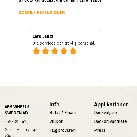
Wheels kundtjänst om du har några frågor.
GOOGLE RECENSIONER
Lars Lantz
e
Bra services och trevlig personal.
Info
Applikationer
ABS WHEELS
Betal / Finans
Däckväljare
SWEDEN AB
Villkor
Däckomvandlare
556839 5429
Göran Hammarsjös
Fälgprovaren
Press
Väg 2