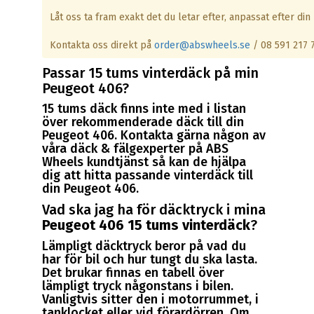
Låt oss ta fram exakt det du letar efter, anpassat efter din 
Kontakta oss direkt på
order@abswheels.se
/ 08 591 217 
Passar 15 tums vinterdäck på min
Peugeot 406?
15 tums däck finns inte med i listan
över rekommenderade däck till din
Peugeot 406. Kontakta gärna någon av
våra däck & fälgexperter på ABS
Wheels kundtjänst så kan de hjälpa
dig att hitta passande vinterdäck till
din Peugeot 406.
Vad ska jag ha för däcktryck i mina
Peugeot 406 15 tums vinterdäck
?
Lämpligt däcktryck beror på vad du
har för bil och hur tungt du ska lasta.
Det brukar finnas en tabell över
lämpligt tryck någonstans i bilen.
Vanligtvis sitter den i motorrummet, i
tanklocket eller vid förardörren. Om