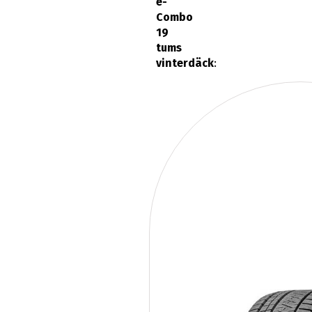
e-
Combo
19
tums
vinterdäck
: