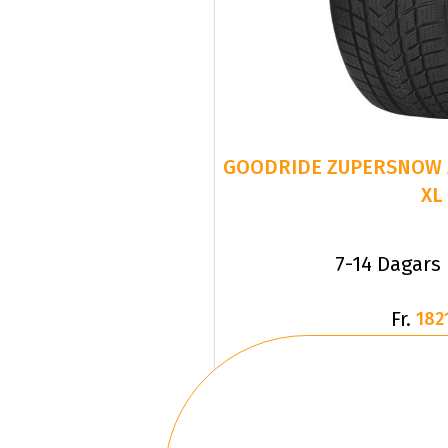
GOODRIDE ZUPERSNOW Z-
XL
7-14 Dagars
Fr.
182