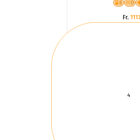
E
D
Fr.
1113