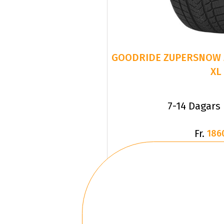
GOODRIDE ZUPERSNOW Z-
XL
7-14 Dagars
Fr.
186