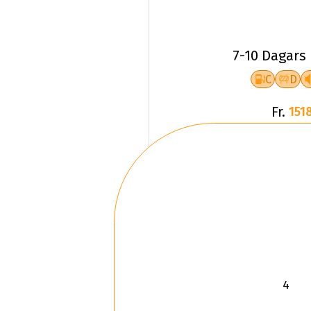
7-10 Dagars
C
D
Fr.
1518