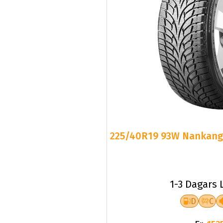
225/40R19 93W Nankang S
1-3 Dagars 
D
C