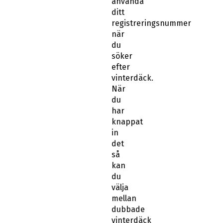
använda
ditt
registreringsnummer
när
du
söker
efter
vinterdäck.
När
du
har
knappat
in
det
så
kan
du
välja
mellan
dubbade
vinterdäck