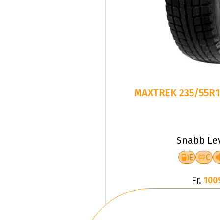
MAXTREK 235/55R1
Snabb Le
E
C
Fr.
100