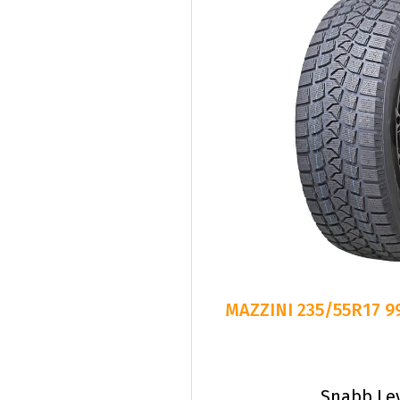
MAZZINI 235/55R17 
Snabb Le