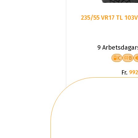
235/55 VR17 TL 103
9 Arbetsdagar
C
B
Fr.
992