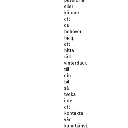
passform
eller
känner
att
du
behöver
hjälp
att
hitta
rätt
vinterdäck
till
din
bil
så
tveka
inte
att
kontakta
vår
kundtjänst.