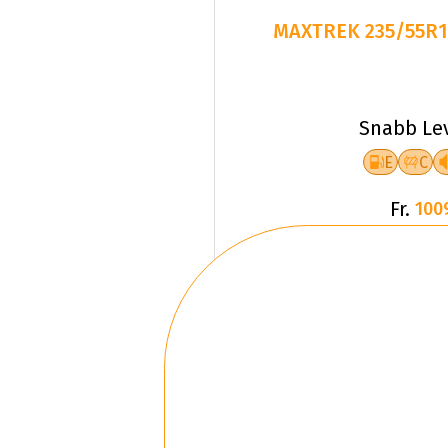
MAXTREK 235/55R1
Snabb Le
E
C
Fr.
100