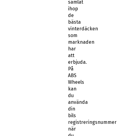
samlat
ihop
de
bästa
vinterdäcken
som
marknaden
har
att
erbjuda.
På
ABS
Wheels
kan
du
använda
din
bils
registreringsnummer
när
du