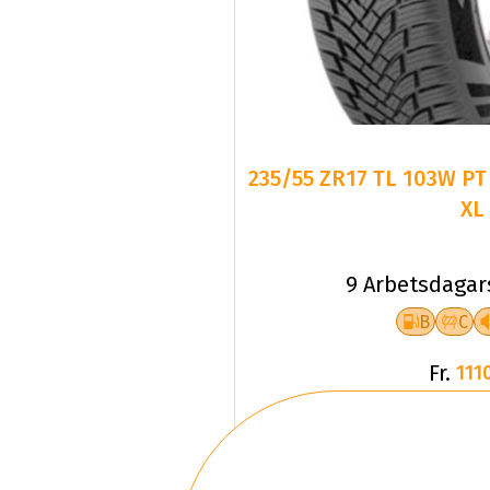
235/55 ZR17 TL 103W PT
XL
9 Arbetsdagar
B
C
Fr.
1110