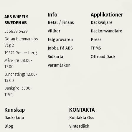
Info
Applikationer
ABS WHEELS
Betal / Finans
Däckväljare
SWEDEN AB
Villkor
Däckomvandlare
556839 5429
Göran Hammarsjös
Fälgprovaren
Press
Väg 2
Jobba På ABS
TPMS
19572 Rosersberg
Sidkarta
Offroad Däck
Mån-Fre 08:00-
Varumärken
17:00
Lunchstängt 12:00-
13:00
Bankgiro: 5300-
1194
Kunskap
KONTAKTA
Däckskola
Kontakta Oss
Blog
Vinterdäck