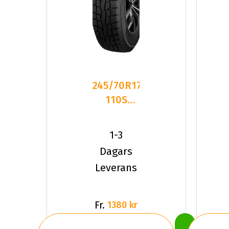
245/70R17
110S
Dynamo
SNOW-H
1-3
MWS01
Dagars
Dubb
Leverans
Fr.
1380 kr