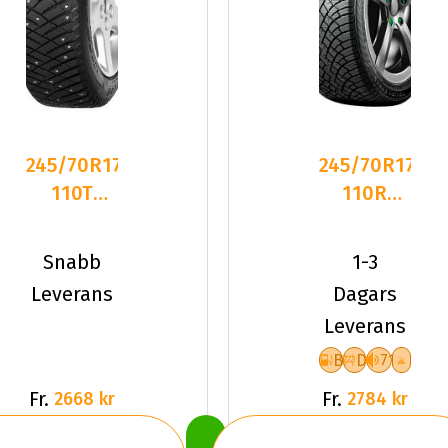
245/70R17
245/70R17
110T
110R
Goodyear
Nokian
ULTRA
HKPL R5
Snabb
1-3
GRIP ICE
SUV Frikt
Leverans
Dagars
Leverans
B
D
71
Fr.
Fr.
2668 kr
2784 kr