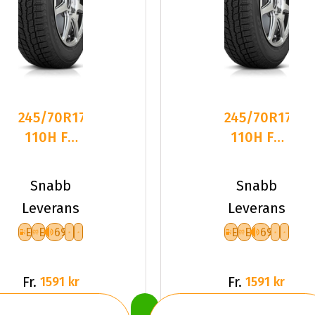
245/70R17
245/70R17
110H FR
110H FR
TOYO
TOYO
OBSERVE
OBSERVE
Snabb
Snabb
GSI-6 LS
GSI-6 LS
Leverans
Leverans
E
E
69
E
E
69
Fr.
Fr.
1591 kr
1591 kr