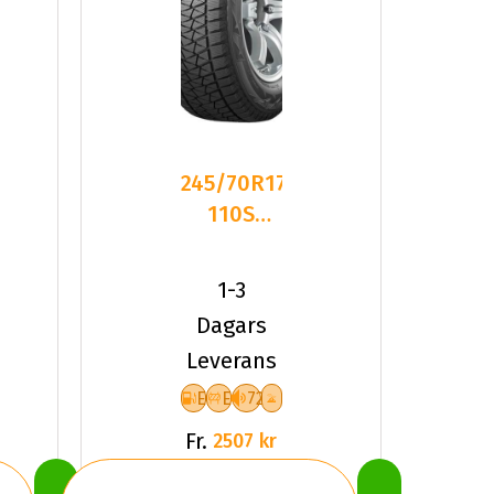
245/70R17
110S
Bridgestone
BLIZZAK
1-3
DM-V
Dagars
Leverans
E
E
72
Fr.
2507 kr