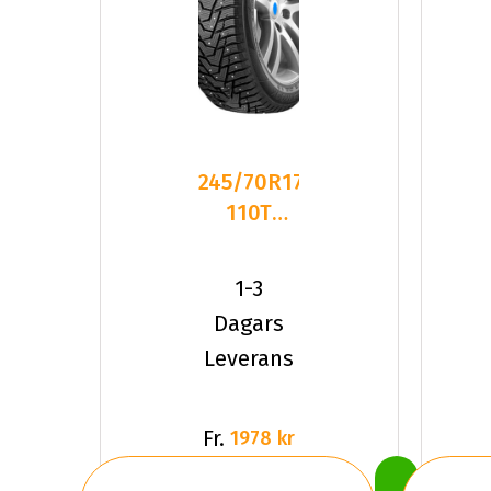
245/70R17
110T
Hankook
Winter
1-3
I*Pike X
Dagars
Leverans
Fr.
1978 kr