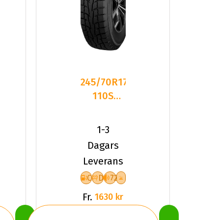
245/70R17
110S
Dynamo
SNOW-H
1-3
MWS01
Dagars
FÃ¶r
Leverans
C
D
72
Fr.
1630 kr