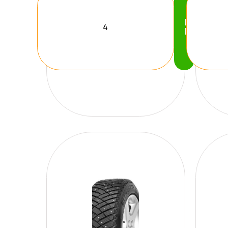
Köp
Nu