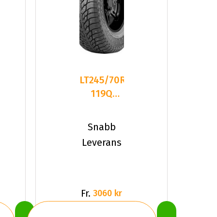
LT245/70R17
119Q
Nokian
HKPL LT3
Snabb
Dubbat
Leverans
Fr.
3060 kr