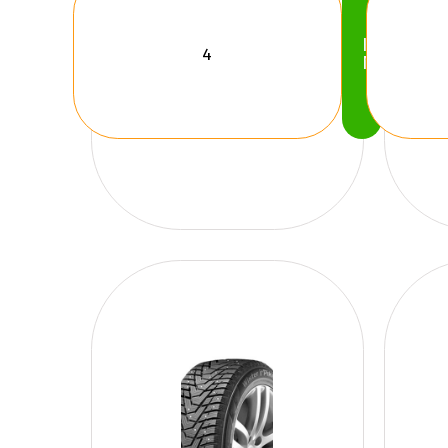
Köp
Nu