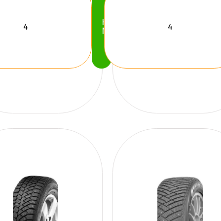
Köp
Nu