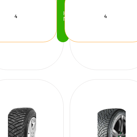
Köp
Nu