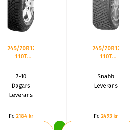
245/70R17
245/70R17
110T
110T
Gislaved
Goodyear
NordFrost
ULTRA
7-10
Snabb
200 E
GRIP ICE
Dagars
Leverans
Leverans
Fr.
Fr.
2184 kr
2493 kr