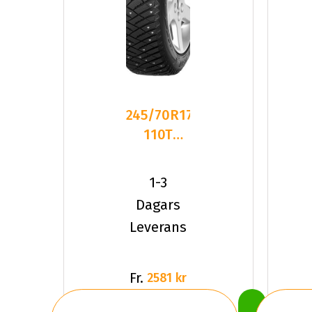
245/70R17
110T
Goodyear
ULTRA
1-3
GRIP ICE
Dagars
Leverans
Fr.
2581 kr