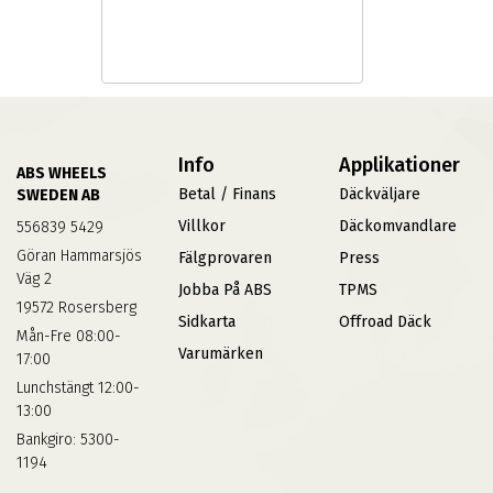
Info
Applikationer
ABS WHEELS
Betal / Finans
Däckväljare
SWEDEN AB
Villkor
Däckomvandlare
556839 5429
Göran Hammarsjös
Fälgprovaren
Press
Väg 2
Jobba På ABS
TPMS
19572 Rosersberg
Sidkarta
Offroad Däck
Mån-Fre 08:00-
Varumärken
17:00
Lunchstängt 12:00-
13:00
Bankgiro: 5300-
1194