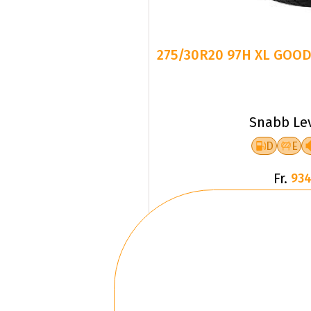
275/30R20 97H XL GOOD
Snabb Le
D
E
Fr.
934