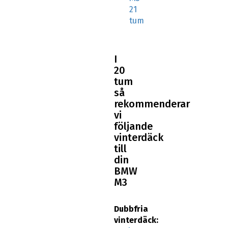
21
tum
I
20
tum
så
rekommenderar
vi
följande
vinterdäck
till
din
BMW
M3
Dubbfria
vinterdäck: