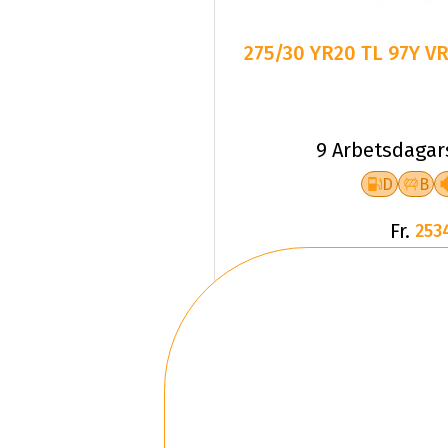
275/30 YR20 TL 97Y V
9 Arbetsdagar
D
B
Fr.
253