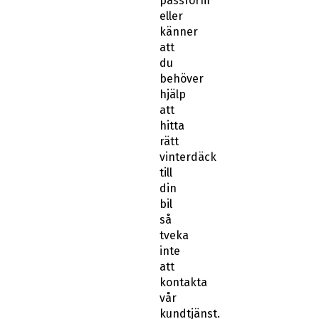
passform
eller
känner
att
du
behöver
hjälp
att
hitta
rätt
vinterdäck
till
din
bil
så
tveka
inte
att
kontakta
vår
kundtjänst.