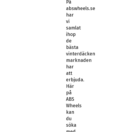
På
abswheels.se
har
vi
samlat
ihop
de
bästa
vinterdäcken
marknaden
har
att
erbjuda.
Här
på
ABS
Wheels
kan
du
söka
med