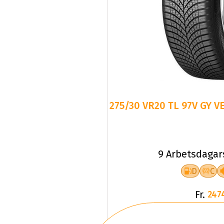
275/30 VR20 TL 97V GY V
9 Arbetsdagar
D
C
Fr.
247