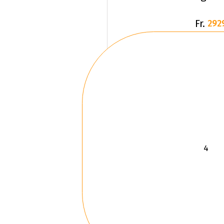
Fr.
292