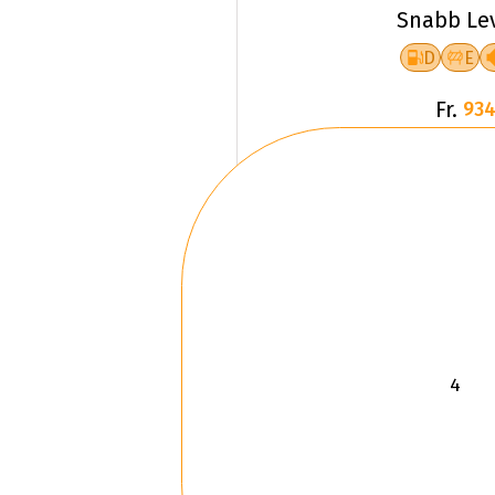
Snabb Le
D
E
Fr.
934