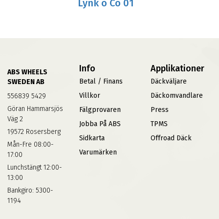
Lynk o Co 01
Info
Applikationer
ABS WHEELS
Betal / Finans
Däckväljare
SWEDEN AB
Villkor
Däckomvandlare
556839 5429
Göran Hammarsjös
Fälgprovaren
Press
Väg 2
Jobba På ABS
TPMS
19572 Rosersberg
Sidkarta
Offroad Däck
Mån-Fre 08:00-
Varumärken
17:00
Lunchstängt 12:00-
13:00
Bankgiro: 5300-
1194