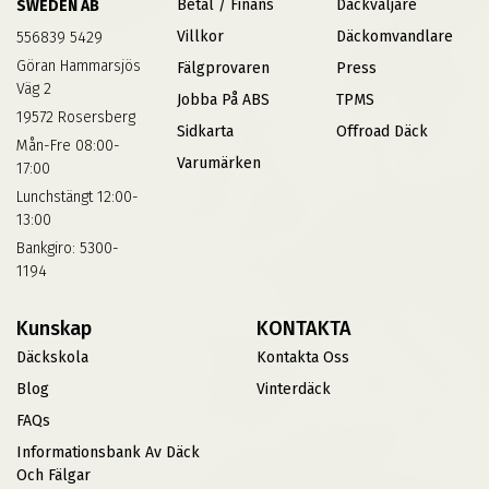
Betal / Finans
Däckväljare
SWEDEN AB
Villkor
Däckomvandlare
556839 5429
Göran Hammarsjös
Fälgprovaren
Press
Väg 2
Jobba På ABS
TPMS
19572 Rosersberg
Sidkarta
Offroad Däck
Mån-Fre 08:00-
Varumärken
17:00
Lunchstängt 12:00-
13:00
Bankgiro: 5300-
1194
Kunskap
KONTAKTA
Däckskola
Kontakta Oss
Blog
Vinterdäck
FAQs
Informationsbank Av Däck
Och Fälgar