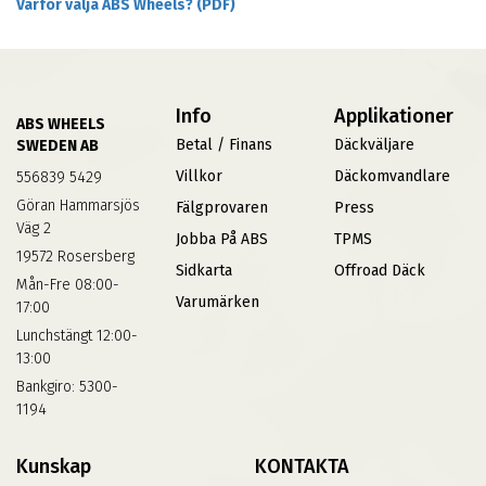
Varför välja ABS Wheels? (PDF)
Info
Applikationer
ABS WHEELS
Betal / Finans
Däckväljare
SWEDEN AB
Villkor
Däckomvandlare
556839 5429
Göran Hammarsjös
Fälgprovaren
Press
Väg 2
Jobba På ABS
TPMS
19572 Rosersberg
Sidkarta
Offroad Däck
Mån-Fre 08:00-
Varumärken
17:00
Lunchstängt 12:00-
13:00
Bankgiro: 5300-
1194
Kunskap
KONTAKTA