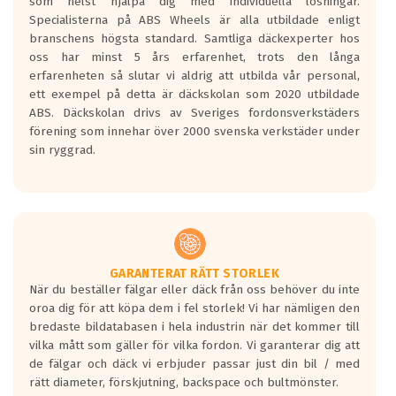
som helst hjälpa dig med individuella lösningar.
den kortaste bromssträckan och F är den
Specialisterna på ABS Wheels är alla utbildade enligt
längsta.
branschens högsta standard. Samtliga däckexperter hos
Inga D eller G betyg delas ut för
oss har minst 5 års erfarenhet, trots den långa
personbilar och lätta lastbilar.
erfarenheten så slutar vi aldrig att utbilda vår personal,
Betyget sätts efter ett test där däcken
ett exempel på detta är däckskolan som 2020 utbildade
skall bromsa in på en väg där det ligger
ABS. Däckskolan drivs av Sveriges fordonsverkstäders
0.5-1.5 mm vatten.
förening som innehar över 2000 svenska verkstäder under
I 80km/h kommer skillnaden på
sin ryggrad.
bromssträckan vara fyra billängder( ca
18meter) mellan däck med betyg A
gentemot F.
Bullernivån:
Vid körning i över 50km/h brukar
rullmotståndets ljud överträffa
GARANTERAT RÄTT STORLEK
När du beställer fälgar eller däck från oss behöver du inte
motorljudet.
oroa dig för att köpa dem i fel storlek! Vi har nämligen den
På däckmärkningen kommer det finnas
bredaste bildatabasen i hela industrin när det kommer till
en symbol av ett däck med vågar. Hög
vilka mått som gäller för vilka fordon. Vi garanterar dig att
bullernivå markeras med svarta vågor
de fälgar och däck vi erbjuder passar just din bil / med
medans de vita vågorna påvisar om det är
rätt diameter, förskjutning, backspace och bultmönster.
ett tyst däck.