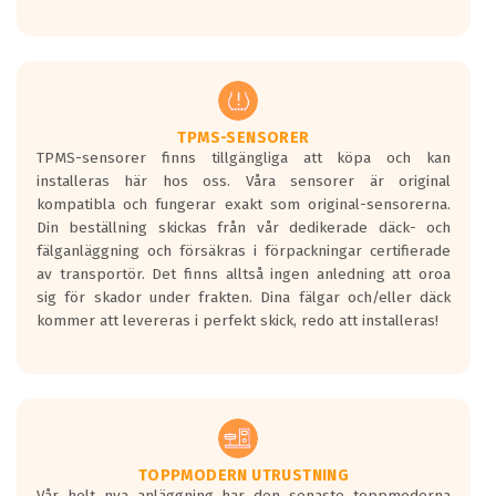
Ett däck med tre svarta vågor uppnår de
europeiska kraven som finns i dagsläget,
men är inte längre tillåtna enligt nya
regelverket som introduceras år 2016.
Ett däck med två svarta vågor är redan
godkända för år 2016 nya regelverk.
TPMS-SENSORER
TPMS-sensorer finns tillgängliga att köpa och kan
Ett däck med en svart våg kommer vara
installeras här hos oss. Våra sensorer är original
minst tre decibel tystare än det
kompatibla och fungerar exakt som original-sensorerna.
regelverk som börjar gälla 2016.
Din beställning skickas från vår dedikerade däck- och
fälganläggning och försäkras i förpackningar certifierade
av transportör. Det finns alltså ingen anledning att oroa
sig för skador under frakten. Dina fälgar och/eller däck
kommer att levereras i perfekt skick, redo att installeras!
TOPPMODERN UTRUSTNING
Vår helt nya anläggning har den senaste toppmoderna