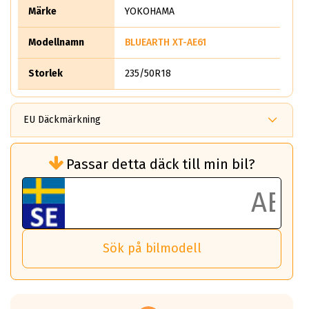
Märke
YOKOHAMA
Modellnamn
BLUEARTH XT-AE61
Storlek
235/50R18
EU Däckmärkning
Rullmotstånd (Som har en inverkan på
Passar detta däck till min bil?
bränsleförbrukningen)
Det ska vara en betygsskala från klass A
till G för rullmotstånd.
Ett klass A däck kommer ha 6,5% bättre
bränsleförbrukning än ett klass G däck.
Det betyder att om man kör 10,000 km,
Sök på bilmodell
så sparar man 50 liter bränsle med ett
klass A däck gentemot ett klass G däck.
Detta är genomsnittet; beroende på väg
underlaget, vilken rutt du kör, samt