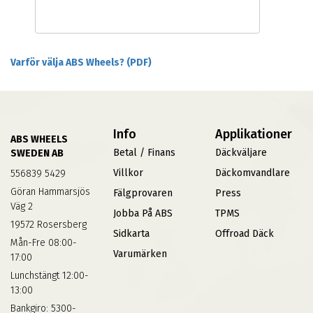
Varför välja ABS Wheels? (PDF)
Info
Applikationer
ABS WHEELS
Betal / Finans
Däckväljare
SWEDEN AB
Villkor
Däckomvandlare
556839 5429
Göran Hammarsjös
Fälgprovaren
Press
Väg 2
Jobba På ABS
TPMS
19572 Rosersberg
Sidkarta
Offroad Däck
Mån-Fre 08:00-
Varumärken
17:00
Lunchstängt 12:00-
13:00
Bankgiro: 5300-