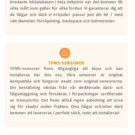
bredaste bildatabasen i hela industrin när det kommer till
en symbol av ett däck med vågar. Hög
vilka mått som gäller för vilka fordon. Vi garanterar dig att
bullernivå markeras med svarta vågor
de fälgar och däck vi erbjuder passar just din bil / med
medans de vita vågorna påvisar om det är
rätt diameter, förskjutning, backspace och bultmönster.
ett tyst däck.
Ett däck med tre svarta vågor uppnår de
europeiska kraven som finns i dagsläget,
men är inte längre tillåtna enligt nya
regelverket som introduceras år 2016.
Ett däck med två svarta vågor är redan
godkända för år 2016 nya regelverk.
TPMS-SENSORER
TPMS-sensorer finns tillgängliga att köpa och kan
Ett däck med en svart våg kommer vara
installeras här hos oss. Våra sensorer är original
minst tre decibel tystare än det
kompatibla och fungerar exakt som original-sensorerna.
regelverk som börjar gälla 2016.
Din beställning skickas från vår dedikerade däck- och
fälganläggning och försäkras i förpackningar certifierade
av transportör. Det finns alltså ingen anledning att oroa
sig för skador under frakten. Dina fälgar och/eller däck
kommer att levereras i perfekt skick, redo att installeras!