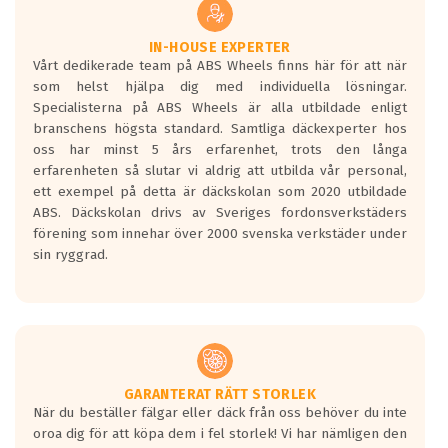
vilken körstil du använder.
Våtgrepp egenskaper:
IN-HOUSE EXPERTER
Vårt dedikerade team på ABS Wheels finns här för att när
Betygsskalan är satt A till F. Där A påvisar
som helst hjälpa dig med individuella lösningar.
den kortaste bromssträckan och F är den
Specialisterna på ABS Wheels är alla utbildade enligt
längsta.
branschens högsta standard. Samtliga däckexperter hos
Inga D eller G betyg delas ut för
oss har minst 5 års erfarenhet, trots den långa
personbilar och lätta lastbilar.
erfarenheten så slutar vi aldrig att utbilda vår personal,
Betyget sätts efter ett test där däcken
ett exempel på detta är däckskolan som 2020 utbildade
skall bromsa in på en väg där det ligger
ABS. Däckskolan drivs av Sveriges fordonsverkstäders
0.5-1.5 mm vatten.
förening som innehar över 2000 svenska verkstäder under
I 80km/h kommer skillnaden på
sin ryggrad.
bromssträckan vara fyra billängder( ca
18meter) mellan däck med betyg A
gentemot F.
Bullernivån:
Vid körning i över 50km/h brukar
rullmotståndets ljud överträffa
GARANTERAT RÄTT STORLEK
När du beställer fälgar eller däck från oss behöver du inte
motorljudet.
oroa dig för att köpa dem i fel storlek! Vi har nämligen den
På däckmärkningen kommer det finnas