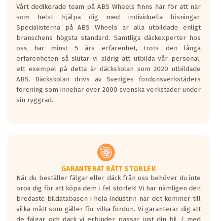
Vårt dedikerade team på ABS Wheels finns här för att när
Betygsskalan är satt A till F. Där A påvisar
som helst hjälpa dig med individuella lösningar.
den kortaste bromssträckan och F är den
Specialisterna på ABS Wheels är alla utbildade enligt
längsta.
branschens högsta standard. Samtliga däckexperter hos
Inga D eller G betyg delas ut för
oss har minst 5 års erfarenhet, trots den långa
personbilar och lätta lastbilar.
erfarenheten så slutar vi aldrig att utbilda vår personal,
Betyget sätts efter ett test där däcken
ett exempel på detta är däckskolan som 2020 utbildade
skall bromsa in på en väg där det ligger
ABS. Däckskolan drivs av Sveriges fordonsverkstäders
0.5-1.5 mm vatten.
förening som innehar över 2000 svenska verkstäder under
I 80km/h kommer skillnaden på
sin ryggrad.
bromssträckan vara fyra billängder( ca
18meter) mellan däck med betyg A
gentemot F.
Bullernivån:
Vid körning i över 50km/h brukar
rullmotståndets ljud överträffa
GARANTERAT RÄTT STORLEK
När du beställer fälgar eller däck från oss behöver du inte
motorljudet.
oroa dig för att köpa dem i fel storlek! Vi har nämligen den
På däckmärkningen kommer det finnas
bredaste bildatabasen i hela industrin när det kommer till
en symbol av ett däck med vågar. Hög
vilka mått som gäller för vilka fordon. Vi garanterar dig att
bullernivå markeras med svarta vågor
de fälgar och däck vi erbjuder passar just din bil / med