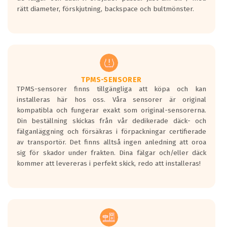
medans de vita vågorna påvisar om det är
rätt diameter, förskjutning, backspace och bultmönster.
ett tyst däck.
Ett däck med tre svarta vågor uppnår de
europeiska kraven som finns i dagsläget,
men är inte längre tillåtna enligt nya
regelverket som introduceras år 2016.
Ett däck med två svarta vågor är redan
godkända för år 2016 nya regelverk.
TPMS-SENSORER
TPMS-sensorer finns tillgängliga att köpa och kan
Ett däck med en svart våg kommer vara
installeras här hos oss. Våra sensorer är original
minst tre decibel tystare än det
kompatibla och fungerar exakt som original-sensorerna.
regelverk som börjar gälla 2016.
Din beställning skickas från vår dedikerade däck- och
fälganläggning och försäkras i förpackningar certifierade
av transportör. Det finns alltså ingen anledning att oroa
sig för skador under frakten. Dina fälgar och/eller däck
kommer att levereras i perfekt skick, redo att installeras!