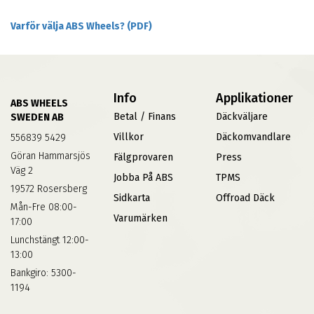
Varför välja ABS Wheels? (PDF)
Info
Applikationer
ABS WHEELS
Betal / Finans
Däckväljare
SWEDEN AB
Villkor
Däckomvandlare
556839 5429
Göran Hammarsjös
Fälgprovaren
Press
Väg 2
Jobba På ABS
TPMS
19572 Rosersberg
Sidkarta
Offroad Däck
Mån-Fre 08:00-
Varumärken
17:00
Lunchstängt 12:00-
13:00
Bankgiro: 5300-
1194