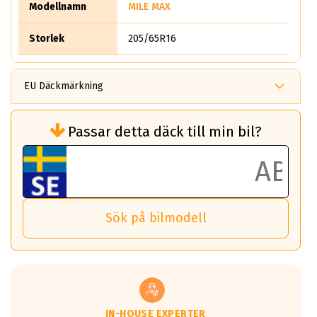
Modellnamn
MILE MAX
Storlek
205/65R16
EU Däckmärkning
Rullmotstånd (Som har en inverkan på
Passar detta däck till min bil?
bränsleförbrukningen)
Det ska vara en betygsskala från klass A
till G för rullmotstånd.
Ett klass A däck kommer ha 6,5% bättre
bränsleförbrukning än ett klass G däck.
Det betyder att om man kör 10,000 km,
Sök på bilmodell
så sparar man 50 liter bränsle med ett
klass A däck gentemot ett klass G däck.
Detta är genomsnittet; beroende på väg
underlaget, vilken rutt du kör, samt
vilken körstil du använder.
Våtgrepp egenskaper:
IN-HOUSE EXPERTER