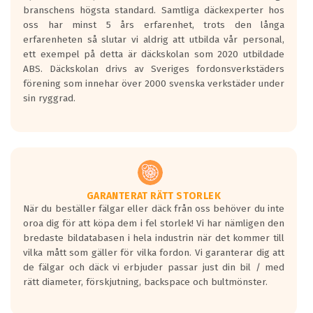
längsta.
branschens högsta standard. Samtliga däckexperter hos
Inga D eller G betyg delas ut för
oss har minst 5 års erfarenhet, trots den långa
personbilar och lätta lastbilar.
erfarenheten så slutar vi aldrig att utbilda vår personal,
Betyget sätts efter ett test där däcken
ett exempel på detta är däckskolan som 2020 utbildade
skall bromsa in på en väg där det ligger
ABS. Däckskolan drivs av Sveriges fordonsverkstäders
0.5-1.5 mm vatten.
förening som innehar över 2000 svenska verkstäder under
I 80km/h kommer skillnaden på
sin ryggrad.
bromssträckan vara fyra billängder( ca
18meter) mellan däck med betyg A
gentemot F.
Bullernivån:
Vid körning i över 50km/h brukar
rullmotståndets ljud överträffa
GARANTERAT RÄTT STORLEK
När du beställer fälgar eller däck från oss behöver du inte
motorljudet.
oroa dig för att köpa dem i fel storlek! Vi har nämligen den
På däckmärkningen kommer det finnas
bredaste bildatabasen i hela industrin när det kommer till
en symbol av ett däck med vågar. Hög
vilka mått som gäller för vilka fordon. Vi garanterar dig att
bullernivå markeras med svarta vågor
de fälgar och däck vi erbjuder passar just din bil / med
medans de vita vågorna påvisar om det är
rätt diameter, förskjutning, backspace och bultmönster.
ett tyst däck.
Ett däck med tre svarta vågor uppnår de