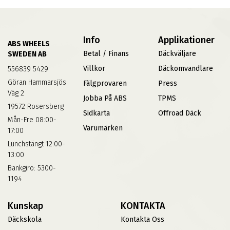
Info
Applikationer
ABS WHEELS
Betal / Finans
Däckväljare
SWEDEN AB
Villkor
Däckomvandlare
556839 5429
Göran Hammarsjös
Fälgprovaren
Press
Väg 2
Jobba På ABS
TPMS
19572 Rosersberg
Sidkarta
Offroad Däck
Mån-Fre 08:00-
Varumärken
17:00
Lunchstängt 12:00-
13:00
Bankgiro: 5300-
1194
Kunskap
KONTAKTA
Däckskola
Kontakta Oss