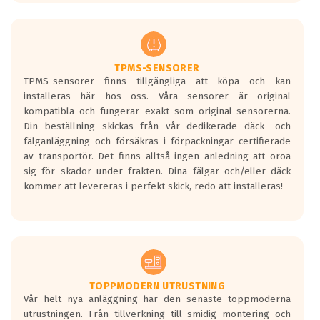
europeiska kraven som finns i dagsläget,
men är inte längre tillåtna enligt nya
regelverket som introduceras år 2016.
Ett däck med två svarta vågor är redan
godkända för år 2016 nya regelverk.
TPMS-SENSORER
TPMS-sensorer finns tillgängliga att köpa och kan
Ett däck med en svart våg kommer vara
installeras här hos oss. Våra sensorer är original
minst tre decibel tystare än det
kompatibla och fungerar exakt som original-sensorerna.
regelverk som börjar gälla 2016.
Din beställning skickas från vår dedikerade däck- och
fälganläggning och försäkras i förpackningar certifierade
av transportör. Det finns alltså ingen anledning att oroa
sig för skador under frakten. Dina fälgar och/eller däck
kommer att levereras i perfekt skick, redo att installeras!
TOPPMODERN UTRUSTNING
Vår helt nya anläggning har den senaste toppmoderna
utrustningen. Från tillverkning till smidig montering och