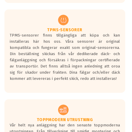
europeiska kraven som finns i dagsläget,
men är inte längre tillåtna enligt nya
regelverket som introduceras år 2016.
Ett däck med två svarta vågor är redan
godkända för år 2016 nya regelverk.
TPMS-SENSORER
TPMS-sensorer finns tillgängliga att köpa och kan
Ett däck med en svart våg kommer vara
installeras här hos oss. Våra sensorer är original
minst tre decibel tystare än det
kompatibla och fungerar exakt som original-sensorerna.
regelverk som börjar gälla 2016.
Din beställning skickas från vår dedikerade däck- och
fälganläggning och försäkras i förpackningar certifierade
av transportör. Det finns alltså ingen anledning att oroa
sig för skador under frakten. Dina fälgar och/eller däck
kommer att levereras i perfekt skick, redo att installeras!
TOPPMODERN UTRUSTNING
Vår helt nya anläggning har den senaste toppmoderna
utrustningen. Från tillverkning till smidig montering och