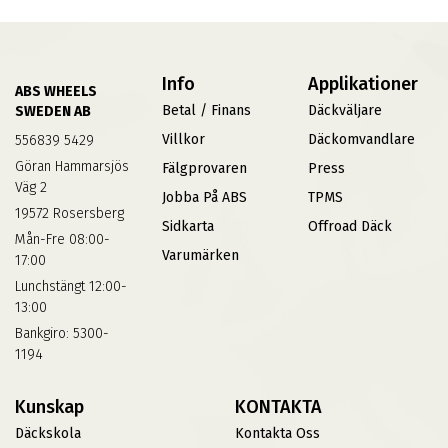
Info
Applikationer
ABS WHEELS
Betal / Finans
Däckväljare
SWEDEN AB
Villkor
Däckomvandlare
556839 5429
Göran Hammarsjös
Fälgprovaren
Press
Väg 2
Jobba På ABS
TPMS
19572 Rosersberg
Sidkarta
Offroad Däck
Mån-Fre 08:00-
Varumärken
17:00
Lunchstängt 12:00-
13:00
Bankgiro: 5300-
1194
Kunskap
KONTAKTA
Däckskola
Kontakta Oss