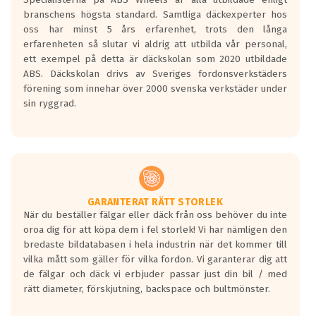
längsta.
branschens högsta standard. Samtliga däckexperter hos
Inga D eller G betyg delas ut för
oss har minst 5 års erfarenhet, trots den långa
personbilar och lätta lastbilar.
erfarenheten så slutar vi aldrig att utbilda vår personal,
Betyget sätts efter ett test där däcken
ett exempel på detta är däckskolan som 2020 utbildade
skall bromsa in på en väg där det ligger
ABS. Däckskolan drivs av Sveriges fordonsverkstäders
0.5-1.5 mm vatten.
förening som innehar över 2000 svenska verkstäder under
I 80km/h kommer skillnaden på
sin ryggrad.
bromssträckan vara fyra billängder( ca
18meter) mellan däck med betyg A
gentemot F.
Bullernivån:
Vid körning i över 50km/h brukar
rullmotståndets ljud överträffa
GARANTERAT RÄTT STORLEK
När du beställer fälgar eller däck från oss behöver du inte
motorljudet.
oroa dig för att köpa dem i fel storlek! Vi har nämligen den
På däckmärkningen kommer det finnas
bredaste bildatabasen i hela industrin när det kommer till
en symbol av ett däck med vågar. Hög
vilka mått som gäller för vilka fordon. Vi garanterar dig att
bullernivå markeras med svarta vågor
de fälgar och däck vi erbjuder passar just din bil / med
medans de vita vågorna påvisar om det är
rätt diameter, förskjutning, backspace och bultmönster.
ett tyst däck.
Ett däck med tre svarta vågor uppnår de