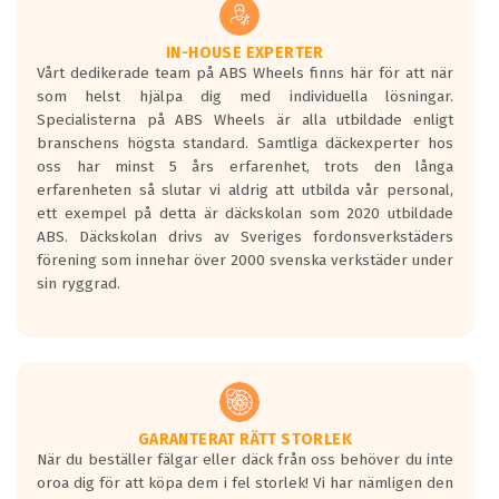
vilken körstil du använder.
Våtgrepp egenskaper:
IN-HOUSE EXPERTER
Vårt dedikerade team på ABS Wheels finns här för att när
Betygsskalan är satt A till F. Där A påvisar
som helst hjälpa dig med individuella lösningar.
den kortaste bromssträckan och F är den
Specialisterna på ABS Wheels är alla utbildade enligt
längsta.
branschens högsta standard. Samtliga däckexperter hos
Inga D eller G betyg delas ut för
oss har minst 5 års erfarenhet, trots den långa
personbilar och lätta lastbilar.
erfarenheten så slutar vi aldrig att utbilda vår personal,
Betyget sätts efter ett test där däcken
ett exempel på detta är däckskolan som 2020 utbildade
skall bromsa in på en väg där det ligger
ABS. Däckskolan drivs av Sveriges fordonsverkstäders
0.5-1.5 mm vatten.
förening som innehar över 2000 svenska verkstäder under
I 80km/h kommer skillnaden på
sin ryggrad.
bromssträckan vara fyra billängder( ca
18meter) mellan däck med betyg A
gentemot F.
Bullernivån:
Vid körning i över 50km/h brukar
rullmotståndets ljud överträffa
GARANTERAT RÄTT STORLEK
När du beställer fälgar eller däck från oss behöver du inte
motorljudet.
oroa dig för att köpa dem i fel storlek! Vi har nämligen den
På däckmärkningen kommer det finnas