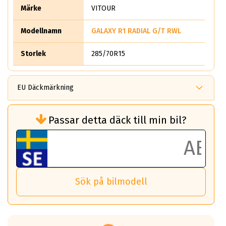
Märke
VITOUR
Modellnamn
GALAXY R1 RADIAL G/T RWL
Storlek
285/70R15
EU Däckmärkning
Rullmotstånd (Som har en inverkan på
Passar detta däck till min bil?
bränsleförbrukningen)
Det ska vara en betygsskala från klass A
till G för rullmotstånd.
Ett klass A däck kommer ha 6,5% bättre
bränsleförbrukning än ett klass G däck.
Det betyder att om man kör 10,000 km,
Sök på bilmodell
så sparar man 50 liter bränsle med ett
klass A däck gentemot ett klass G däck.
Detta är genomsnittet; beroende på väg
underlaget, vilken rutt du kör, samt