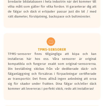
bredaste bildatabasen i hela industrin när det kommer till
en symbol av ett däck med vågar. Hög
vilka mått som gäller för vilka fordon. Vi garanterar dig att
bullernivå markeras med svarta vågor
de fälgar och däck vi erbjuder passar just din bil / med
medans de vita vågorna påvisar om det är
rätt diameter, förskjutning, backspace och bultmönster.
ett tyst däck.
Ett däck med tre svarta vågor uppnår de
europeiska kraven som finns i dagsläget,
men är inte längre tillåtna enligt nya
regelverket som introduceras år 2016.
Ett däck med två svarta vågor är redan
godkända för år 2016 nya regelverk.
TPMS-SENSORER
TPMS-sensorer finns tillgängliga att köpa och kan
Ett däck med en svart våg kommer vara
installeras här hos oss. Våra sensorer är original
minst tre decibel tystare än det
kompatibla och fungerar exakt som original-sensorerna.
regelverk som börjar gälla 2016.
Din beställning skickas från vår dedikerade däck- och
fälganläggning och försäkras i förpackningar certifierade
av transportör. Det finns alltså ingen anledning att oroa
sig för skador under frakten. Dina fälgar och/eller däck
kommer att levereras i perfekt skick, redo att installeras!