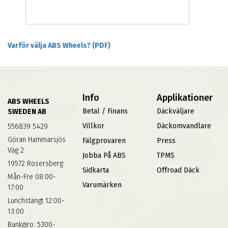
Varför välja ABS Wheels? (PDF)
Info
Applikationer
ABS WHEELS
Betal / Finans
Däckväljare
SWEDEN AB
Villkor
Däckomvandlare
556839 5429
Göran Hammarsjös
Fälgprovaren
Press
Väg 2
Jobba På ABS
TPMS
19572 Rosersberg
Sidkarta
Offroad Däck
Mån-Fre 08:00-
Varumärken
17:00
Lunchstängt 12:00-
13:00
Bankgiro: 5300-