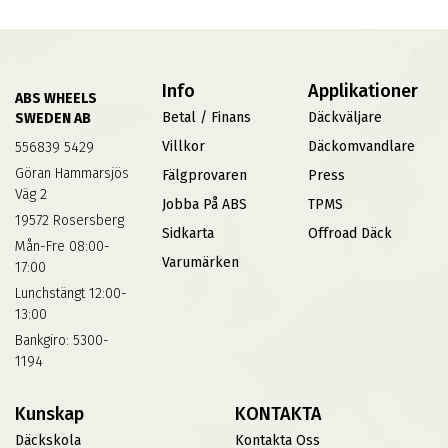
Info
Applikationer
ABS WHEELS
Betal / Finans
Däckväljare
SWEDEN AB
Villkor
Däckomvandlare
556839 5429
Göran Hammarsjös
Fälgprovaren
Press
Väg 2
Jobba På ABS
TPMS
19572 Rosersberg
Sidkarta
Offroad Däck
Mån-Fre 08:00-
Varumärken
17:00
Lunchstängt 12:00-
13:00
Bankgiro: 5300-
1194
Kunskap
KONTAKTA
Däckskola
Kontakta Oss