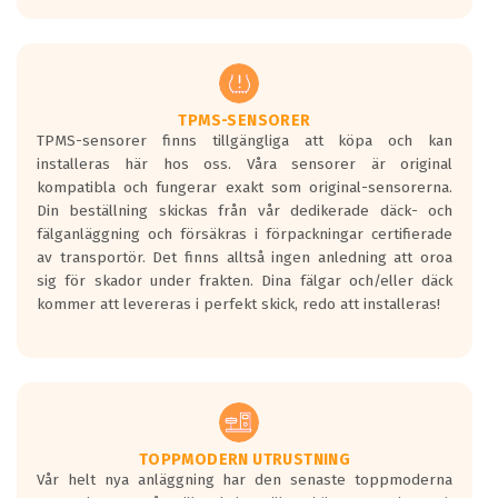
europeiska kraven som finns i dagsläget,
men är inte längre tillåtna enligt nya
regelverket som introduceras år 2016.
Ett däck med två svarta vågor är redan
godkända för år 2016 nya regelverk.
TPMS-SENSORER
TPMS-sensorer finns tillgängliga att köpa och kan
Ett däck med en svart våg kommer vara
installeras här hos oss. Våra sensorer är original
minst tre decibel tystare än det
kompatibla och fungerar exakt som original-sensorerna.
regelverk som börjar gälla 2016.
Din beställning skickas från vår dedikerade däck- och
fälganläggning och försäkras i förpackningar certifierade
av transportör. Det finns alltså ingen anledning att oroa
sig för skador under frakten. Dina fälgar och/eller däck
kommer att levereras i perfekt skick, redo att installeras!
TOPPMODERN UTRUSTNING
Vår helt nya anläggning har den senaste toppmoderna