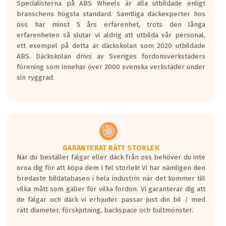
Specialisterna på ABS Wheels är alla utbildade enligt
längsta.
branschens högsta standard. Samtliga däckexperter hos
Inga D eller G betyg delas ut för
oss har minst 5 års erfarenhet, trots den långa
personbilar och lätta lastbilar.
erfarenheten så slutar vi aldrig att utbilda vår personal,
Betyget sätts efter ett test där däcken
ett exempel på detta är däckskolan som 2020 utbildade
skall bromsa in på en väg där det ligger
ABS. Däckskolan drivs av Sveriges fordonsverkstäders
0.5-1.5 mm vatten.
förening som innehar över 2000 svenska verkstäder under
I 80km/h kommer skillnaden på
sin ryggrad.
bromssträckan vara fyra billängder( ca
18meter) mellan däck med betyg A
gentemot F.
Bullernivån:
Vid körning i över 50km/h brukar
rullmotståndets ljud överträffa
GARANTERAT RÄTT STORLEK
När du beställer fälgar eller däck från oss behöver du inte
motorljudet.
oroa dig för att köpa dem i fel storlek! Vi har nämligen den
På däckmärkningen kommer det finnas
bredaste bildatabasen i hela industrin när det kommer till
en symbol av ett däck med vågar. Hög
vilka mått som gäller för vilka fordon. Vi garanterar dig att
bullernivå markeras med svarta vågor
de fälgar och däck vi erbjuder passar just din bil / med
medans de vita vågorna påvisar om det är
rätt diameter, förskjutning, backspace och bultmönster.
ett tyst däck.
Ett däck med tre svarta vågor uppnår de