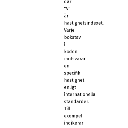
där
"V"
är
hastighetsindexet.
Varje
bokstav
i
koden
motsvarar
en
specifik
hastighet
enligt
internationella
standarder.
Till
exempel
indikerar