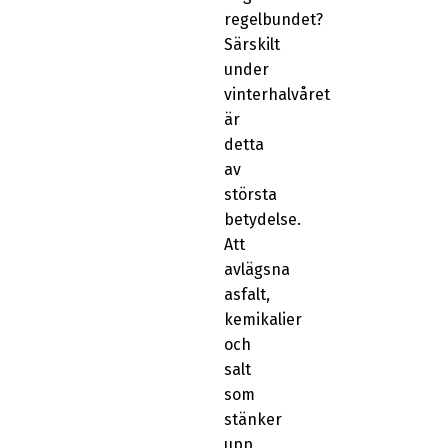
regelbundet?
Särskilt
under
vinterhalvåret
är
detta
av
största
betydelse.
Att
avlägsna
asfalt,
kemikalier
och
salt
som
stänker
upp