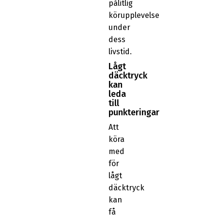
pålitlig
körupplevelse
under
dess
livstid.
Lågt
däcktryck
kan
leda
till
punkteringar
Att
köra
med
för
lågt
däcktryck
kan
få