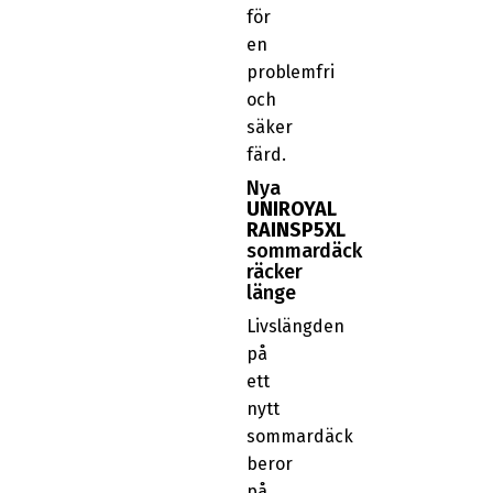
för
en
problemfri
och
säker
färd.
Nya
UNIROYAL
RAINSP5XL
sommardäck
räcker
länge
Livslängden
på
ett
nytt
sommardäck
beror
på