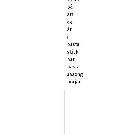
på
att
de
är
i
bästa
skick
när
nästa
säsong
börjar.