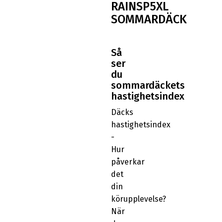
RAINSP5XL
SOMMARDÄCK
Så
ser
du
sommardäckets
hastighetsindex
Däcks
hastighetsindex
-
Hur
påverkar
det
din
körupplevelse?
När