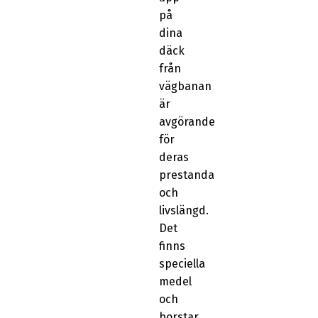
på
dina
däck
från
vägbanan
är
avgörande
för
deras
prestanda
och
livslängd.
Det
finns
speciella
medel
och
borstar