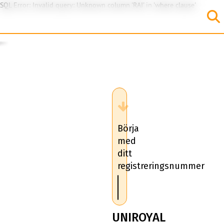
SQL Error: Invalid query: Unknown column 'RAI' in 'where clause'
Börja
med
ditt
registreringsnummer
UNIROYAL