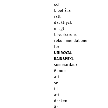
och
bibehålla
rätt
däcktryck
enligt
tillverkarens
rekommendationer
för
UNIROYAL
RAINSP5XL
sommardäck.
Genom
att
se
till
att
däcken
är