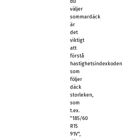
du
väljer
sommardäck
är
det
viktigt
att
förstå
hastighetsindexkoden
som
följer
däck
storleken,
som
t.ex.
"185/60
R15
91V",