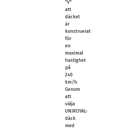
"V"
att
däcket
är
konstruerat
för
en
maximal
hastighet
på
240
km/h.
Genom
att
välja
UNIROYAL-
däck
med