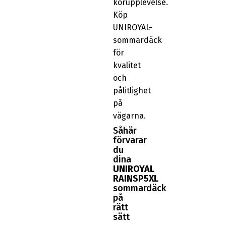
körupplevelse.
Köp
UNIROYAL-
sommardäck
för
kvalitet
och
pålitlighet
på
vägarna.
Såhär
förvarar
du
dina
UNIROYAL
RAINSP5XL
sommardäck
på
rätt
sätt