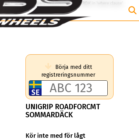
SQL Error: Invalid query: Unknown column 'ROA' in 'where clause'
Börja med ditt
registreringsnummer
UNIGRIP ROADFORCMT
SOMMARDÄCK
Kör inte med för lågt