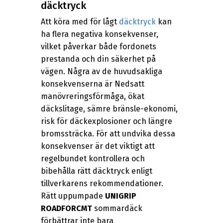
däcktryck
Att köra med för lågt
däcktryck
kan
ha flera negativa konsekvenser,
vilket påverkar både fordonets
prestanda och din säkerhet på
vägen. Några av de huvudsakliga
konsekvenserna är Nedsatt
manövreringsförmåga, ökat
däckslitage, sämre bränsle-ekonomi,
risk för däckexplosioner och längre
bromssträcka. För att undvika dessa
konsekvenser är det viktigt att
regelbundet kontrollera och
bibehålla rätt däcktryck enligt
tillverkarens rekommendationer.
Rätt uppumpade
UNIGRIP
ROADFORCMT
sommardäck
förbättrar inte bara