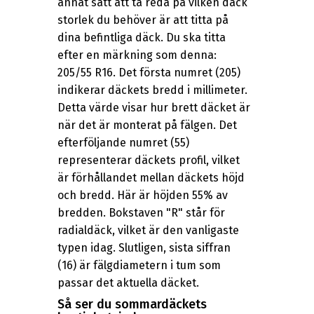
annat sätt att ta reda på vilken däck
storlek du behöver är att titta på
dina befintliga däck. Du ska titta
efter en märkning som denna:
205/55 R16. Det första numret (205)
indikerar däckets bredd i millimeter.
Detta värde visar hur brett däcket är
när det är monterat på fälgen. Det
efterföljande numret (55)
representerar däckets profil, vilket
är förhållandet mellan däckets höjd
och bredd. Här är höjden 55% av
bredden. Bokstaven "R" står för
radialdäck, vilket är den vanligaste
typen idag. Slutligen, sista siffran
(16) är fälgdiametern i tum som
passar det aktuella däcket.
Så ser du sommardäckets