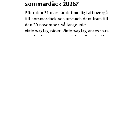
sommardäck 2026?
Efter den 31 mars är det möjligt att övergå
till sommardäck och använda dem fram till
den 30 november, så länge inte
vinterväglag råder. Vinterväglag anses vara
när det förekommer snö, is, snöslask eller
frost på någon del av vägen. Det är
polisen som avgör om vinterväglag är
rådande på den specifika plats där du
befinner dig.
Har du några frågor? kontakta gärna våra
däck & fälgexperter på ABS Wheels
kundtjänst.
GOOGLE
RECENSIONER
Bo
Lars
Lundahl
Lantz