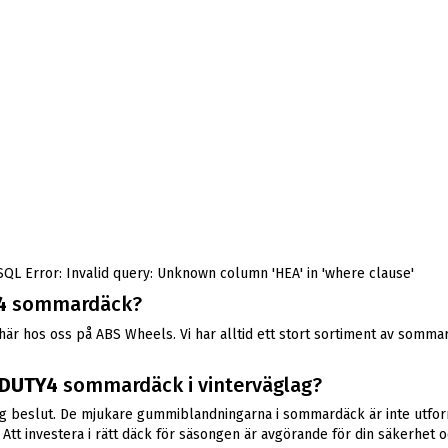
SQL Error: Invalid query: Unknown column 'HEA' in 'where clause'
4
sommardäck?
 hos oss på ABS Wheels. Vi har alltid ett stort sortiment av sommard
DUTY4
sommardäck i vinterväglag?
g beslut. De mjukare gummiblandningarna i sommardäck är inte utforma
tt investera i rätt däck för säsongen är avgörande för din säkerhet o