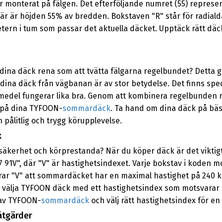
är monterat på fälgen. Det efterföljande numret (55) represent
r är höjden 55% av bredden. Bokstaven "R" står för radialdäc
ametern i tum som passar det aktuella däcket. Upptäck rätt d
la dina däck rena som att tvätta fälgarna regelbundet? Detta gä
 dina däck från vägbanan är av stor betydelse. Det finns spe
medel fungerar lika bra. Genom att kombinera regelbunden r
n på dina TYFOON-
sommardäck
. Ta hand om dina däck på bäs
ålitlig och trygg körupplevelse.
x
säkerhet och körprestanda? När du köper däck är det viktig
17 91V", där "V" är hastighetsindexet. Varje bokstav i koden m
erar "V" att sommardäcket har en maximal hastighet på 240 k
 välja TYFOON däck med ett hastighetsindex som motsvarar e
 av TYFOON-
sommardäck
och välj rätt hastighetsindex för e
åtgärder