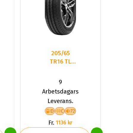
205/65
TR16 TL
107T TYF
HEAVY
9
DUTY 4
Arbetsdagars
Leverans.
D
C
72
Fr.
1136 kr