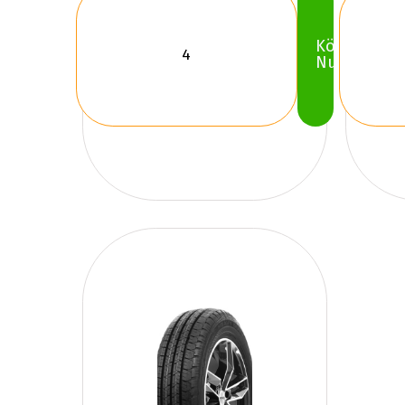
Köp
Nu