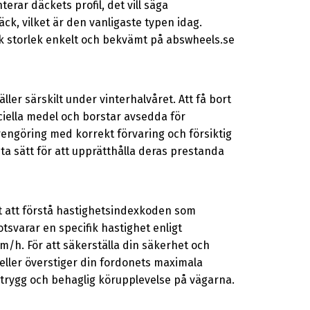
erar däckets profil, det vill säga
k, vilket är den vanligaste typen idag.
äck storlek enkelt och bekvämt på abswheels.se
ller särskilt under vinterhalvåret. Att få bort
ciella medel och borstar avsedda för
engöring med korrekt förvaring och försiktig
ta sätt för att upprätthålla deras prestanda
t att förstå hastighetsindexkoden som
otsvarar en specifik hastighet enligt
m/h. För att säkerställa din säkerhet och
ller överstiger din fordonets maximala
n trygg och behaglig körupplevelse på vägarna.