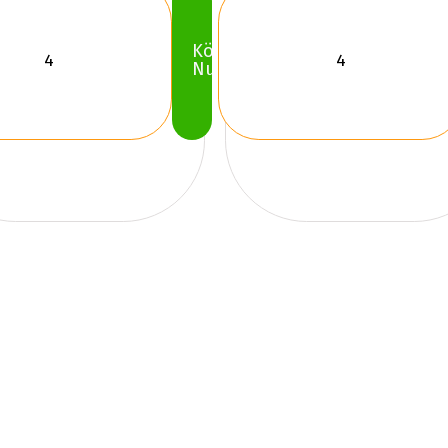
Köp
Nu