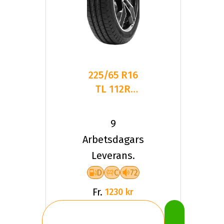
225/65 R16
TL 112R
TYF HEAVY
DUTY 4
9
Arbetsdagars
Leverans.
D
C
72
Fr.
1230 kr