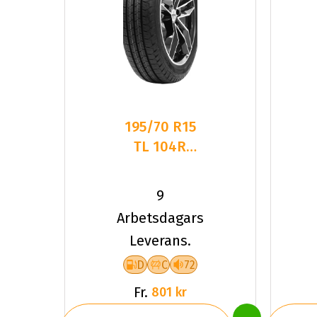
195/70 R15
TL 104R
TYF HEAVY
DUTY 4
9
Arbetsdagars
Leverans.
D
C
72
Fr.
801 kr