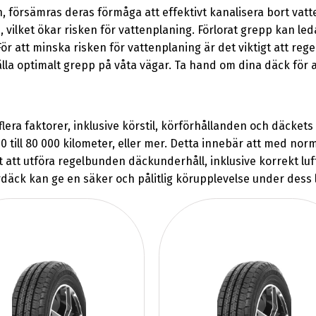
örsämras deras förmåga att effektivt kanalisera bort vatte
, vilket ökar risken för vattenplaning. Förlorat grepp kan le
För att minska risken för vattenplaning är det viktigt att 
tälla optimalt grepp på våta vägar. Ta hand om dina däck för
ra faktorer, inklusive körstil, körförhållanden och däckets kv
 till 80 000 kilometer, eller mer. Detta innebär att med norma
t att utföra regelbunden däckunderhåll, inklusive korrekt luft
ck kan ge en säker och pålitlig körupplevelse under dess li