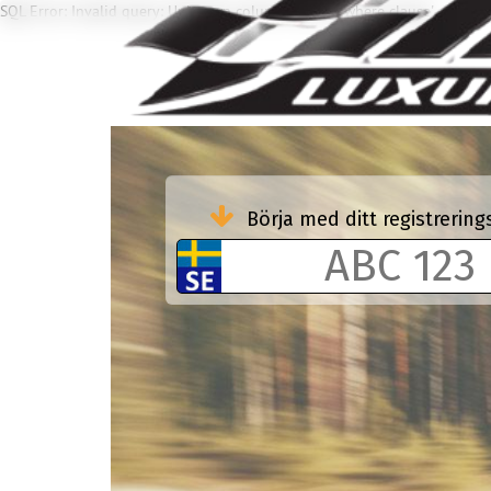
SQL Error: Invalid query: Unknown column 'HEA' in 'where clause'
Börja med ditt registreri