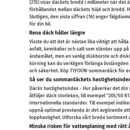
(215) visar däckets bredd i millimeter när det 
förhållandet mellan däckets höjd och bredd. Hä
Slutligen, den sista siffran (16) anger fälgdi
för din bil.
Rena däck håller längre
Visste du att det är nästan lika viktigt att hål
asfalt, kemikalier och salt som stänker upp på
ändamålet, men en vanlig diskborste och disk
körning kan du verkligen förlänga livslängde
och säkerhet. Köp TYFOON-sommardäck för en p
Så ser du sommardäckets hastighetsinde
Däcks hastighetsindex - Hur påverkar det din 
åtföljer däck storleken, till exempel "205/50 R
internationella standarder. Till exempel indik
uppnå optimal prestanda är det avgörande att
topphastighet. Utforska vårt breda sortiment
Minska risken för vattenplaning med rätt 