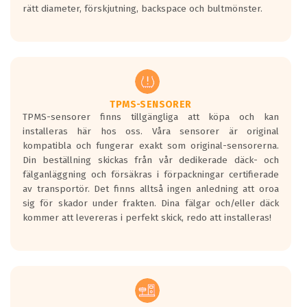
rätt diameter, förskjutning, backspace och bultmönster.
ett tyst däck.
Ett däck med tre svarta vågor uppnår de
europeiska kraven som finns i dagsläget,
men är inte längre tillåtna enligt nya
regelverket som introduceras år 2016.
Ett däck med två svarta vågor är redan
godkända för år 2016 nya regelverk.
TPMS-SENSORER
TPMS-sensorer finns tillgängliga att köpa och kan
Ett däck med en svart våg kommer vara
installeras här hos oss. Våra sensorer är original
minst tre decibel tystare än det
kompatibla och fungerar exakt som original-sensorerna.
regelverk som börjar gälla 2016.
Din beställning skickas från vår dedikerade däck- och
fälganläggning och försäkras i förpackningar certifierade
av transportör. Det finns alltså ingen anledning att oroa
sig för skador under frakten. Dina fälgar och/eller däck
kommer att levereras i perfekt skick, redo att installeras!