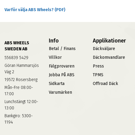
Varför välja ABS Wheels? (PDF)
Info
Applikationer
ABS WHEELS
Betal / Finans
Däckväljare
SWEDEN AB
Villkor
Däckomvandlare
556839 5429
Göran Hammarsjös
Fälgprovaren
Press
Väg 2
Jobba På ABS
TPMS
19572 Rosersberg
Sidkarta
Offroad Däck
Mån-Fre 08:00-
Varumärken
17:00
Lunchstängt 12:00-
13:00
Bankgiro: 5300-
1194