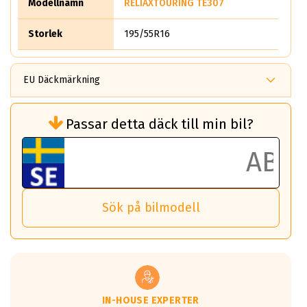
Modellnamn
RELIAXTOURING TE307
Storlek
195/55R16
EU Däckmärkning
Rullmotstånd (Som har en inverkan på
Passar detta däck till min bil?
bränsleförbrukningen)
Det ska vara en betygsskala från klass A
till G för rullmotstånd.
Ett klass A däck kommer ha 6,5% bättre
bränsleförbrukning än ett klass G däck.
Det betyder att om man kör 10,000 km,
Sök på bilmodell
så sparar man 50 liter bränsle med ett
klass A däck gentemot ett klass G däck.
Detta är genomsnittet; beroende på väg
underlaget, vilken rutt du kör, samt
vilken körstil du använder.
Våtgrepp egenskaper:
IN-HOUSE EXPERTER