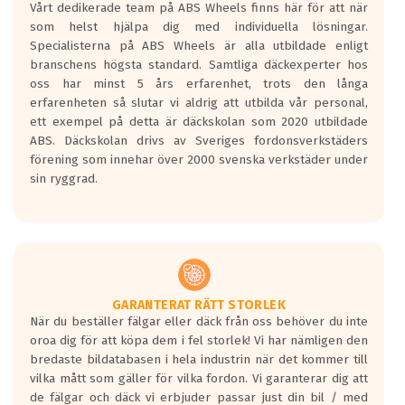
Vårt dedikerade team på ABS Wheels finns här för att när
Betygsskalan är satt A till F. Där A påvisar
som helst hjälpa dig med individuella lösningar.
den kortaste bromssträckan och F är den
Specialisterna på ABS Wheels är alla utbildade enligt
längsta.
branschens högsta standard. Samtliga däckexperter hos
Inga D eller G betyg delas ut för
oss har minst 5 års erfarenhet, trots den långa
personbilar och lätta lastbilar.
erfarenheten så slutar vi aldrig att utbilda vår personal,
Betyget sätts efter ett test där däcken
ett exempel på detta är däckskolan som 2020 utbildade
skall bromsa in på en väg där det ligger
ABS. Däckskolan drivs av Sveriges fordonsverkstäders
0.5-1.5 mm vatten.
förening som innehar över 2000 svenska verkstäder under
I 80km/h kommer skillnaden på
sin ryggrad.
bromssträckan vara fyra billängder( ca
18meter) mellan däck med betyg A
gentemot F.
Bullernivån:
Vid körning i över 50km/h brukar
rullmotståndets ljud överträffa
GARANTERAT RÄTT STORLEK
När du beställer fälgar eller däck från oss behöver du inte
motorljudet.
oroa dig för att köpa dem i fel storlek! Vi har nämligen den
På däckmärkningen kommer det finnas
bredaste bildatabasen i hela industrin när det kommer till
en symbol av ett däck med vågar. Hög
vilka mått som gäller för vilka fordon. Vi garanterar dig att
bullernivå markeras med svarta vågor
de fälgar och däck vi erbjuder passar just din bil / med
medans de vita vågorna påvisar om det är