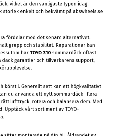
k, vilket är den vanligaste typen idag.
äck storlek enkelt och bekvämt på abswheels.se
a fördelar med det senare alternativet.
lt grepp och stabilitet. Reparationer kan
Dessutom har
TOYO 310
sommardäck oftast
a däck garantier och tillverkarens support,
körupplevelse.
h körstil. Generellt sett kan ett högkvalitativt
g kan du använda ett nytt sommardäck i flera
a rätt lufttryck, rotera och balansera dem. Med
gd. Upptäck vårt sortiment av TOYO-
a.
 sitter monterade på din bil. Åldrandet av