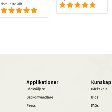
dom löste allt.
Applikationer
Kunskap
Däckväljare
Däckskola
Däckomvandlare
Blog
Press
FAQs