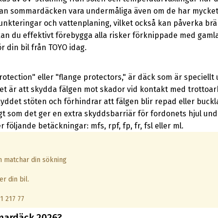
kan sommardäcken vara undermåliga även om de har mycket
unkteringar och vattenplaning, vilket också kan påverka brä
kan du effektivt förebygga alla risker förknippade med gamla
 din bil från TOYO idag.
otection" eller "flange protectors," är däck som är speciel
et är att skydda fälgen mot skador vid kontakt med trottoa
ddet stöten och förhindrar att fälgen blir repad eller bucklad
t som det ger en extra skyddsbarriär för fordonets hjul un
följande betäckningar: mfs, rpf, fp, fr, fsl eller ml.
om matchar din sökning
r din bil.
1 217 77
mardäck 2026?