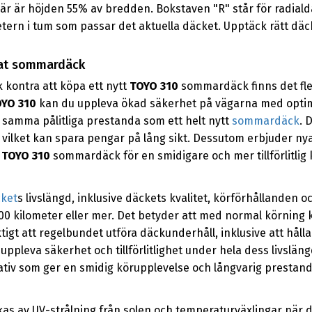
r är höjden 55% av bredden. Bokstaven "R" står för radialdäc
ametern i tum som passar det aktuella däcket. Upptäck rätt d
agat sommardäck
 kontra att köpa ett nytt
TOYO 310
sommardäck finns det fler
YO 310
kan du uppleva ökad säkerhet på vägarna med optima
ra samma pålitliga prestanda som ett helt nytt
sommardäck
. 
, vilket kan spara pengar på lång sikt. Dessutom erbjuder ny
t
TOYO 310
sommardäck för en smidigare och mer tillförlitlig 
ket
s livslängd, inklusive däckets kvalitet, körförhållanden oc
0 000 kilometer eller mer. Det betyder att med normal körnin
ktigt att regelbundet utföra däckunderhåll, inklusive att håll
ppleva säkerhet och tillförlitlighet under hela dess livslän
nativ som ger en smidig körupplevelse och långvarig prestand
as av UV-strålning från solen och temperaturväxlingar när de