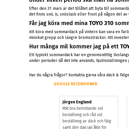
Efter den 31 mars är det tillåtet att byta till somma
det finns snö, is, snöslask eller frost på någon del a
Får jag köra med mina
TOYO 310
somm
Att köra med sommardäck på vintern kan vara en farli
minskat grepp och längre bromssträckor. Att investera
Hur många mil kommer jag på ett
TO
Ett typiskt sommardäck har en genomsnittlig livslängd
under perioder då det inte används, hjulinställninge
Har du några frågor? kontakta gärna våra däck & fälg
GOOGLE RECENSIONER
ger Hamberg
Jörgen Englund
vik butiken under
Mkt bra bemötande vid
säsongen. väldigt liten
beställning och råd vid
dmottagning men väldigt
beställning av däck och fälg
 service, dock väldigt
samt den dag jag åkte för