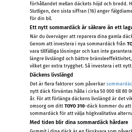
förhållandet mellan däckets höjd och bredd. Hä
Slutligen, den sista siffran (16) anger fälgdi
för din bil.
Ett nytt sommardäck är säkrare än ett l
När du överväger att reparera dina gamla däck
Genom att investera i nya sommardäck från
TO
vara tillfälliga lösningar och kan inte garante
längre livslängd och bättre bränsleeffektivitet
vilket ger extra trygghet. Så investera i ett nyt
Däckens livslängd
Det är flera faktorer som påverkar
sommardäc
nytt däck förväntas hålla i cirka 50 000 till 8
år. För att förlänga däckens livslängd är det vi
omsorg om ditt
TOYO 310
-däck kommer du att u
sommardäck för att välja högkvalitativa alter
Med tiden blir dina sommardäck hårdare
Gummit i dina däck är en färskvara som påverk