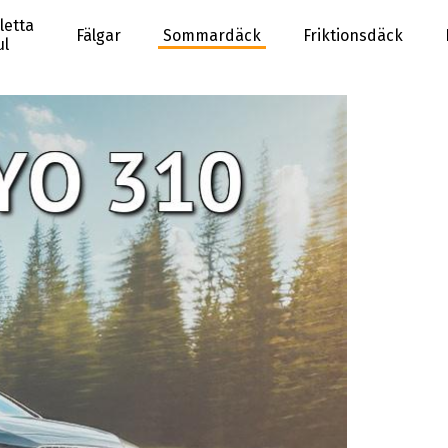
etta
Fälgar
Sommardäck
Friktionsdäck
ul