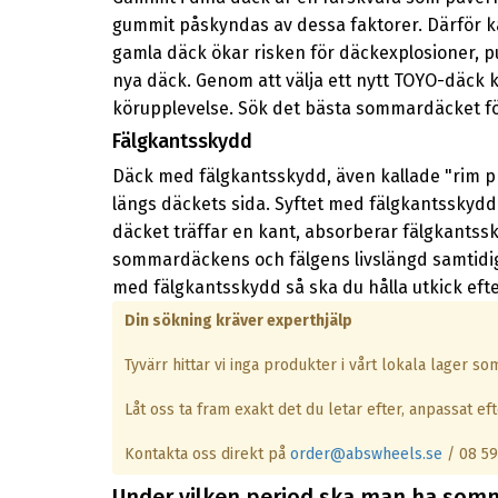
gummit påskyndas av dessa faktorer. Därför 
gamla däck ökar risken för däckexplosioner, p
nya däck. Genom att välja ett nytt TOYO-däck 
körupplevelse. Sök det bästa sommardäcket för
Fälgkantsskydd
Däck med fälgkantsskydd, även kallade "rim pr
längs däckets sida. Syftet med fälgkantsskydd
däcket träffar en kant, absorberar fälgkantssky
sommardäckens och fälgens livslängd samtidig
med fälgkantsskydd så ska du hålla utkick efter 
Din sökning kräver experthjälp
Tyvärr hittar vi inga produkter i vårt lokala lager s
Låt oss ta fram exakt det du letar efter, anpassat efte
Kontakta oss direkt på
order@abswheels.se
/ 08 59
Under vilken period ska man ha som