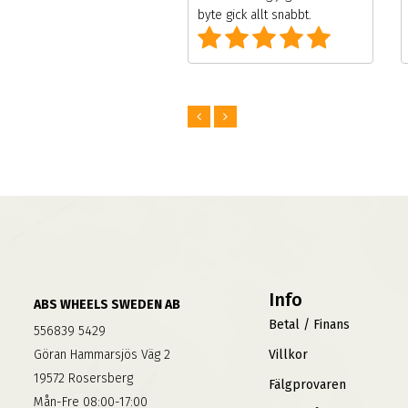
ulärt under högsäsong
byte gick allt snabbt.
 alla andra däck/fälg
etag.
Info
ABS WHEELS SWEDEN AB
Betal / Finans
556839 5429
Göran Hammarsjös Väg 2
Villkor
19572 Rosersberg
Fälgprovaren
Mån-Fre 08:00-17:00