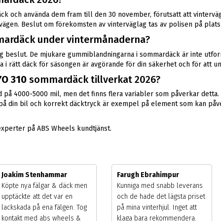
rdäck och använda dem fram till den 30 november, förutsatt att vinterv
v vägen. Beslut om förekomsten av vinterväglag tas av polisen på plats
ardäck under vintermånaderna?
g beslut. De mjukare gummiblandningarna i sommardäck är inte utformad
 i rätt däck för säsongen är avgörande för din säkerhet och för att un
YO 310
sommardäck tillverkat 2026?
 på 4000-5000 mil, men det finns flera variabler som påverkar detta. 
n på din bil och korrekt däcktryck är exempel på element som kan påve
experter på ABS Wheels kundtjänst.
Joakim Stenhammar
Farugh Ebrahimpur
Köpte nya fälgar & däck men
Kunniga med snabb leverans
upptäckte att det var en
och de hade det lägsta priset
lackskada på ena fälgen. Tog
på mina vinterhjul. Inget att
kontakt med abs wheels &
klaga bara rekommendera.