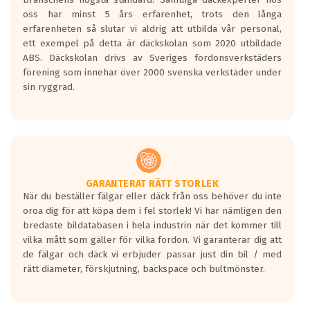
Inga D eller G betyg delas ut för
oss har minst 5 års erfarenhet, trots den långa
personbilar och lätta lastbilar.
erfarenheten så slutar vi aldrig att utbilda vår personal,
Betyget sätts efter ett test där däcken
ett exempel på detta är däckskolan som 2020 utbildade
skall bromsa in på en väg där det ligger
ABS. Däckskolan drivs av Sveriges fordonsverkstäders
0.5-1.5 mm vatten.
förening som innehar över 2000 svenska verkstäder under
I 80km/h kommer skillnaden på
sin ryggrad.
bromssträckan vara fyra billängder( ca
18meter) mellan däck med betyg A
gentemot F.
Bullernivån:
Vid körning i över 50km/h brukar
rullmotståndets ljud överträffa
GARANTERAT RÄTT STORLEK
När du beställer fälgar eller däck från oss behöver du inte
motorljudet.
oroa dig för att köpa dem i fel storlek! Vi har nämligen den
På däckmärkningen kommer det finnas
bredaste bildatabasen i hela industrin när det kommer till
en symbol av ett däck med vågar. Hög
vilka mått som gäller för vilka fordon. Vi garanterar dig att
bullernivå markeras med svarta vågor
de fälgar och däck vi erbjuder passar just din bil / med
medans de vita vågorna påvisar om det är
rätt diameter, förskjutning, backspace och bultmönster.
ett tyst däck.
Ett däck med tre svarta vågor uppnår de
europeiska kraven som finns i dagsläget,