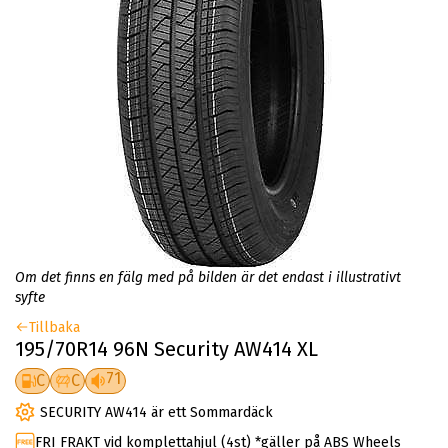
Om det finns en fälg med på bilden är det endast i illustrativt
syfte
Tillbaka
195/70R14 96N Security AW414 XL
71
C
C
SECURITY AW414 är ett Sommardäck
FRI FRAKT vid komplettahjul (4st) *gäller på ABS Wheels