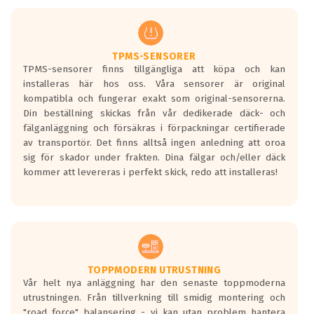
men är inte längre tillåtna enligt nya
regelverket som introduceras år 2016.
Ett däck med två svarta vågor är redan
godkända för år 2016 nya regelverk.
TPMS-SENSORER
TPMS-sensorer finns tillgängliga att köpa och kan
Ett däck med en svart våg kommer vara
installeras här hos oss. Våra sensorer är original
minst tre decibel tystare än det
kompatibla och fungerar exakt som original-sensorerna.
regelverk som börjar gälla 2016.
Din beställning skickas från vår dedikerade däck- och
fälganläggning och försäkras i förpackningar certifierade
av transportör. Det finns alltså ingen anledning att oroa
sig för skador under frakten. Dina fälgar och/eller däck
kommer att levereras i perfekt skick, redo att installeras!
TOPPMODERN UTRUSTNING
Vår helt nya anläggning har den senaste toppmoderna
utrustningen. Från tillverkning till smidig montering och
"road force" balansering - vi kan utan problem hantera