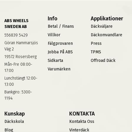
Info
Applikationer
ABS WHEELS
Betal / Finans
Däckväljare
SWEDEN AB
Villkor
Däckomvandlare
556839 5429
Göran Hammarsjös
Fälgprovaren
Press
Väg 2
Jobba På ABS
TPMS
19572 Rosersberg
Sidkarta
Offroad Däck
Mån-Fre 08:00-
Varumärken
17:00
Lunchstängt 12:00-
13:00
Bankgiro: 5300-
1194
Kunskap
KONTAKTA
Däckskola
Kontakta Oss
Blog
Vinterdäck