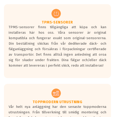
men är inte längre tillåtna enligt nya
regelverket som introduceras år 2016.
Ett däck med två svarta vågor är redan
godkända för år 2016 nya regelverk.
TPMS-SENSORER
TPMS-sensorer finns tillgängliga att köpa och kan
Ett däck med en svart våg kommer vara
installeras här hos oss. Våra sensorer är original
minst tre decibel tystare än det
kompatibla och fungerar exakt som original-sensorerna.
regelverk som börjar gälla 2016.
Din beställning skickas från vår dedikerade däck- och
fälganläggning och försäkras i förpackningar certifierade
av transportör. Det finns alltså ingen anledning att oroa
sig för skador under frakten. Dina fälgar och/eller däck
kommer att levereras i perfekt skick, redo att installeras!
TOPPMODERN UTRUSTNING
Vår helt nya anläggning har den senaste toppmoderna
utrustningen. Från tillverkning till smidig montering och