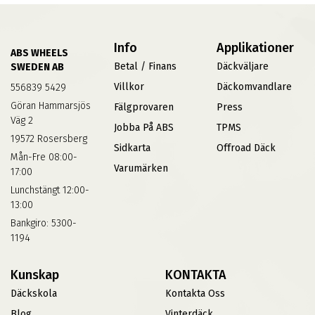
Info
Applikationer
ABS WHEELS
Betal / Finans
Däckväljare
SWEDEN AB
Villkor
Däckomvandlare
556839 5429
Göran Hammarsjös
Fälgprovaren
Press
Väg 2
Jobba På ABS
TPMS
19572 Rosersberg
Sidkarta
Offroad Däck
Mån-Fre 08:00-
Varumärken
17:00
Lunchstängt 12:00-
13:00
Bankgiro: 5300-
1194
Kunskap
KONTAKTA
Däckskola
Kontakta Oss
Blog
Vinterdäck