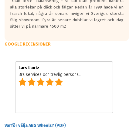
"road force" balansering - vi kan utan problem hantera
alla storlekar på däck och fälgar. Redan år 1999 hade vi en
fräsch lokal, några år senare inviger vi Sveriges största
fälg-showroom. Fyra år senare dubblar vi lagret och idag
sitter vi på närmare 4500 m2
GOOGLE RECENSIONER
Lars Lantz
Bra services och trevlig personal.
Varför välja ABS Wheels? (PDF)