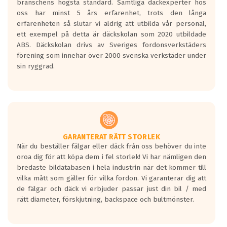
branschens högsta standard. Samtliga däckexperter hos
Inga D eller G betyg delas ut för
oss har minst 5 års erfarenhet, trots den långa
personbilar och lätta lastbilar.
erfarenheten så slutar vi aldrig att utbilda vår personal,
Betyget sätts efter ett test där däcken
ett exempel på detta är däckskolan som 2020 utbildade
skall bromsa in på en väg där det ligger
ABS. Däckskolan drivs av Sveriges fordonsverkstäders
0.5-1.5 mm vatten.
förening som innehar över 2000 svenska verkstäder under
I 80km/h kommer skillnaden på
sin ryggrad.
bromssträckan vara fyra billängder( ca
18meter) mellan däck med betyg A
gentemot F.
Bullernivån:
Vid körning i över 50km/h brukar
rullmotståndets ljud överträffa
GARANTERAT RÄTT STORLEK
När du beställer fälgar eller däck från oss behöver du inte
motorljudet.
oroa dig för att köpa dem i fel storlek! Vi har nämligen den
På däckmärkningen kommer det finnas
bredaste bildatabasen i hela industrin när det kommer till
en symbol av ett däck med vågar. Hög
vilka mått som gäller för vilka fordon. Vi garanterar dig att
bullernivå markeras med svarta vågor
de fälgar och däck vi erbjuder passar just din bil / med
medans de vita vågorna påvisar om det är
rätt diameter, förskjutning, backspace och bultmönster.
ett tyst däck.
Ett däck med tre svarta vågor uppnår de
europeiska kraven som finns i dagsläget,