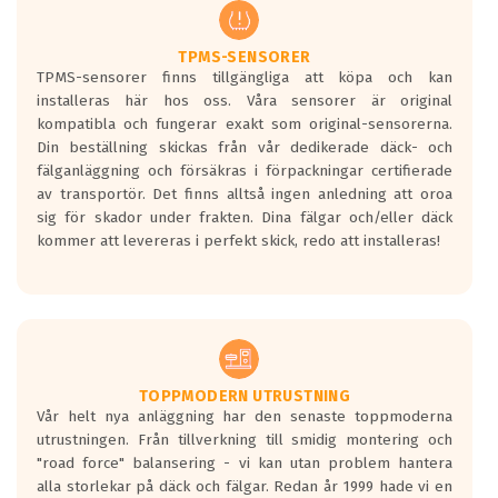
regelverket som introduceras år 2016.
Ett däck med två svarta vågor är redan
godkända för år 2016 nya regelverk.
TPMS-SENSORER
TPMS-sensorer finns tillgängliga att köpa och kan
Ett däck med en svart våg kommer vara
installeras här hos oss. Våra sensorer är original
minst tre decibel tystare än det
kompatibla och fungerar exakt som original-sensorerna.
regelverk som börjar gälla 2016.
Din beställning skickas från vår dedikerade däck- och
fälganläggning och försäkras i förpackningar certifierade
av transportör. Det finns alltså ingen anledning att oroa
sig för skador under frakten. Dina fälgar och/eller däck
kommer att levereras i perfekt skick, redo att installeras!
TOPPMODERN UTRUSTNING
Vår helt nya anläggning har den senaste toppmoderna
utrustningen. Från tillverkning till smidig montering och
"road force" balansering - vi kan utan problem hantera
alla storlekar på däck och fälgar. Redan år 1999 hade vi en