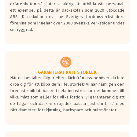
personbilar och lätta lastbilar.
erfarenheten så slutar vi aldrig att utbilda vår personal,
Betyget sätts efter ett test där däcken
ett exempel på detta är däckskolan som 2020 utbildade
skall bromsa in på en väg där det ligger
ABS. Däckskolan drivs av Sveriges fordonsverkstäders
0.5-1.5 mm vatten.
förening som innehar över 2000 svenska verkstäder under
I 80km/h kommer skillnaden på
sin ryggrad.
bromssträckan vara fyra billängder( ca
18meter) mellan däck med betyg A
gentemot F.
Bullernivån:
Vid körning i över 50km/h brukar
rullmotståndets ljud överträffa
GARANTERAT RÄTT STORLEK
När du beställer fälgar eller däck från oss behöver du inte
motorljudet.
oroa dig för att köpa dem i fel storlek! Vi har nämligen den
På däckmärkningen kommer det finnas
bredaste bildatabasen i hela industrin när det kommer till
en symbol av ett däck med vågar. Hög
vilka mått som gäller för vilka fordon. Vi garanterar dig att
bullernivå markeras med svarta vågor
de fälgar och däck vi erbjuder passar just din bil / med
medans de vita vågorna påvisar om det är
rätt diameter, förskjutning, backspace och bultmönster.
ett tyst däck.
Ett däck med tre svarta vågor uppnår de
europeiska kraven som finns i dagsläget,
men är inte längre tillåtna enligt nya