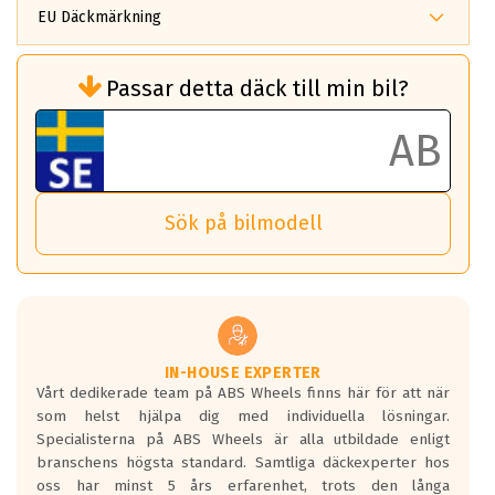
EU Däckmärkning
Rullmotstånd (Som har en inverkan på
Passar detta däck till min bil?
bränsleförbrukningen)
Det ska vara en betygsskala från klass A
till G för rullmotstånd.
Ett klass A däck kommer ha 6,5% bättre
bränsleförbrukning än ett klass G däck.
Det betyder att om man kör 10,000 km,
Sök på bilmodell
så sparar man 50 liter bränsle med ett
klass A däck gentemot ett klass G däck.
Detta är genomsnittet; beroende på väg
underlaget, vilken rutt du kör, samt
vilken körstil du använder.
Våtgrepp egenskaper:
IN-HOUSE EXPERTER
Vårt dedikerade team på ABS Wheels finns här för att när
Betygsskalan är satt A till F. Där A påvisar
som helst hjälpa dig med individuella lösningar.
den kortaste bromssträckan och F är den
Specialisterna på ABS Wheels är alla utbildade enligt
längsta.
branschens högsta standard. Samtliga däckexperter hos
Inga D eller G betyg delas ut för
oss har minst 5 års erfarenhet, trots den långa