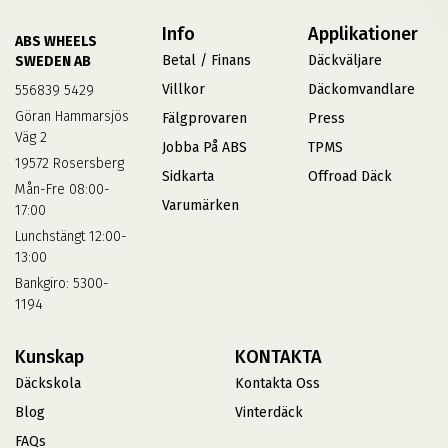
Info
Applikationer
ABS WHEELS
Betal / Finans
Däckväljare
SWEDEN AB
Villkor
Däckomvandlare
556839 5429
Göran Hammarsjös
Fälgprovaren
Press
Väg 2
Jobba På ABS
TPMS
19572 Rosersberg
Sidkarta
Offroad Däck
Mån-Fre 08:00-
Varumärken
17:00
Lunchstängt 12:00-
13:00
Bankgiro: 5300-
1194
Kunskap
KONTAKTA
Däckskola
Kontakta Oss
Blog
Vinterdäck
FAQs