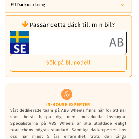
EU Däckmärkning
Rullmotstånd (Som har en inverkan på
Passar detta däck till min bil?
bränsleförbrukningen)
Det ska vara en betygsskala från klass A
till G för rullmotstånd.
Ett klass A däck kommer ha 6,5% bättre
bränsleförbrukning än ett klass G däck.
Det betyder att om man kör 10,000 km,
Sök på bilmodell
så sparar man 50 liter bränsle med ett
klass A däck gentemot ett klass G däck.
Detta är genomsnittet; beroende på väg
underlaget, vilken rutt du kör, samt
vilken körstil du använder.
Våtgrepp egenskaper:
IN-HOUSE EXPERTER
Vårt dedikerade team på ABS Wheels finns här för att när
Betygsskalan är satt A till F. Där A påvisar
som helst hjälpa dig med individuella lösningar.
den kortaste bromssträckan och F är den
Specialisterna på ABS Wheels är alla utbildade enligt
längsta.
branschens högsta standard. Samtliga däckexperter hos
Inga D eller G betyg delas ut för
oss har minst 5 års erfarenhet, trots den långa