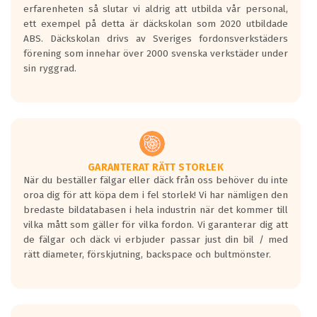
personbilar och lätta lastbilar.
erfarenheten så slutar vi aldrig att utbilda vår personal,
Betyget sätts efter ett test där däcken
ett exempel på detta är däckskolan som 2020 utbildade
skall bromsa in på en väg där det ligger
ABS. Däckskolan drivs av Sveriges fordonsverkstäders
0.5-1.5 mm vatten.
förening som innehar över 2000 svenska verkstäder under
I 80km/h kommer skillnaden på
sin ryggrad.
bromssträckan vara fyra billängder( ca
18meter) mellan däck med betyg A
gentemot F.
Bullernivån:
Vid körning i över 50km/h brukar
rullmotståndets ljud överträffa
GARANTERAT RÄTT STORLEK
När du beställer fälgar eller däck från oss behöver du inte
motorljudet.
oroa dig för att köpa dem i fel storlek! Vi har nämligen den
På däckmärkningen kommer det finnas
bredaste bildatabasen i hela industrin när det kommer till
en symbol av ett däck med vågar. Hög
vilka mått som gäller för vilka fordon. Vi garanterar dig att
bullernivå markeras med svarta vågor
de fälgar och däck vi erbjuder passar just din bil / med
medans de vita vågorna påvisar om det är
rätt diameter, förskjutning, backspace och bultmönster.
ett tyst däck.
Ett däck med tre svarta vågor uppnår de
europeiska kraven som finns i dagsläget,
men är inte längre tillåtna enligt nya