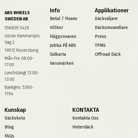
Info
Applikationer
ABS WHEELS
Betal / Finans
Däckväljare
SWEDEN AB
Villkor
Däckomvandlare
556839 5429
Göran Hammarsjös
Fälgprovaren
Press
Väg 2
Jobba På ABS
TPMS
19572 Rosersberg
Sidkarta
Offroad Däck
Mån-Fre 08:00-
Varumärken
17:00
Lunchstängt 12:00-
13:00
Bankgiro: 5300-
1194
Kunskap
KONTAKTA
Däckskola
Kontakta Oss
Blog
Vinterdäck
FAQs