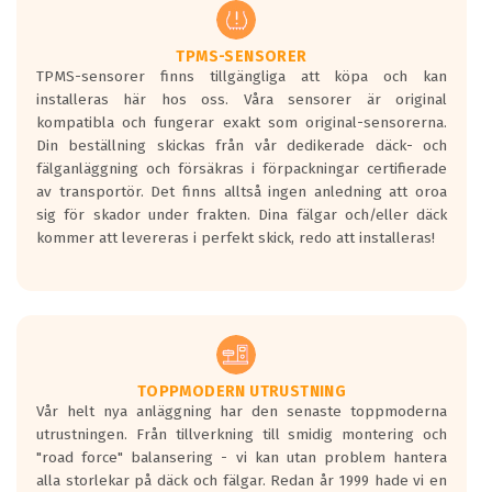
regelverket som introduceras år 2016.
Ett däck med två svarta vågor är redan
godkända för år 2016 nya regelverk.
TPMS-SENSORER
TPMS-sensorer finns tillgängliga att köpa och kan
Ett däck med en svart våg kommer vara
installeras här hos oss. Våra sensorer är original
minst tre decibel tystare än det
kompatibla och fungerar exakt som original-sensorerna.
regelverk som börjar gälla 2016.
Din beställning skickas från vår dedikerade däck- och
fälganläggning och försäkras i förpackningar certifierade
av transportör. Det finns alltså ingen anledning att oroa
sig för skador under frakten. Dina fälgar och/eller däck
kommer att levereras i perfekt skick, redo att installeras!
TOPPMODERN UTRUSTNING
Vår helt nya anläggning har den senaste toppmoderna
utrustningen. Från tillverkning till smidig montering och
"road force" balansering - vi kan utan problem hantera
alla storlekar på däck och fälgar. Redan år 1999 hade vi en