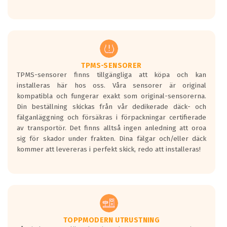
Ett däck med tre svarta vågor uppnår de
europeiska kraven som finns i dagsläget,
men är inte längre tillåtna enligt nya
regelverket som introduceras år 2016.
Ett däck med två svarta vågor är redan
godkända för år 2016 nya regelverk.
TPMS-SENSORER
TPMS-sensorer finns tillgängliga att köpa och kan
Ett däck med en svart våg kommer vara
installeras här hos oss. Våra sensorer är original
minst tre decibel tystare än det
kompatibla och fungerar exakt som original-sensorerna.
regelverk som börjar gälla 2016.
Din beställning skickas från vår dedikerade däck- och
fälganläggning och försäkras i förpackningar certifierade
av transportör. Det finns alltså ingen anledning att oroa
sig för skador under frakten. Dina fälgar och/eller däck
kommer att levereras i perfekt skick, redo att installeras!
TOPPMODERN UTRUSTNING