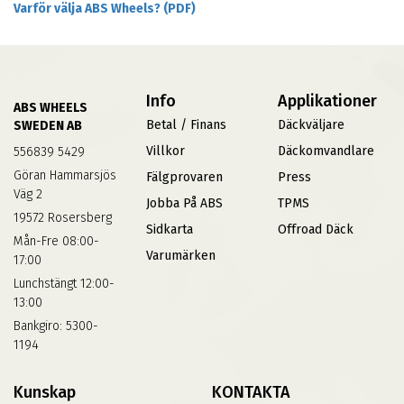
Varför välja ABS Wheels? (PDF)
Info
Applikationer
ABS WHEELS
Betal / Finans
Däckväljare
SWEDEN AB
Villkor
Däckomvandlare
556839 5429
Göran Hammarsjös
Fälgprovaren
Press
Väg 2
Jobba På ABS
TPMS
19572 Rosersberg
Sidkarta
Offroad Däck
Mån-Fre 08:00-
Varumärken
17:00
Lunchstängt 12:00-
13:00
Bankgiro: 5300-
1194
Kunskap
KONTAKTA