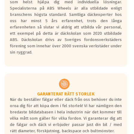
som helst hjälpa dig med individuella lösningar.
den kortaste bromssträckan och F är den
Specialisterna på ABS Wheels är alla utbildade enligt
längsta.
branschens högsta standard. Samtliga däckexperter hos
Inga D eller G betyg delas ut för
oss har minst 5 års erfarenhet, trots den långa
personbilar och lätta lastbilar.
erfarenheten så slutar vi aldrig att utbilda vår personal,
Betyget sätts efter ett test där däcken
ett exempel på detta är däckskolan som 2020 utbildade
skall bromsa in på en väg där det ligger
ABS. Däckskolan drivs av Sveriges fordonsverkstäders
0.5-1.5 mm vatten.
förening som innehar över 2000 svenska verkstäder under
I 80km/h kommer skillnaden på
sin ryggrad.
bromssträckan vara fyra billängder( ca
18meter) mellan däck med betyg A
gentemot F.
Bullernivån:
Vid körning i över 50km/h brukar
rullmotståndets ljud överträffa
GARANTERAT RÄTT STORLEK
När du beställer fälgar eller däck från oss behöver du inte
motorljudet.
oroa dig för att köpa dem i fel storlek! Vi har nämligen den
På däckmärkningen kommer det finnas
bredaste bildatabasen i hela industrin när det kommer till
en symbol av ett däck med vågar. Hög
vilka mått som gäller för vilka fordon. Vi garanterar dig att
bullernivå markeras med svarta vågor
de fälgar och däck vi erbjuder passar just din bil / med
medans de vita vågorna påvisar om det är
rätt diameter, förskjutning, backspace och bultmönster.
ett tyst däck.