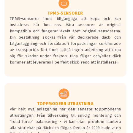
regelverket som introduceras år 2016.
Ett däck med två svarta vågor är redan
godkända för år 2016 nya regelverk.
TPMS-SENSORER
TPMS-sensorer finns tillgängliga att köpa och kan
Ett däck med en svart våg kommer vara
installeras här hos oss. Våra sensorer är original
minst tre decibel tystare än det
kompatibla och fungerar exakt som original-sensorerna.
regelverk som börjar gälla 2016.
Din beställning skickas från vår dedikerade däck- och
fälganläggning och försäkras i förpackningar certifierade
av transportör. Det finns alltså ingen anledning att oroa
sig för skador under frakten. Dina fälgar och/eller däck
kommer att levereras i perfekt skick, redo att installeras!
TOPPMODERN UTRUSTNING
Vår helt nya anläggning har den senaste toppmoderna
utrustningen. Från tillverkning till smidig montering och
"road force" balansering - vi kan utan problem hantera
alla storlekar på däck och fälgar. Redan år 1999 hade vi en