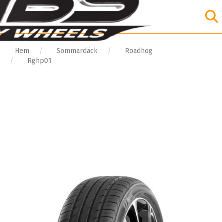
Hem
Sommardäck
Roadhog
Rghp01