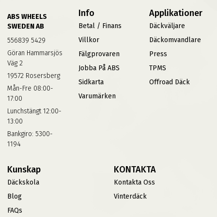
Info
Applikationer
ABS WHEELS
Betal / Finans
Däckväljare
SWEDEN AB
Villkor
Däckomvandlare
556839 5429
Göran Hammarsjös
Fälgprovaren
Press
Väg 2
Jobba På ABS
TPMS
19572 Rosersberg
Sidkarta
Offroad Däck
Mån-Fre 08:00-
Varumärken
17:00
Lunchstängt 12:00-
13:00
Bankgiro: 5300-
1194
Kunskap
KONTAKTA
Däckskola
Kontakta Oss
Blog
Vinterdäck
FAQs