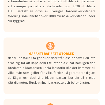
erfarenheten så slutar vi aldrig att utbilda vår personal,
Betyget sätts efter ett test där däcken
ett exempel på detta är däckskolan som 2020 utbildade
skall bromsa in på en väg där det ligger
ABS. Däckskolan drivs av Sveriges fordonsverkstäders
0.5-1.5 mm vatten.
förening som innehar över 2000 svenska verkstäder under
I 80km/h kommer skillnaden på
sin ryggrad.
bromssträckan vara fyra billängder( ca
18meter) mellan däck med betyg A
gentemot F.
Bullernivån:
Vid körning i över 50km/h brukar
rullmotståndets ljud överträffa
GARANTERAT RÄTT STORLEK
När du beställer fälgar eller däck från oss behöver du inte
motorljudet.
oroa dig för att köpa dem i fel storlek! Vi har nämligen den
På däckmärkningen kommer det finnas
bredaste bildatabasen i hela industrin när det kommer till
en symbol av ett däck med vågar. Hög
vilka mått som gäller för vilka fordon. Vi garanterar dig att
bullernivå markeras med svarta vågor
de fälgar och däck vi erbjuder passar just din bil / med
medans de vita vågorna påvisar om det är
rätt diameter, förskjutning, backspace och bultmönster.
ett tyst däck.
Ett däck med tre svarta vågor uppnår de
europeiska kraven som finns i dagsläget,
men är inte längre tillåtna enligt nya