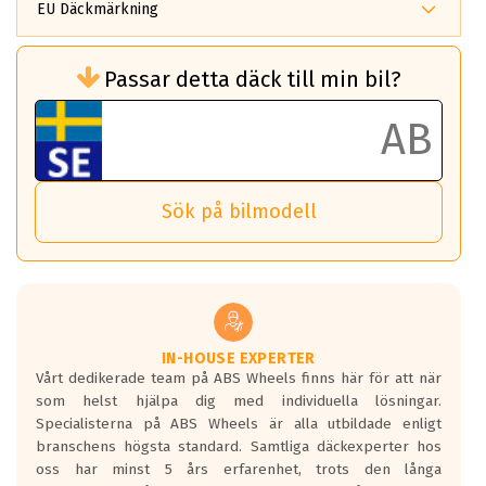
EU Däckmärkning
Rullmotstånd (Som har en inverkan på
Passar detta däck till min bil?
bränsleförbrukningen)
Det ska vara en betygsskala från klass A
till G för rullmotstånd.
Ett klass A däck kommer ha 6,5% bättre
bränsleförbrukning än ett klass G däck.
Det betyder att om man kör 10,000 km,
Sök på bilmodell
så sparar man 50 liter bränsle med ett
klass A däck gentemot ett klass G däck.
Detta är genomsnittet; beroende på väg
underlaget, vilken rutt du kör, samt
vilken körstil du använder.
Våtgrepp egenskaper:
IN-HOUSE EXPERTER
Vårt dedikerade team på ABS Wheels finns här för att när
Betygsskalan är satt A till F. Där A påvisar
som helst hjälpa dig med individuella lösningar.
den kortaste bromssträckan och F är den
Specialisterna på ABS Wheels är alla utbildade enligt
längsta.
branschens högsta standard. Samtliga däckexperter hos
Inga D eller G betyg delas ut för
oss har minst 5 års erfarenhet, trots den långa
personbilar och lätta lastbilar.