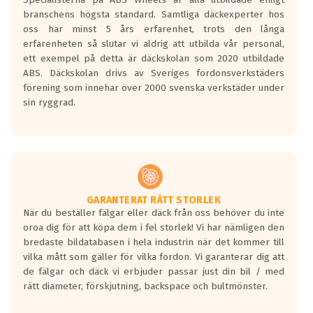
längsta.
branschens högsta standard. Samtliga däckexperter hos
Inga D eller G betyg delas ut för
oss har minst 5 års erfarenhet, trots den långa
personbilar och lätta lastbilar.
erfarenheten så slutar vi aldrig att utbilda vår personal,
Betyget sätts efter ett test där däcken
ett exempel på detta är däckskolan som 2020 utbildade
skall bromsa in på en väg där det ligger
ABS. Däckskolan drivs av Sveriges fordonsverkstäders
0.5-1.5 mm vatten.
förening som innehar över 2000 svenska verkstäder under
I 80km/h kommer skillnaden på
sin ryggrad.
bromssträckan vara fyra billängder( ca
18meter) mellan däck med betyg A
gentemot F.
Bullernivån:
Vid körning i över 50km/h brukar
rullmotståndets ljud överträffa
GARANTERAT RÄTT STORLEK
När du beställer fälgar eller däck från oss behöver du inte
motorljudet.
oroa dig för att köpa dem i fel storlek! Vi har nämligen den
På däckmärkningen kommer det finnas
bredaste bildatabasen i hela industrin när det kommer till
en symbol av ett däck med vågar. Hög
vilka mått som gäller för vilka fordon. Vi garanterar dig att
bullernivå markeras med svarta vågor
de fälgar och däck vi erbjuder passar just din bil / med
medans de vita vågorna påvisar om det är
rätt diameter, förskjutning, backspace och bultmönster.
ett tyst däck.
Ett däck med tre svarta vågor uppnår de