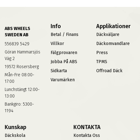
Info
Applikationer
ABS WHEELS
Betal / Finans
Däckväljare
SWEDEN AB
Villkor
Däckomvandlare
556839 5429
Göran Hammarsjös
Fälgprovaren
Press
Väg 2
Jobba På ABS
TPMS
19572 Rosersberg
Sidkarta
Offroad Däck
Mån-Fre 08:00-
Varumärken
17:00
Lunchstängt 12:00-
13:00
Bankgiro: 5300-
1194
Kunskap
KONTAKTA
Däckskola
Kontakta Oss