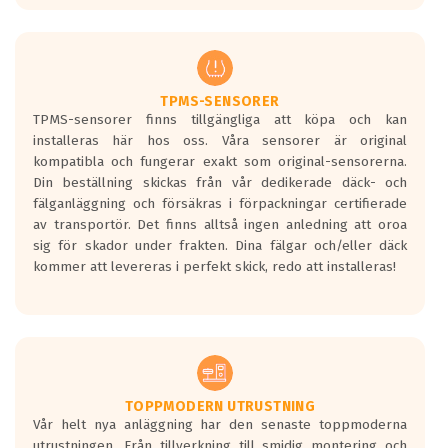
europeiska kraven som finns i dagsläget,
men är inte längre tillåtna enligt nya
regelverket som introduceras år 2016.
Ett däck med två svarta vågor är redan
godkända för år 2016 nya regelverk.
TPMS-SENSORER
TPMS-sensorer finns tillgängliga att köpa och kan
Ett däck med en svart våg kommer vara
installeras här hos oss. Våra sensorer är original
minst tre decibel tystare än det
kompatibla och fungerar exakt som original-sensorerna.
regelverk som börjar gälla 2016.
Din beställning skickas från vår dedikerade däck- och
fälganläggning och försäkras i förpackningar certifierade
av transportör. Det finns alltså ingen anledning att oroa
sig för skador under frakten. Dina fälgar och/eller däck
kommer att levereras i perfekt skick, redo att installeras!
TOPPMODERN UTRUSTNING
Vår helt nya anläggning har den senaste toppmoderna
utrustningen. Från tillverkning till smidig montering och