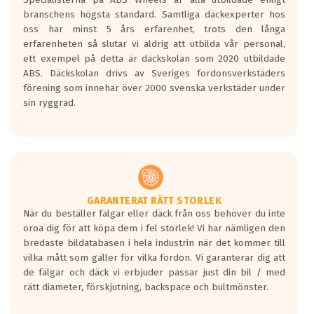
längsta.
branschens högsta standard. Samtliga däckexperter hos
Inga D eller G betyg delas ut för
oss har minst 5 års erfarenhet, trots den långa
personbilar och lätta lastbilar.
erfarenheten så slutar vi aldrig att utbilda vår personal,
Betyget sätts efter ett test där däcken
ett exempel på detta är däckskolan som 2020 utbildade
skall bromsa in på en väg där det ligger
ABS. Däckskolan drivs av Sveriges fordonsverkstäders
0.5-1.5 mm vatten.
förening som innehar över 2000 svenska verkstäder under
I 80km/h kommer skillnaden på
sin ryggrad.
bromssträckan vara fyra billängder( ca
18meter) mellan däck med betyg A
gentemot F.
Bullernivån:
Vid körning i över 50km/h brukar
rullmotståndets ljud överträffa
GARANTERAT RÄTT STORLEK
När du beställer fälgar eller däck från oss behöver du inte
motorljudet.
oroa dig för att köpa dem i fel storlek! Vi har nämligen den
På däckmärkningen kommer det finnas
bredaste bildatabasen i hela industrin när det kommer till
en symbol av ett däck med vågar. Hög
vilka mått som gäller för vilka fordon. Vi garanterar dig att
bullernivå markeras med svarta vågor
de fälgar och däck vi erbjuder passar just din bil / med
medans de vita vågorna påvisar om det är
rätt diameter, förskjutning, backspace och bultmönster.
ett tyst däck.
Ett däck med tre svarta vågor uppnår de