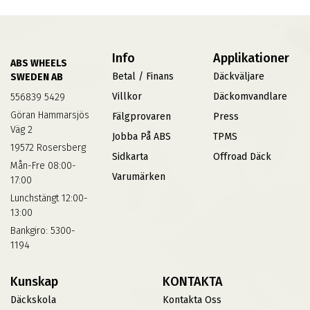
Info
Applikationer
ABS WHEELS
Betal / Finans
Däckväljare
SWEDEN AB
Villkor
Däckomvandlare
556839 5429
Göran Hammarsjös
Fälgprovaren
Press
Väg 2
Jobba På ABS
TPMS
19572 Rosersberg
Sidkarta
Offroad Däck
Mån-Fre 08:00-
Varumärken
17:00
Lunchstängt 12:00-
13:00
Bankgiro: 5300-
1194
Kunskap
KONTAKTA
Däckskola
Kontakta Oss