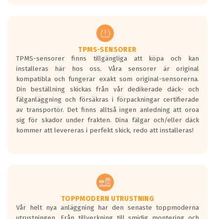
europeiska kraven som finns i dagsläget,
men är inte längre tillåtna enligt nya
regelverket som introduceras år 2016.
Ett däck med två svarta vågor är redan
godkända för år 2016 nya regelverk.
TPMS-SENSORER
TPMS-sensorer finns tillgängliga att köpa och kan
Ett däck med en svart våg kommer vara
installeras här hos oss. Våra sensorer är original
minst tre decibel tystare än det
kompatibla och fungerar exakt som original-sensorerna.
regelverk som börjar gälla 2016.
Din beställning skickas från vår dedikerade däck- och
fälganläggning och försäkras i förpackningar certifierade
av transportör. Det finns alltså ingen anledning att oroa
sig för skador under frakten. Dina fälgar och/eller däck
kommer att levereras i perfekt skick, redo att installeras!
TOPPMODERN UTRUSTNING
Vår helt nya anläggning har den senaste toppmoderna
utrustningen. Från tillverkning till smidig montering och