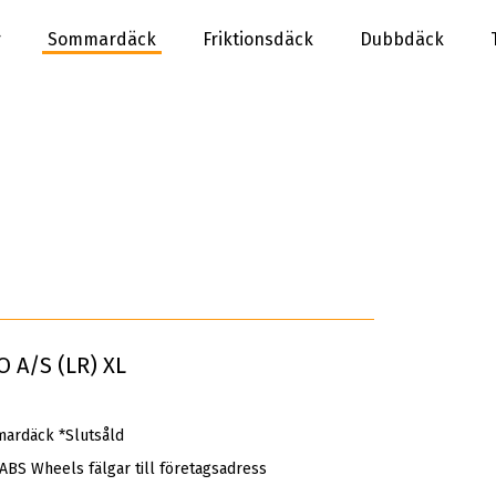
r
Sommardäck
Friktionsdäck
Dubbdäck
O A/S (LR) XL
ardäck *Slutsåld
 ABS Wheels fälgar till företagsadress