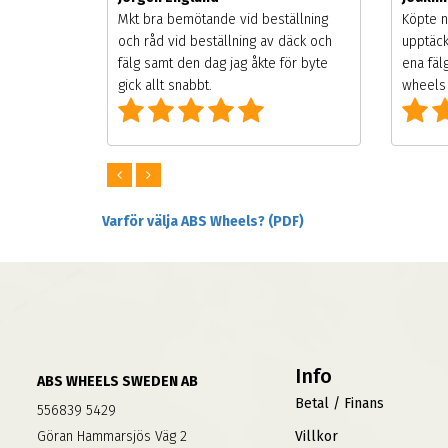
songen.
Mkt bra bemötande vid beställning
Köpte n
g men
och råd vid beställning av däck och
upptäck
digt
fälg samt den dag jag åkte för byte
ena fäl
om alla
gick allt snabbt.
wheels 
Varför välja ABS Wheels? (PDF)
Info
ABS WHEELS SWEDEN AB
Betal / Finans
556839 5429
Göran Hammarsjös Väg 2
Villkor