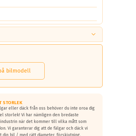
på bilmodell
T STORLEK
lgar eller däck från oss behöver du inte oroa dig
fel storlek! Vi har nämligen den bredaste
 industrin när det kommer till vilka mått som
don. Vi garanterar dig att de fälgar och däck vi
 din bil / med rätt diameter, förskjutning,