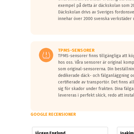
Vid körning i över 50km/h brukar rullmotståndets l
exempel på detta är däckskolan som 20
På däckmärkningen kommer det finnas en symbol a
Däckskolan drivs av Sveriges fordonsv
medans de vita vågorna påvisar om det är ett tyst 
innehar över 2000 svenska verkstäder u
Ett däck med tre svarta vågor uppnår de europeiska
regelverket som introduceras år 2016.
Ett däck med två svarta vågor är redan godkända f
Ett däck med en svart våg kommer vara minst tre d
TPMS-SENSORER
TPMS-sensorer finns tillgängliga att kö
hos oss. Våra sensorer är original kom
som original-sensorerna. Din beställnin
dedikerade däck- och fälganläggning oc
certifierade av transportör. Det finns a
sig för skador under frakten. Dina fälg
levereras i perfekt skick, redo att insta
GOOGLE RECENSIONER
Jörgen Englund
Joaki