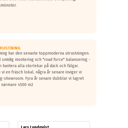
tmönster.
RUSTNING
gning har den senaste toppmoderna utrustningen.
ill smidig montering och "road force" balansering -
 hantera alla storlekar på däck och fälgar.
vi en fräsch lokal, några år senare inviger vi
lg-showroom. Fyra år senare dubblar vi lagret
på närmare 4500 m2
Lars Lundqvist