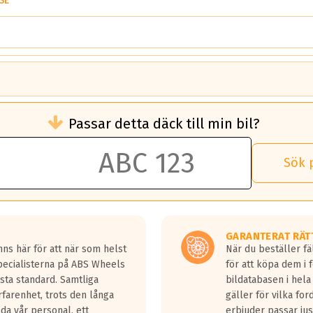
SE
brukningen)
Passar detta däck till min bil?
 rullmotstånd.
brukning än ett klass G däck.
an 50 liter bränsle med ett klass A däck gentemot ett klass G däck.
Sök 
 vilken rutt du kör, samt vilken körstil du använder.
rtaste bromssträckan och F är den längsta.
tta lastbilar.
GARANTERAT RÄT
a in på en väg där det ligger 0.5-1.5 mm vatten.
ns här för att när som helst
När du beställer fä
a fyra billängder( ca 18meter) mellan däck med betyg A gentemot
Specialisterna på ABS Wheels
för att köpa dem i 
sta standard. Samtliga
bildatabasen i hela
rfarenhet, trots den långa
gäller för vilka for
lda vår personal, ett
erbjuder passar just