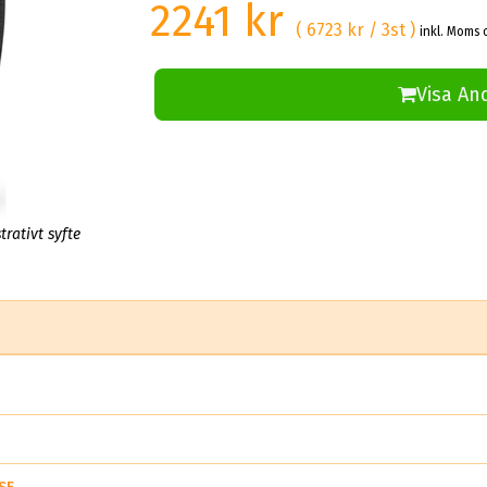
2241 kr
( 6723 kr / 3st )
inkl. Moms 
Visa An
trativt syfte