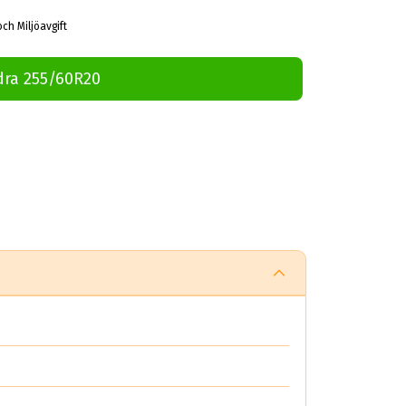
och Miljöavgift
dra 255/60R20