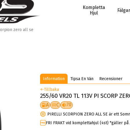
Kompletta
Fälga
Hjul
orpion zero all se
Information
Tipsa En Vän
Recensioner
Tillbaka
255/60 VR20 TL 113V PI SCORP ZER
70
A
C
PIRELLI SCORPION ZERO ALL SE är ett Somm
FRI FRAKT vid komplettahjul (4st) *gäller på