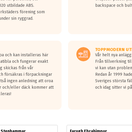
jud överträffa motorljudet.
20 utbildade ABS.
backspace och bul
v ett däck med vågar. Hög bullernivå markeras med svarta vågor
erkstäders förening som
däck.
nder sin ryggrad.
 kraven som finns i dagsläget, men är inte längre tillåtna enligt nya
ör år 2016 nya regelverk.
ecibel tystare än det regelverk som börjar gälla 2016.
TOPPMODERN UT
pa och kan installeras här
Vår helt nya anläg
patibla och fungerar exakt
Från tillverkning t
g skickas från vår
vi kan utan problem
h försäkras i förpackningar
Redan år 1999 hade 
lltså ingen anledning att oroa
Sveriges största fä
ar och/eller däck kommer att
och idag sitter vi 
lleras!
m Stenhammar
Farugh Ebrahimpur