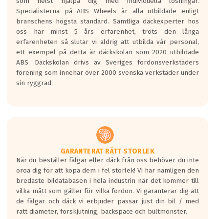
som helst hjälpa dig med individuella lösningar.
den kortaste bromssträckan och F är den
Specialisterna på ABS Wheels är alla utbildade enligt
längsta.
branschens högsta standard. Samtliga däckexperter hos
Inga D eller G betyg delas ut för
oss har minst 5 års erfarenhet, trots den långa
personbilar och lätta lastbilar.
erfarenheten så slutar vi aldrig att utbilda vår personal,
Betyget sätts efter ett test där däcken
ett exempel på detta är däckskolan som 2020 utbildade
skall bromsa in på en väg där det ligger
ABS. Däckskolan drivs av Sveriges fordonsverkstäders
0.5-1.5 mm vatten.
förening som innehar över 2000 svenska verkstäder under
I 80km/h kommer skillnaden på
sin ryggrad.
bromssträckan vara fyra billängder( ca
18meter) mellan däck med betyg A
gentemot F.
Bullernivån:
Vid körning i över 50km/h brukar
rullmotståndets ljud överträffa
GARANTERAT RÄTT STORLEK
När du beställer fälgar eller däck från oss behöver du inte
motorljudet.
oroa dig för att köpa dem i fel storlek! Vi har nämligen den
På däckmärkningen kommer det finnas
bredaste bildatabasen i hela industrin när det kommer till
en symbol av ett däck med vågar. Hög
vilka mått som gäller för vilka fordon. Vi garanterar dig att
bullernivå markeras med svarta vågor
de fälgar och däck vi erbjuder passar just din bil / med
medans de vita vågorna påvisar om det är
rätt diameter, förskjutning, backspace och bultmönster.
ett tyst däck.