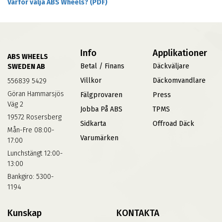
Varför välja ABS Wheels? (PDF)
Info
Applikationer
ABS WHEELS
Betal / Finans
Däckväljare
SWEDEN AB
Villkor
Däckomvandlare
556839 5429
Göran Hammarsjös
Fälgprovaren
Press
Väg 2
Jobba På ABS
TPMS
19572 Rosersberg
Sidkarta
Offroad Däck
Mån-Fre 08:00-
Varumärken
17:00
Lunchstängt 12:00-
13:00
Bankgiro: 5300-
1194
Kunskap
KONTAKTA