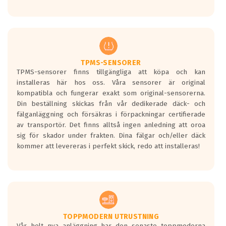
Ett däck med tre svarta vågor uppnår de
europeiska kraven som finns i dagsläget,
men är inte längre tillåtna enligt nya
regelverket som introduceras år 2016.
Ett däck med två svarta vågor är redan
godkända för år 2016 nya regelverk.
TPMS-SENSORER
TPMS-sensorer finns tillgängliga att köpa och kan
Ett däck med en svart våg kommer vara
installeras här hos oss. Våra sensorer är original
minst tre decibel tystare än det
kompatibla och fungerar exakt som original-sensorerna.
regelverk som börjar gälla 2016.
Din beställning skickas från vår dedikerade däck- och
fälganläggning och försäkras i förpackningar certifierade
av transportör. Det finns alltså ingen anledning att oroa
sig för skador under frakten. Dina fälgar och/eller däck
kommer att levereras i perfekt skick, redo att installeras!
TOPPMODERN UTRUSTNING
Vår helt nya anläggning har den senaste toppmoderna