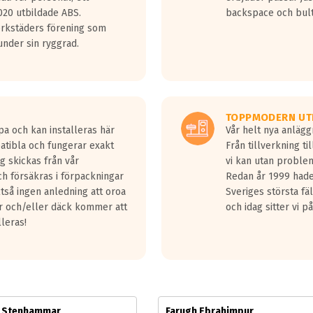
jud överträffa motorljudet.
20 utbildade ABS.
backspace och bul
v ett däck med vågar. Hög bullernivå markeras med svarta vågor
erkstäders förening som
däck.
nder sin ryggrad.
 kraven som finns i dagsläget, men är inte längre tillåtna enligt nya
ör år 2016 nya regelverk.
ecibel tystare än det regelverk som börjar gälla 2016.
TOPPMODERN UT
pa och kan installeras här
Vår helt nya anläg
patibla och fungerar exakt
Från tillverkning t
g skickas från vår
vi kan utan problem
h försäkras i förpackningar
Redan år 1999 hade 
lltså ingen anledning att oroa
Sveriges största fä
ar och/eller däck kommer att
och idag sitter vi 
lleras!
m Stenhammar
Farugh Ebrahimpur