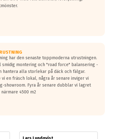
tmönster.
RUSTNING
gning har den senaste toppmoderna utrustningen.
ill smidig montering och "road force" balansering -
 hantera alla storlekar på däck och fälgar.
vi en fräsch lokal, några år senare inviger vi
lg-showroom. Fyra år senare dubblar vi lagret
på närmare 4500 m2
Lars Lundqvist