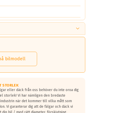
på bilmodell
T STORLEK
lgar eller däck från oss behöver du inte oroa dig
fel storlek! Vi har nämligen den bredaste
 industrin när det kommer till vilka mått som
don. Vi garanterar dig att de fälgar och däck vi
 din bil / med rätt diameter, förskjutning,