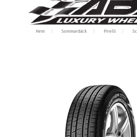
Hem
Sommardäck
Pirelli
Sc