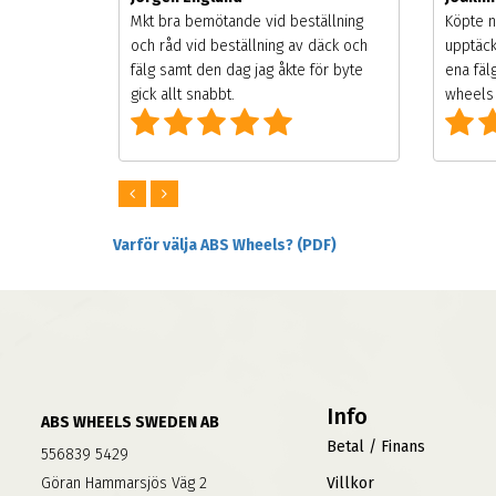
songen.
Mkt bra bemötande vid beställning
Köpte n
g men
och råd vid beställning av däck och
upptäck
digt
fälg samt den dag jag åkte för byte
ena fäl
om alla
gick allt snabbt.
wheels 
Varför välja ABS Wheels? (PDF)
Info
ABS WHEELS SWEDEN AB
Betal / Finans
556839 5429
Göran Hammarsjös Väg 2
Villkor