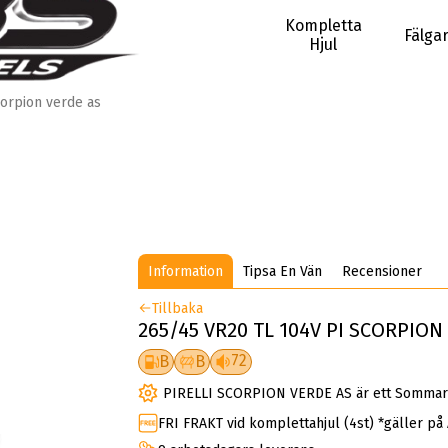
Kompletta
Fälga
Hjul
orpion verde as
Information
Tipsa En Vän
Recensioner
Tillbaka
265/45 VR20 TL 104V PI SCORPION
72
B
B
PIRELLI SCORPION VERDE AS är ett Somma
FRI FRAKT vid komplettahjul (4st) *gäller på