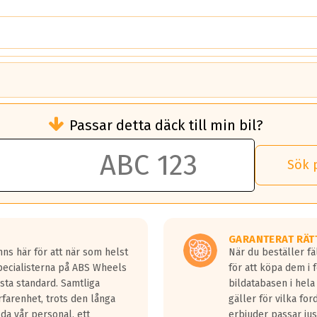
brukningen)
Passar detta däck till min bil?
 rullmotstånd.
brukning än ett klass G däck.
an 50 liter bränsle med ett klass A däck gentemot ett klass G däck.
Sök 
 vilken rutt du kör, samt vilken körstil du använder.
rtaste bromssträckan och F är den längsta.
tta lastbilar.
GARANTERAT RÄT
a in på en väg där det ligger 0.5-1.5 mm vatten.
ns här för att när som helst
När du beställer fä
a fyra billängder( ca 18meter) mellan däck med betyg A gentemot
Specialisterna på ABS Wheels
för att köpa dem i 
sta standard. Samtliga
bildatabasen i hela
rfarenhet, trots den långa
gäller för vilka for
lda vår personal, ett
erbjuder passar just