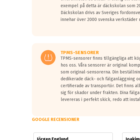
Vid körning i över 50km/h brukar rullmotståndets l
exempel på detta är däckskolan som 20
På däckmärkningen kommer det finnas en symbol a
Däckskolan drivs av Sveriges fordonsv
medans de vita vågorna påvisar om det är ett tyst 
innehar över 2000 svenska verkstäder u
Ett däck med tre svarta vågor uppnår de europeiska
regelverket som introduceras år 2016.
Ett däck med två svarta vågor är redan godkända f
Ett däck med en svart våg kommer vara minst tre d
TPMS-SENSORER
TPMS-sensorer finns tillgängliga att kö
hos oss. Våra sensorer är original kom
som original-sensorerna. Din beställnin
dedikerade däck- och fälganläggning oc
certifierade av transportör. Det finns a
sig för skador under frakten. Dina fälg
levereras i perfekt skick, redo att insta
GOOGLE RECENSIONER
Jörgen Englund
Joaki