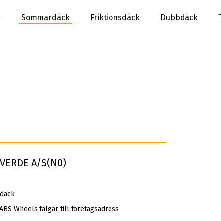
r
Sommardäck
Friktionsdäck
Dubbdäck
 VERDE A/S(N0)
rdäck
 ABS Wheels fälgar till företagsadress