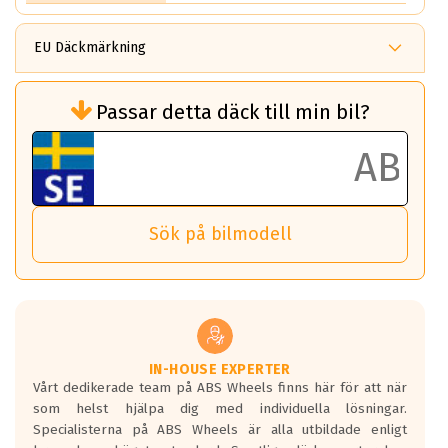
EU Däckmärkning
Rullmotstånd (Som har en inverkan på
Passar detta däck till min bil?
bränsleförbrukningen)
Det ska vara en betygsskala från klass A
till G för rullmotstånd.
Ett klass A däck kommer ha 6,5% bättre
bränsleförbrukning än ett klass G däck.
Det betyder att om man kör 10,000 km,
Sök på bilmodell
så sparar man 50 liter bränsle med ett
klass A däck gentemot ett klass G däck.
Detta är genomsnittet; beroende på väg
underlaget, vilken rutt du kör, samt
vilken körstil du använder.
Våtgrepp egenskaper:
IN-HOUSE EXPERTER
Vårt dedikerade team på ABS Wheels finns här för att när
Betygsskalan är satt A till F. Där A påvisar
som helst hjälpa dig med individuella lösningar.
den kortaste bromssträckan och F är den
Specialisterna på ABS Wheels är alla utbildade enligt
längsta.