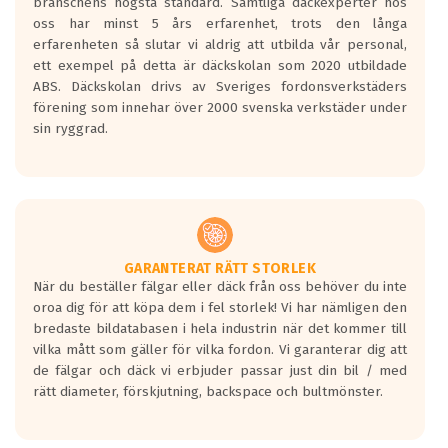
branschens högsta standard. Samtliga däckexperter hos
Inga D eller G betyg delas ut för
oss har minst 5 års erfarenhet, trots den långa
personbilar och lätta lastbilar.
erfarenheten så slutar vi aldrig att utbilda vår personal,
Betyget sätts efter ett test där däcken
ett exempel på detta är däckskolan som 2020 utbildade
skall bromsa in på en väg där det ligger
ABS. Däckskolan drivs av Sveriges fordonsverkstäders
0.5-1.5 mm vatten.
förening som innehar över 2000 svenska verkstäder under
I 80km/h kommer skillnaden på
sin ryggrad.
bromssträckan vara fyra billängder( ca
18meter) mellan däck med betyg A
gentemot F.
Bullernivån:
Vid körning i över 50km/h brukar
rullmotståndets ljud överträffa
GARANTERAT RÄTT STORLEK
När du beställer fälgar eller däck från oss behöver du inte
motorljudet.
oroa dig för att köpa dem i fel storlek! Vi har nämligen den
På däckmärkningen kommer det finnas
bredaste bildatabasen i hela industrin när det kommer till
en symbol av ett däck med vågar. Hög
vilka mått som gäller för vilka fordon. Vi garanterar dig att
bullernivå markeras med svarta vågor
de fälgar och däck vi erbjuder passar just din bil / med
medans de vita vågorna påvisar om det är
rätt diameter, förskjutning, backspace och bultmönster.
ett tyst däck.
Ett däck med tre svarta vågor uppnår de
europeiska kraven som finns i dagsläget,