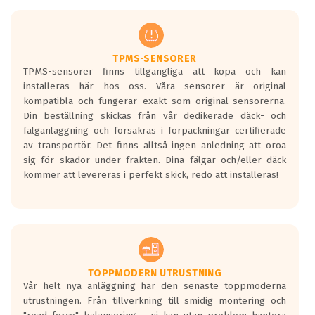
men är inte längre tillåtna enligt nya
regelverket som introduceras år 2016.
Ett däck med två svarta vågor är redan
godkända för år 2016 nya regelverk.
TPMS-SENSORER
TPMS-sensorer finns tillgängliga att köpa och kan
Ett däck med en svart våg kommer vara
installeras här hos oss. Våra sensorer är original
minst tre decibel tystare än det
kompatibla och fungerar exakt som original-sensorerna.
regelverk som börjar gälla 2016.
Din beställning skickas från vår dedikerade däck- och
fälganläggning och försäkras i förpackningar certifierade
av transportör. Det finns alltså ingen anledning att oroa
sig för skador under frakten. Dina fälgar och/eller däck
kommer att levereras i perfekt skick, redo att installeras!
TOPPMODERN UTRUSTNING
Vår helt nya anläggning har den senaste toppmoderna
utrustningen. Från tillverkning till smidig montering och