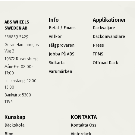
Info
Applikationer
ABS WHEELS
Betal / Finans
Däckväljare
SWEDEN AB
Villkor
Däckomvandlare
556839 5429
Göran Hammarsjös
Fälgprovaren
Press
Väg 2
Jobba På ABS
TPMS
19572 Rosersberg
Sidkarta
Offroad Däck
Mån-Fre 08:00-
Varumärken
17:00
Lunchstängt 12:00-
13:00
Bankgiro: 5300-
1194
Kunskap
KONTAKTA
Däckskola
Kontakta Oss
Blog
Vinterdäck