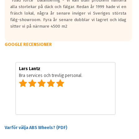
"road force" balansering - vi kan utan problem hantera
alla storlekar på däck och fälgar. Redan år 1999 hade vi en
fräsch lokal, några år senare inviger vi Sveriges största
fälg-showroom. Fyra år senare dubblar vi lagret och idag
sitter vi på närmare 4500 m2
GOOGLE RECENSIONER
Lars Lantz
Bra services och trevlig personal.
Varför välja ABS Wheels? (PDF)