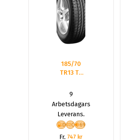
185/70
TR13 TL
86T PT
ELEGANT
9
PT311
Arbetsdagars
Leverans.
D
C
69
Fr.
747 kr