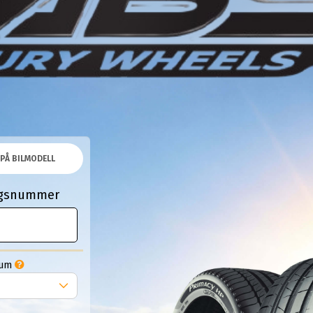
PÅ BILMODELL
ingsnummer
Tum