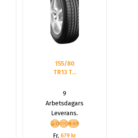
155/80
TR13 TL
79T PT
ELEGANT
9
PT311
Arbetsdagars
Leverans.
D
C
69
Fr.
679 kr