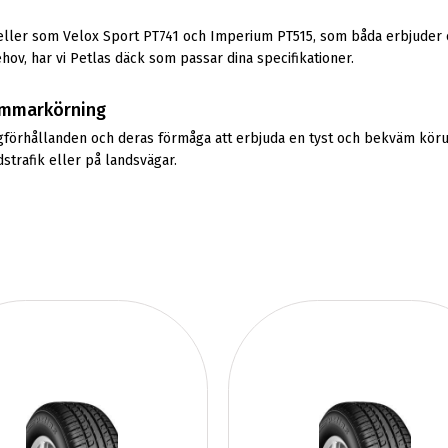
eller som Velox Sport PT741 och Imperium PT515, som båda erbjuder 
ehov, har vi Petlas däck som passar dina specifikationer.
ommarkörning
vägförhållanden och deras förmåga att erbjuda en tyst och bekväm kö
dstrafik eller på landsvägar.