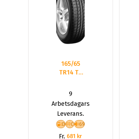
165/65
TR14 TL
79T PT
ELEGANT
9
PT311
Arbetsdagars
Leverans.
D
C
69
Fr.
681 kr