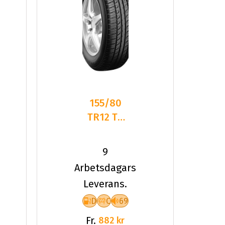
155/80
TR12 TL
77T PT
ELEGANT
9
PT311
Arbetsdagars
Leverans.
D
C
69
Fr.
882 kr