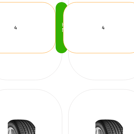
Köp
Nu