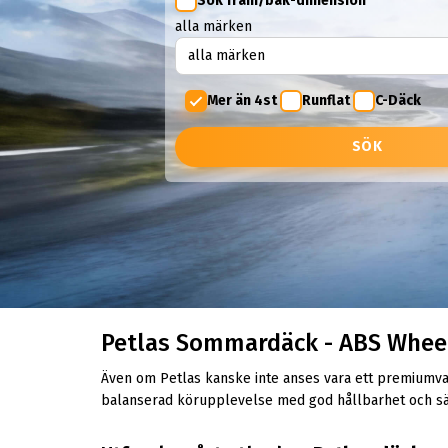
Sök fram/bak-dimension
alla märken
Mer än 4st
Runflat
C-Däck
SÖK
Petlas Sommardäck - ABS Whee
Även om Petlas kanske inte anses vara ett premiumval,
balanserad körupplevelse med god hållbarhet och s