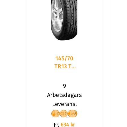
145/70
TR13 TL
71T PT
ELEGANT
9
PT311
Arbetsdagars
Leverans.
D
C
69
Fr.
634 kr