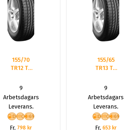
155/70
155/65
TR12 TL
TR13 TL
73T PT
73T PT
ELEGANT
ELEGANT
9
9
PT311
PT311
Arbetsdagars
Arbetsdagars
Leverans.
Leverans.
D
C
69
D
C
69
Fr.
Fr.
798 kr
653 kr