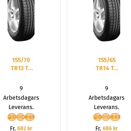
155/70
155/65
TR13 TL
TR14 TL
75T PT
75T PT
ELEGANT
ELEGANT
9
9
PT311
PT311
Arbetsdagars
Arbetsdagars
Leverans.
Leverans.
D
C
69
D
C
69
Fr.
Fr.
682 kr
686 kr