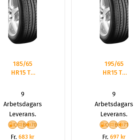
185/65
195/65
HR15 TL
HR15 TL
88H PT
91H PT
IMPERIUM
IMPERIUM
9
9
PT515
PT515
Arbetsdagars
Arbetsdagars
Leverans.
Leverans.
C
B
70
C
B
71
Fr.
Fr.
683 kr
697 kr