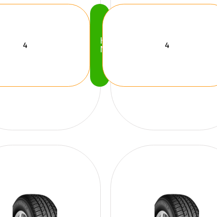
Köp
Nu