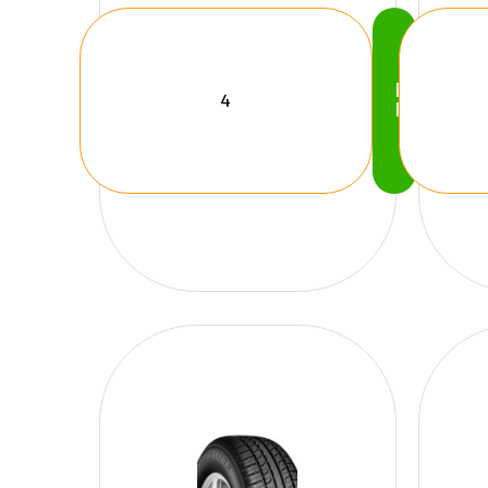
Köp
Nu