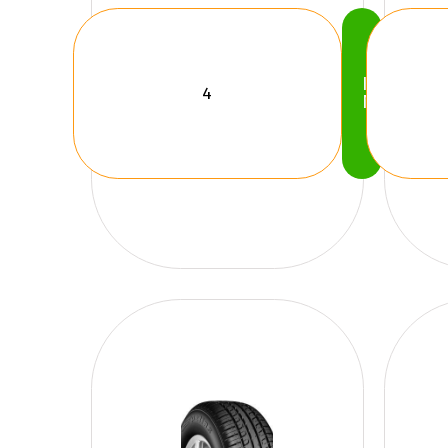
Köp
Nu