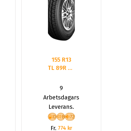
155 R13
TL 89R PT
FULL
POWER
9
PT825+
Arbetsdagars
Leverans.
D
B
72
Fr.
774 kr