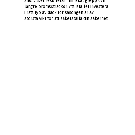
snö, vilket resulterar i minskat grepp och
längre bromssträckor. Att istället investera
i rätt typ av däck för säsongen är av
största vikt för att säkerställa din säkerhet
och för att undvika onödiga faror på
vintervägarna.
Har du några frågor? kontakta gärna våra
däck & fälgexperter på ABS Wheels
kundtjänst.
GOOGLE
RECENSIONER
Bo
Lars
Lundahl
Lantz
Super
Bra
bra
services
personal
och
och
trevlig