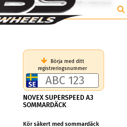
SQL Error: Invalid query: Unknown column 'SUP' in 'where clause'
Börja med ditt
registreringsnummer
NOVEX SUPERSPEED A3
SOMMARDÄCK
Kör säkert med sommardäck