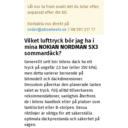
Låt oss ta fram exakt det du letar efter,
anpassat efter din bil.
Kontakta oss direkt på
order@abswheels.se
/ 08 591 217 77
Vilket lufttryck bör jag ha i
mina
NOKIAN NORDMAN SX3
sommardäck?
Generellt sett bör bilens däck ha ett
tryck på ungefär 2,5 bar (eller 250 kPa),
men detta varierar beroende på
bilmodell och däckdimensioner.
Dessutom påverkar den planerade lasten
valet av tryck. Följ alltid tillverkarens
rekommendationer, vanligtvis återfinns
de i bilens handbok eller på platser som
tanklocket eller B-stolpen. Dessa
riktlinjer är viktiga för att säkerställa
optimala däckprestanda och säkerhet på
vägen.