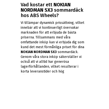
Vad kostar ett
NOKIAN
NORDMAN SX3
sommardäck
hos ABS Wheels?
Vi tillämpar dynamisk prissättning, vilket
innebär att vi kontinuerligt övervakar
marknaden för att erbjuda de bästa
priserna. Tillsammans med våra
omfattande inköp kan vi erbjuda dig som
kund det mest förmånliga priset för dina
NOKIAN NORDMAN SX3
sommardäck.
Genom våra stora inköp säkerställer vi
också att vi alltid har generösa
lagerförhållanden, vilket resulterar i
korta leveranstider och hög
tillgänglighet.
Hur långt kan jag köra på ett
NOKIAN NORDMAN SX3
sommardäck från 2026?
Vanligtvis håller ett sommardäck i
intervallet 4000-5000 mil i genomsnitt,