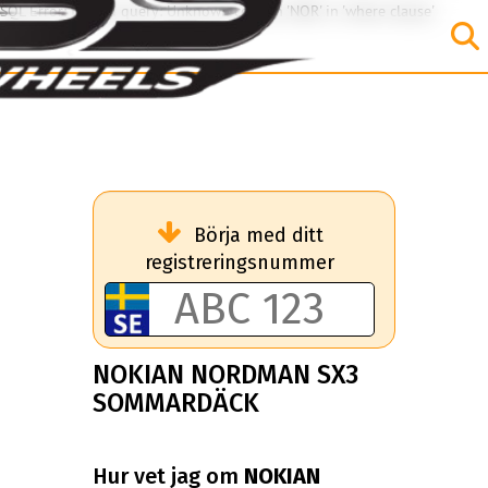
SQL Error: Invalid query: Unknown column 'NOR' in 'where clause'
Börja med ditt
registreringsnummer
NOKIAN NORDMAN SX3
SOMMARDÄCK
Hur vet jag om
NOKIAN