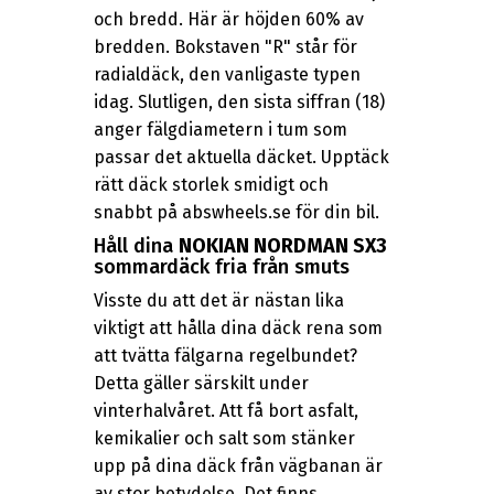
och bredd. Här är höjden 60% av
bredden. Bokstaven "R" står för
radialdäck, den vanligaste typen
idag. Slutligen, den sista siffran (18)
anger fälgdiametern i tum som
passar det aktuella däcket. Upptäck
rätt däck storlek smidigt och
snabbt på abswheels.se för din bil.
Håll dina
NOKIAN NORDMAN SX3
sommardäck fria från smuts
Visste du att det är nästan lika
viktigt att hålla dina däck rena som
att tvätta fälgarna regelbundet?
Detta gäller särskilt under
vinterhalvåret. Att få bort asfalt,
kemikalier och salt som stänker
upp på dina däck från vägbanan är
av stor betydelse. Det finns