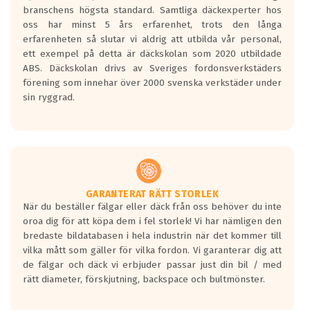
längsta.
branschens högsta standard. Samtliga däckexperter hos
Inga D eller G betyg delas ut för
oss har minst 5 års erfarenhet, trots den långa
personbilar och lätta lastbilar.
erfarenheten så slutar vi aldrig att utbilda vår personal,
Betyget sätts efter ett test där däcken
ett exempel på detta är däckskolan som 2020 utbildade
skall bromsa in på en väg där det ligger
ABS. Däckskolan drivs av Sveriges fordonsverkstäders
0.5-1.5 mm vatten.
förening som innehar över 2000 svenska verkstäder under
I 80km/h kommer skillnaden på
sin ryggrad.
bromssträckan vara fyra billängder( ca
18meter) mellan däck med betyg A
gentemot F.
Bullernivån:
Vid körning i över 50km/h brukar
rullmotståndets ljud överträffa
GARANTERAT RÄTT STORLEK
När du beställer fälgar eller däck från oss behöver du inte
motorljudet.
oroa dig för att köpa dem i fel storlek! Vi har nämligen den
På däckmärkningen kommer det finnas
bredaste bildatabasen i hela industrin när det kommer till
en symbol av ett däck med vågar. Hög
vilka mått som gäller för vilka fordon. Vi garanterar dig att
bullernivå markeras med svarta vågor
de fälgar och däck vi erbjuder passar just din bil / med
medans de vita vågorna påvisar om det är
rätt diameter, förskjutning, backspace och bultmönster.
ett tyst däck.
Ett däck med tre svarta vågor uppnår de