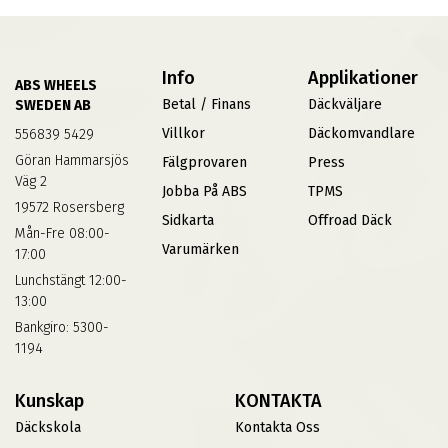
Info
Applikationer
ABS WHEELS
Betal / Finans
Däckväljare
SWEDEN AB
Villkor
Däckomvandlare
556839 5429
Göran Hammarsjös
Fälgprovaren
Press
Väg 2
Jobba På ABS
TPMS
19572 Rosersberg
Sidkarta
Offroad Däck
Mån-Fre 08:00-
Varumärken
17:00
Lunchstängt 12:00-
13:00
Bankgiro: 5300-
1194
Kunskap
KONTAKTA
Däckskola
Kontakta Oss