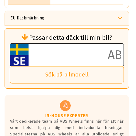
EU Däckmärkning
Rullmotstånd (Som har en inverkan på
Passar detta däck till min bil?
bränsleförbrukningen)
Det ska vara en betygsskala från klass A
till G för rullmotstånd.
Ett klass A däck kommer ha 6,5% bättre
bränsleförbrukning än ett klass G däck.
Det betyder att om man kör 10,000 km,
Sök på bilmodell
så sparar man 50 liter bränsle med ett
klass A däck gentemot ett klass G däck.
Detta är genomsnittet; beroende på väg
underlaget, vilken rutt du kör, samt
vilken körstil du använder.
Våtgrepp egenskaper:
IN-HOUSE EXPERTER
Vårt dedikerade team på ABS Wheels finns här för att när
Betygsskalan är satt A till F. Där A påvisar
som helst hjälpa dig med individuella lösningar.
den kortaste bromssträckan och F är den
Specialisterna på ABS Wheels är alla utbildade enligt