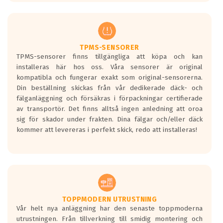
europeiska kraven som finns i dagsläget,
men är inte längre tillåtna enligt nya
regelverket som introduceras år 2016.
Ett däck med två svarta vågor är redan
godkända för år 2016 nya regelverk.
TPMS-SENSORER
TPMS-sensorer finns tillgängliga att köpa och kan
Ett däck med en svart våg kommer vara
installeras här hos oss. Våra sensorer är original
minst tre decibel tystare än det
kompatibla och fungerar exakt som original-sensorerna.
regelverk som börjar gälla 2016.
Din beställning skickas från vår dedikerade däck- och
fälganläggning och försäkras i förpackningar certifierade
av transportör. Det finns alltså ingen anledning att oroa
sig för skador under frakten. Dina fälgar och/eller däck
kommer att levereras i perfekt skick, redo att installeras!
TOPPMODERN UTRUSTNING
Vår helt nya anläggning har den senaste toppmoderna
utrustningen. Från tillverkning till smidig montering och