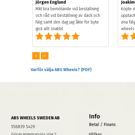
Jörgen Englund
Joaki
songen.
Mkt bra bemötande vid beställning
Köpte n
g men
och råd vid beställning av däck och
upptäck
digt
fälg samt den dag jag åkte för byte
ena fäl
om alla
gick allt snabbt.
wheels 
Varför välja ABS Wheels? (PDF)
Info
ABS WHEELS SWEDEN AB
Betal / Finans
556839 5429
Göran Hammarsjös Väg 2
Villkor