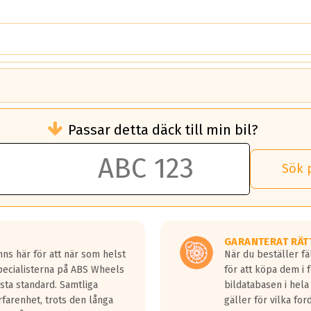
brukningen)
Passar detta däck till min bil?
 rullmotstånd.
brukning än ett klass G däck.
an 50 liter bränsle med ett klass A däck gentemot ett klass G däck.
Sök 
 vilken rutt du kör, samt vilken körstil du använder.
rtaste bromssträckan och F är den längsta.
tta lastbilar.
GARANTERAT RÄT
a in på en väg där det ligger 0.5-1.5 mm vatten.
ns här för att när som helst
När du beställer fä
a fyra billängder( ca 18meter) mellan däck med betyg A gentemot
Specialisterna på ABS Wheels
för att köpa dem i 
sta standard. Samtliga
bildatabasen i hela
rfarenhet, trots den långa
gäller för vilka for