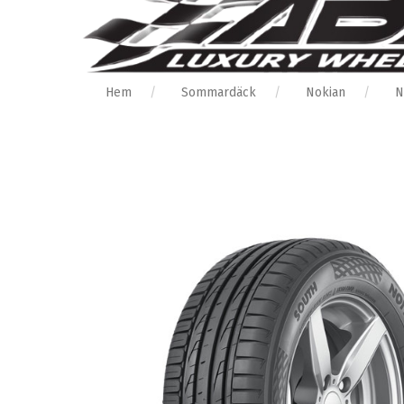
Hem
Sommardäck
Nokian
N