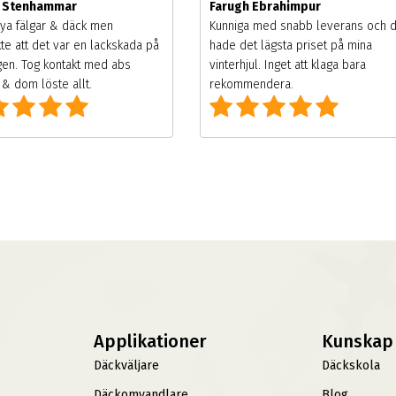
m Stenhammar
Farugh Ebrahimpur
ya fälgar & däck men
Kunniga med snabb leverans och 
te att det var en lackskada på
hade det lägsta priset på mina
gen. Tog kontakt med abs
vinterhjul. Inget att klaga bara
& dom löste allt.
rekommendera.
Applikationer
Kunskap
Däckväljare
Däckskola
Däckomvandlare
Blog