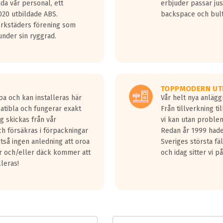
lda vår personal, ett
erbjuder passar just
jud överträffa motorljudet.
20 utbildade ABS.
backspace och bul
v ett däck med vågar. Hög bullernivå markeras med svarta vågor
erkstäders förening som
däck.
nder sin ryggrad.
 kraven som finns i dagsläget, men är inte längre tillåtna enligt nya
ör år 2016 nya regelverk.
ecibel tystare än det regelverk som börjar gälla 2016.
TOPPMODERN UT
pa och kan installeras här
Vår helt nya anläg
patibla och fungerar exakt
Från tillverkning t
g skickas från vår
vi kan utan problem
h försäkras i förpackningar
Redan år 1999 hade 
lltså ingen anledning att oroa
Sveriges största fä
ar och/eller däck kommer att
och idag sitter vi 
lleras!