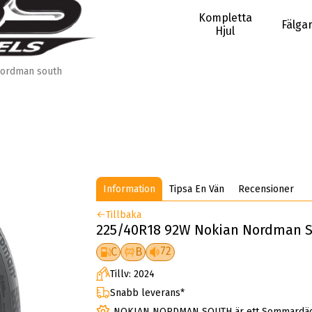
Kompletta
Fälga
Hjul
ordman south
Information
Tipsa En Vän
Recensioner
Tillbaka
225/40R18 92W Nokian Nordman 
72
C
B
Tillv: 2024
Snabb leverans*
NOKIAN NORDMAN SOUTH är ett Sommardä