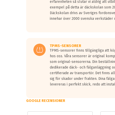
erfarenheten så slutar vi aldrig att utbi
Vid körning i över 50km/h brukar rullmotståndets l
exempel på detta är däckskolan som 20
På däckmärkningen kommer det finnas en symbol a
Däckskolan drivs av Sveriges fordonsv
medans de vita vågorna påvisar om det är ett tyst 
innehar över 2000 svenska verkstäder u
Ett däck med tre svarta vågor uppnår de europeiska
regelverket som introduceras år 2016.
Ett däck med två svarta vågor är redan godkända f
Ett däck med en svart våg kommer vara minst tre d
TPMS-SENSORER
TPMS-sensorer finns tillgängliga att kö
hos oss. Våra sensorer är original kom
som original-sensorerna. Din beställnin
dedikerade däck- och fälganläggning oc
certifierade av transportör. Det finns a
sig för skador under frakten. Dina fälg
levereras i perfekt skick, redo att insta
GOOGLE RECENSIONER