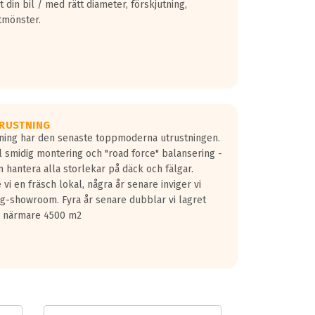
 din bil / med rätt diameter, förskjutning,
tmönster.
RUSTNING
gning har den senaste toppmoderna utrustningen.
ill smidig montering och "road force" balansering -
 hantera alla storlekar på däck och fälgar.
vi en fräsch lokal, några år senare inviger vi
lg-showroom. Fyra år senare dubblar vi lagret
på närmare 4500 m2