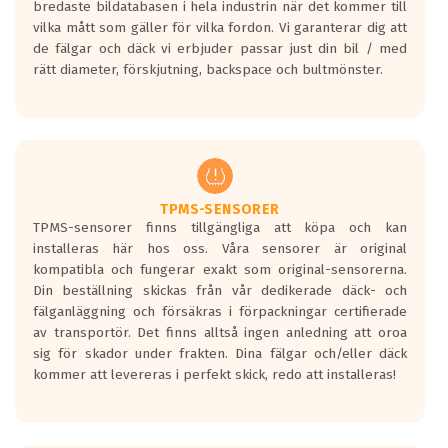
bredaste bildatabasen i hela industrin när det kommer till
en symbol av ett däck med vågar. Hög
vilka mått som gäller för vilka fordon. Vi garanterar dig att
bullernivå markeras med svarta vågor
de fälgar och däck vi erbjuder passar just din bil / med
medans de vita vågorna påvisar om det är
rätt diameter, förskjutning, backspace och bultmönster.
ett tyst däck.
Ett däck med tre svarta vågor uppnår de
europeiska kraven som finns i dagsläget,
men är inte längre tillåtna enligt nya
regelverket som introduceras år 2016.
Ett däck med två svarta vågor är redan
godkända för år 2016 nya regelverk.
TPMS-SENSORER
TPMS-sensorer finns tillgängliga att köpa och kan
Ett däck med en svart våg kommer vara
installeras här hos oss. Våra sensorer är original
minst tre decibel tystare än det
kompatibla och fungerar exakt som original-sensorerna.
regelverk som börjar gälla 2016.
Din beställning skickas från vår dedikerade däck- och
fälganläggning och försäkras i förpackningar certifierade
av transportör. Det finns alltså ingen anledning att oroa
sig för skador under frakten. Dina fälgar och/eller däck
kommer att levereras i perfekt skick, redo att installeras!