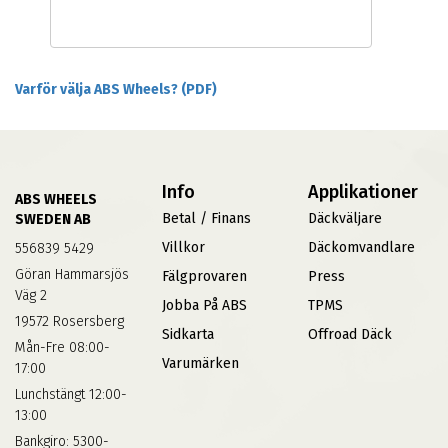
Varför välja ABS Wheels? (PDF)
Info
Applikationer
ABS WHEELS
Betal / Finans
Däckväljare
SWEDEN AB
Villkor
Däckomvandlare
556839 5429
Göran Hammarsjös
Fälgprovaren
Press
Väg 2
Jobba På ABS
TPMS
19572 Rosersberg
Sidkarta
Offroad Däck
Mån-Fre 08:00-
Varumärken
17:00
Lunchstängt 12:00-
13:00
Bankgiro: 5300-