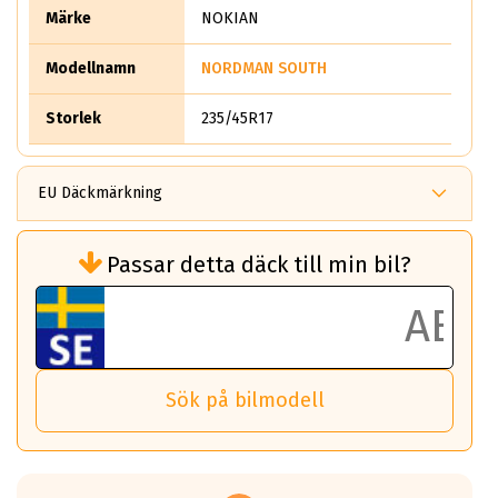
Märke
NOKIAN
Modellnamn
NORDMAN SOUTH
Storlek
235/45R17
EU Däckmärkning
Rullmotstånd (Som har en inverkan på
Passar detta däck till min bil?
bränsleförbrukningen)
Det ska vara en betygsskala från klass A
till G för rullmotstånd.
Ett klass A däck kommer ha 6,5% bättre
bränsleförbrukning än ett klass G däck.
Det betyder att om man kör 10,000 km,
Sök på bilmodell
så sparar man 50 liter bränsle med ett
klass A däck gentemot ett klass G däck.
Detta är genomsnittet; beroende på väg
underlaget, vilken rutt du kör, samt