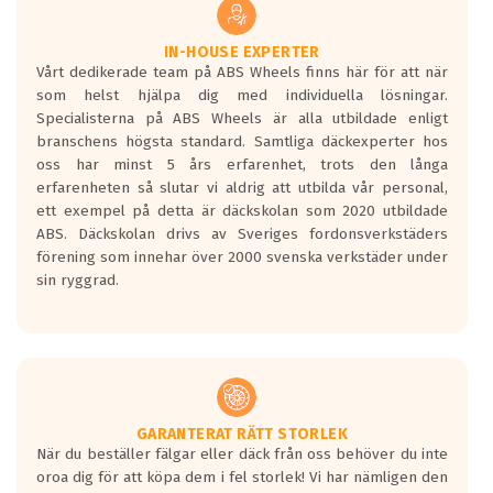
vilken körstil du använder.
Våtgrepp egenskaper:
IN-HOUSE EXPERTER
Vårt dedikerade team på ABS Wheels finns här för att när
Betygsskalan är satt A till F. Där A påvisar
som helst hjälpa dig med individuella lösningar.
den kortaste bromssträckan och F är den
Specialisterna på ABS Wheels är alla utbildade enligt
längsta.
branschens högsta standard. Samtliga däckexperter hos
Inga D eller G betyg delas ut för
oss har minst 5 års erfarenhet, trots den långa
personbilar och lätta lastbilar.
erfarenheten så slutar vi aldrig att utbilda vår personal,
Betyget sätts efter ett test där däcken
ett exempel på detta är däckskolan som 2020 utbildade
skall bromsa in på en väg där det ligger
ABS. Däckskolan drivs av Sveriges fordonsverkstäders
0.5-1.5 mm vatten.
förening som innehar över 2000 svenska verkstäder under
I 80km/h kommer skillnaden på
sin ryggrad.
bromssträckan vara fyra billängder( ca
18meter) mellan däck med betyg A
gentemot F.
Bullernivån:
Vid körning i över 50km/h brukar
rullmotståndets ljud överträffa
GARANTERAT RÄTT STORLEK
När du beställer fälgar eller däck från oss behöver du inte
motorljudet.
oroa dig för att köpa dem i fel storlek! Vi har nämligen den
På däckmärkningen kommer det finnas