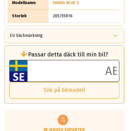
Modellnamn
HAKKA BLUE 3
Storlek
205/55R16
EU Däckmärkning
Rullmotstånd (Som har en inverkan på
Passar detta däck till min bil?
bränsleförbrukningen)
Det ska vara en betygsskala från klass A
till G för rullmotstånd.
Ett klass A däck kommer ha 6,5% bättre
bränsleförbrukning än ett klass G däck.
Det betyder att om man kör 10,000 km,
Sök på bilmodell
så sparar man 50 liter bränsle med ett
klass A däck gentemot ett klass G däck.
Detta är genomsnittet; beroende på väg
underlaget, vilken rutt du kör, samt
vilken körstil du använder.
Våtgrepp egenskaper:
IN-HOUSE EXPERTER