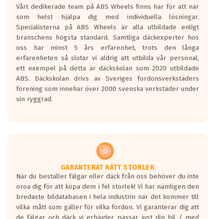
Vårt dedikerade team på ABS Wheels finns här för att när
Betygsskalan är satt A till F. Där A påvisar
som helst hjälpa dig med individuella lösningar.
den kortaste bromssträckan och F är den
Specialisterna på ABS Wheels är alla utbildade enligt
längsta.
branschens högsta standard. Samtliga däckexperter hos
Inga D eller G betyg delas ut för
oss har minst 5 års erfarenhet, trots den långa
personbilar och lätta lastbilar.
erfarenheten så slutar vi aldrig att utbilda vår personal,
Betyget sätts efter ett test där däcken
ett exempel på detta är däckskolan som 2020 utbildade
skall bromsa in på en väg där det ligger
ABS. Däckskolan drivs av Sveriges fordonsverkstäders
0.5-1.5 mm vatten.
förening som innehar över 2000 svenska verkstäder under
I 80km/h kommer skillnaden på
sin ryggrad.
bromssträckan vara fyra billängder( ca
18meter) mellan däck med betyg A
gentemot F.
Bullernivån:
Vid körning i över 50km/h brukar
rullmotståndets ljud överträffa
GARANTERAT RÄTT STORLEK
När du beställer fälgar eller däck från oss behöver du inte
motorljudet.
oroa dig för att köpa dem i fel storlek! Vi har nämligen den
På däckmärkningen kommer det finnas
bredaste bildatabasen i hela industrin när det kommer till
en symbol av ett däck med vågar. Hög
vilka mått som gäller för vilka fordon. Vi garanterar dig att
bullernivå markeras med svarta vågor
de fälgar och däck vi erbjuder passar just din bil / med