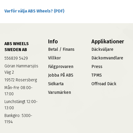
Varför välja ABS Wheels? (PDF)
Info
Applikationer
ABS WHEELS
Betal / Finans
Däckväljare
SWEDEN AB
Villkor
Däckomvandlare
556839 5429
Göran Hammarsjös
Fälgprovaren
Press
Väg 2
Jobba På ABS
TPMS
19572 Rosersberg
Sidkarta
Offroad Däck
Mån-Fre 08:00-
Varumärken
17:00
Lunchstängt 12:00-
13:00
Bankgiro: 5300-
1194