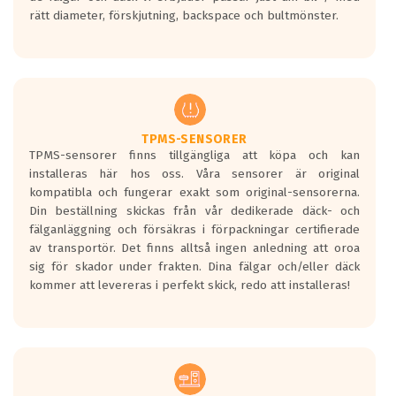
medans de vita vågorna påvisar om det är
rätt diameter, förskjutning, backspace och bultmönster.
ett tyst däck.
Ett däck med tre svarta vågor uppnår de
europeiska kraven som finns i dagsläget,
men är inte längre tillåtna enligt nya
regelverket som introduceras år 2016.
Ett däck med två svarta vågor är redan
godkända för år 2016 nya regelverk.
TPMS-SENSORER
TPMS-sensorer finns tillgängliga att köpa och kan
Ett däck med en svart våg kommer vara
installeras här hos oss. Våra sensorer är original
minst tre decibel tystare än det
kompatibla och fungerar exakt som original-sensorerna.
regelverk som börjar gälla 2016.
Din beställning skickas från vår dedikerade däck- och
fälganläggning och försäkras i förpackningar certifierade
av transportör. Det finns alltså ingen anledning att oroa
sig för skador under frakten. Dina fälgar och/eller däck
kommer att levereras i perfekt skick, redo att installeras!