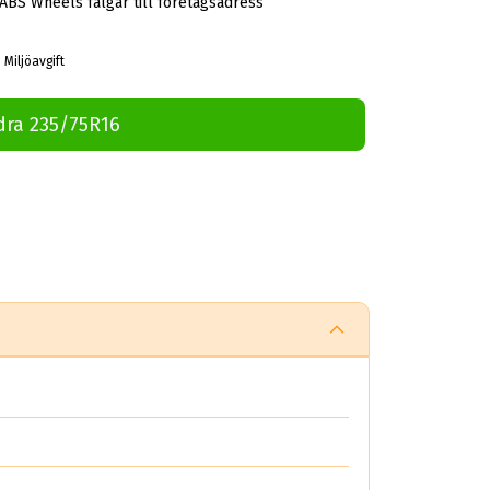
 ABS Wheels fälgar till företagsadress
 Miljöavgift
dra 235/75R16