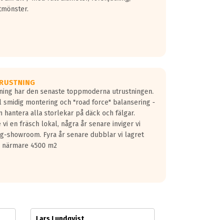
tmönster.
RUSTNING
gning har den senaste toppmoderna utrustningen.
ill smidig montering och "road force" balansering -
 hantera alla storlekar på däck och fälgar.
vi en fräsch lokal, några år senare inviger vi
lg-showroom. Fyra år senare dubblar vi lagret
på närmare 4500 m2
Lars Lundqvist