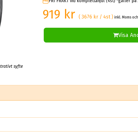
FRI FRAKT vid komplettahjul (4st) *gäller på
919 kr
( 3676 kr / 4st )
inkl. Moms och
Visa An
trativt syfte