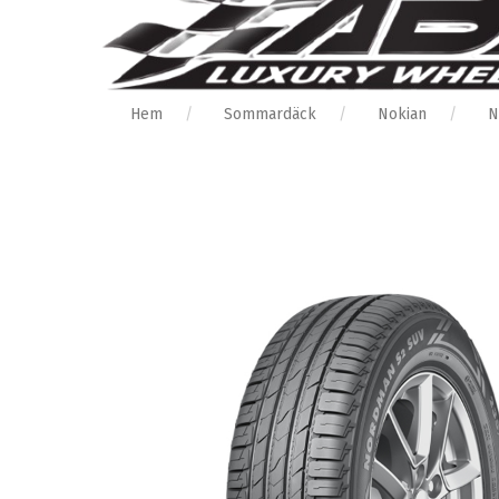
Hem
Sommardäck
Nokian
N