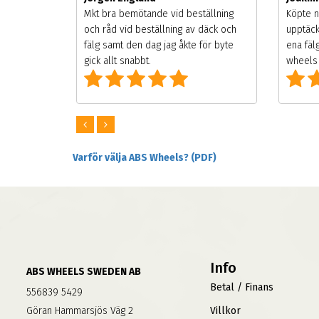
songen.
Mkt bra bemötande vid beställning
Köpte n
g men
och råd vid beställning av däck och
upptäck
digt
fälg samt den dag jag åkte för byte
ena fäl
om alla
gick allt snabbt.
wheels 
Varför välja ABS Wheels? (PDF)
Info
ABS WHEELS SWEDEN AB
Betal / Finans
556839 5429
Göran Hammarsjös Väg 2
Villkor