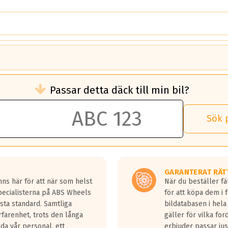
brukningen)
Passar detta däck till min bil?
 rullmotstånd.
brukning än ett klass G däck.
an 50 liter bränsle med ett klass A däck gentemot ett klass G däck.
Sök 
 vilken rutt du kör, samt vilken körstil du använder.
rtaste bromssträckan och F är den längsta.
tta lastbilar.
GARANTERAT RÄT
a in på en väg där det ligger 0.5-1.5 mm vatten.
ns här för att när som helst
När du beställer fä
a fyra billängder( ca 18meter) mellan däck med betyg A gentemot
Specialisterna på ABS Wheels
för att köpa dem i 
sta standard. Samtliga
bildatabasen i hela
rfarenhet, trots den långa
gäller för vilka for
lda vår personal, ett
erbjuder passar just