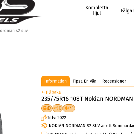
Kompletta
Fälga
Hjul
ordman s2 suv
Information
Tipsa En Vän
Recensioner
Tillbaka
235/75R16 108T Nokian NORDMAN 
71
D
C
Tillv: 2022
NOKIAN NORDMAN S2 SUV är ett Sommardäc