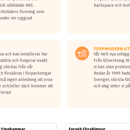
jud överträffa motorljudet.
20 utbildade ABS.
backspace och bul
v ett däck med vågar. Hög bullernivå markeras med svarta vågor
erkstäders förening som
däck.
nder sin ryggrad.
 kraven som finns i dagsläget, men är inte längre tillåtna enligt nya
ör år 2016 nya regelverk.
ecibel tystare än det regelverk som börjar gälla 2016.
TOPPMODERN UT
pa och kan installeras här
Vår helt nya anläg
patibla och fungerar exakt
Från tillverkning t
g skickas från vår
vi kan utan problem
h försäkras i förpackningar
Redan år 1999 hade 
lltså ingen anledning att oroa
Sveriges största fä
ar och/eller däck kommer att
och idag sitter vi 
lleras!
m Stenhammar
Farugh Ebrahimpur