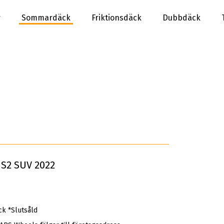
r
Sommardäck
Friktionsdäck
Dubbdäck
S2 SUV 2022
k *Slutsåld