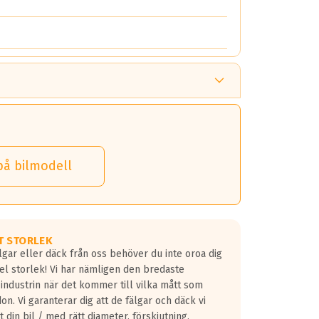
på bilmodell
T STORLEK
lgar eller däck från oss behöver du inte oroa dig
fel storlek! Vi har nämligen den bredaste
 industrin när det kommer till vilka mått som
don. Vi garanterar dig att de fälgar och däck vi
 din bil / med rätt diameter, förskjutning,