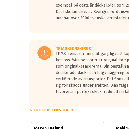
Vid körning i över 50km/h brukar rullmotståndets l
exempel på detta är däckskolan som 20
På däckmärkningen kommer det finnas en symbol a
Däckskolan drivs av Sveriges fordonsv
medans de vita vågorna påvisar om det är ett tyst 
innehar över 2000 svenska verkstäder u
Ett däck med tre svarta vågor uppnår de europeiska
regelverket som introduceras år 2016.
Ett däck med två svarta vågor är redan godkända f
Ett däck med en svart våg kommer vara minst tre d
TPMS-SENSORER
TPMS-sensorer finns tillgängliga att kö
hos oss. Våra sensorer är original kom
som original-sensorerna. Din beställnin
dedikerade däck- och fälganläggning oc
certifierade av transportör. Det finns a
sig för skador under frakten. Dina fälg
levereras i perfekt skick, redo att insta
GOOGLE RECENSIONER
Jörgen Englund
Joaki